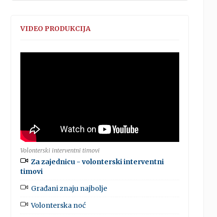
VIDEO PRODUKCIJA
Volonterski interventni timovi
Za zajednicu - volonterski interventni
timovi
Građani znaju najbolje
Volonterska noć