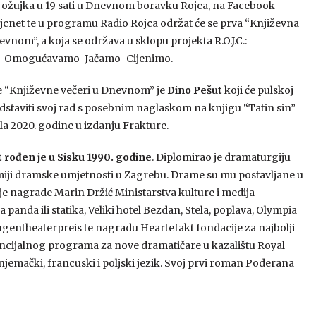
3. ožujka u 19 sati u Dnevnom boravku Rojca, na Facebook
ojcnet te u programu Radio Rojca održat će se prva “Književna
vnom”, a koja se održava u sklopu projekta R.O.J.C.:
o-Omogućavamo-Jačamo-Cijenimo.
 “Književne večeri u Dnevnom” je
Dino Pešut
koji će pulskoj
edstaviti svoj rad s posebnim naglaskom na knjigu “Tatin sin”
šla 2020. godine u izdanju Frakture.
 rođen je u Sisku 1990. godine
. Diplomirao je dramaturgiju
iji dramske umjetnosti u Zagrebu. Drame su mu postavljane u
e nagrade Marin Držić Ministarstva kulture i medija
 panda ili statika, Veliki hotel Bezdan, Stela, poplava, Olympia
ugentheaterpreis te nagradu Heartefakt fondacije za najbolji
encijalnog programa za nove dramatičare u kazalištu Royal
emački, francuski i poljski jezik. Svoj prvi roman Poderana