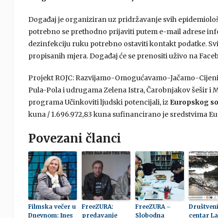
Događaj je organiziran uz pridržavanje svih epidemiološki
potrebno se prethodno prijaviti putem e-mail adrese in
dezinfekciju ruku potrebno ostaviti kontakt podatke. Svi 
propisanih mjera. Događaj će se prenositi uživo na Face
Projekt ROJC: Razvijamo-Omogućavamo-Jačamo-Cijen
Pula-Pola i udrugama Zelena Istra, Čarobnjakov šešir i M
programa Učinkoviti ljudski potencijali, iz
Europskog soc
kuna / 1.696.972,83 kuna sufinancirano je sredstvima E
Povezani članci
Filmska večer u
FreeZURA:
FreeZURA –
Društven
Dnevnom: Ines
predavanje
Slobodna
centar L