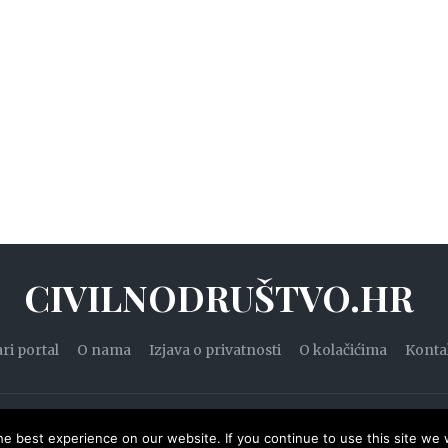
CIVILNODRUŠTVO.HR
ari portal
O nama
Izjava o privatnosti
O kolačićima
Konta
20. — Civilnodruštvo.hr. Sva prava pridržana.
Designed by
WPZ
e best experience on our website. If you continue to use this site we w