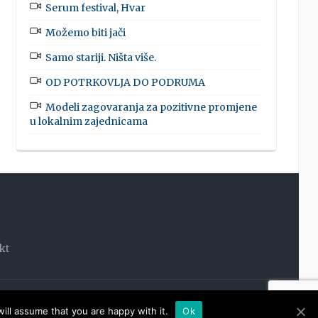
Serum festival, Hvar
Možemo biti jači
Samo stariji. Ništa više.
OD POTRKOVLJA DO PODRUMA
Modeli zagovaranja za pozitivne promjene
u lokalnim zajednicama
kt
OOM
ill assume that you are happy with it.
Ok