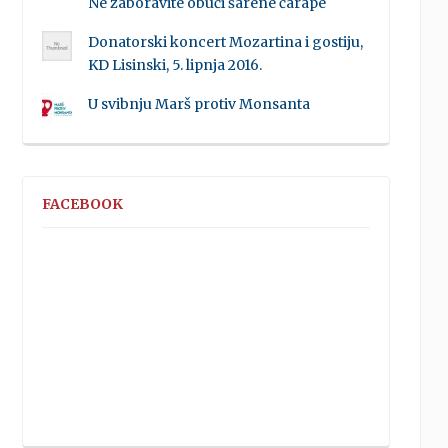
Ne zaboravite obući šarene čarape
Donatorski koncert Mozartina i gostiju,
KD Lisinski, 5. lipnja 2016.
U svibnju Marš protiv Monsanta
FACEBOOK