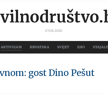
ivilnodruštvo.
07.08.2026.
AKTIVIZAM
HRVATSKA
SVIJET
EHO
STAJALI
evnom: gost Dino Pešut