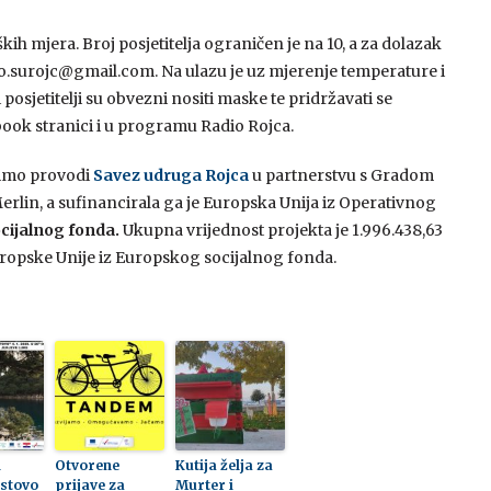
h mjera. Broj posjetitelja ograničen je na 10, a za dolazak
fo.surojc@gmail.com. Na ulazu je uz mjerenje temperature i
posjetitelji su obvezni nositi maske te pridržavati se
book stranici i u programu Radio Rojca.
imo provodi
Savez udruga Rojca
u partnerstvu s Gradom
erlin, a sufinancirala ga je Europska Unija iz Operativnog
ijalnog fonda.
Ukupna vrijednost projekta je 1.996.438,63
uropske Unije iz Europskog socijalnog fonda.
i
Otvorene
Kutija želja za
astovo
prijave za
Murter i