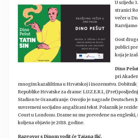
U srijedu 
stranici R
večer u Dne
Razvijam
Gost druge
publici pr
koja je iza
Dino Pešut
pri Akadem
mnogim kazalištima u Hrvatskoj i inozemstvu. Dobitnik j
Republike Hrvatske za drame: L.U.Z.E.R.I., (Pret)posljednja
Stadion te Granatiranje. Osvojio je nagrade Deutschen J
suvremeni socijalno angažirani tekst. Polaznik je rezid
Court u Londonu. Drame su mu prevedene na engleski, nj
koljena objavio je 2018. godine.
Razgovor s Dinom vodit će Tajana Ilić.