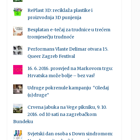
RePlast 3D: reciklaža plastike i
proizvodnja 3D punjenja
Besplatan e-tečaj za trudnice u trećem
tromjesečju trudnoće
Performans Vlaste Delimar otvara 15.
Queer Zagreb Festival
16. 6. 2016. prosvjed na Markovom trgu:
Hrvatska može bolje – bez vas!
Udruge pokrenule kampanju “Gledaj
(u)druge”
Crvena jabuka na Vege pikniku, 9. 10.
2016. od 10 sati na zagrebačkom
Bundeku
Svjetski dan osoba s Down sindromom: