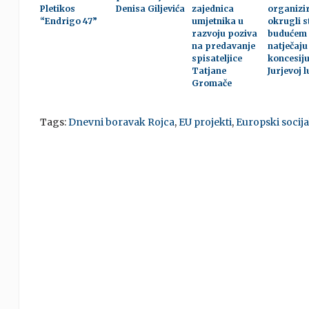
Pletikos
Denisa Giljevića
zajednica
organizi
“Endrigo 47”
umjetnika u
okrugli s
razvoju poziva
budućem
na predavanje
natječaju
spisateljice
koncesiju
Tatjane
Jurjevoj l
Gromače
Tags:
Dnevni boravak Rojca
,
EU projekti
,
Europski socija