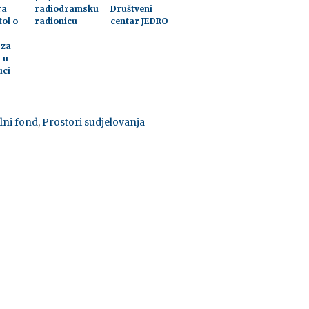
ra
radiodramsku
Društveni
tol o
radionicu
centar JEDRO
 za
 u
uci
lni fond
,
Prostori sudjelovanja