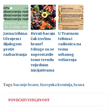
Javna tribina:
Hrvati bacaju
U Travnom
Učenjem i
čak trećinu
tribina i
dijalogom
hrane!
radionica na
protiv
Udruge su se
temu
razbacivanja
suprostavile
urbanog
tome trendu
vrtlarenja
vrijednim
inicijativama
Tags:
bacanje hrane
,
Europska komisija
,
hrana
POVEĆATI VIDLJIVOST