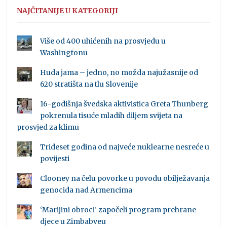
NAJČITANIJE U KATEGORIJI
Više od 400 uhićenih na prosvjedu u
Washingtonu
Huda jama – jedno, no možda najužasnije od
620 stratišta na tlu Slovenije
16-godišnja švedska aktivistica Greta Thunberg
pokrenula tisuće mladih diljem svijeta na
prosvjed za klimu
Trideset godina od najveće nuklearne nesreće u
povijesti
Clooney na čelu povorke u povodu obilježavanja
genocida nad Armencima
‘Marijini obroci’ započeli program prehrane
djece u Zimbabveu