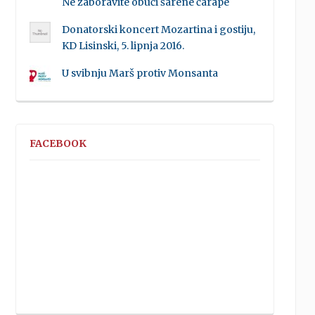
Ne zaboravite obući šarene čarape
Donatorski koncert Mozartina i gostiju,
KD Lisinski, 5. lipnja 2016.
U svibnju Marš protiv Monsanta
FACEBOOK