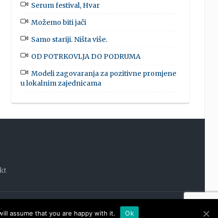
Serum festival, Hvar
Možemo biti jači
Samo stariji. Ništa više.
OD POTRKOVLJA DO PODRUMA
Modeli zagovaranja za pozitivne promjene
u lokalnim zajednicama
kt
OOM
ill assume that you are happy with it.
Ok