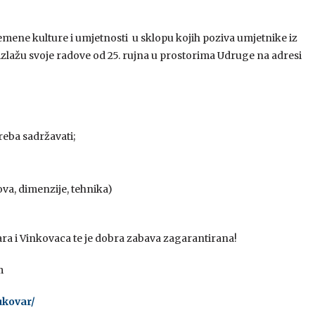
mene kulture i umjetnosti u sklopu kojih poziva umjetnike iz
zlažu svoje radove od 25. rujna u prostorima Udruge na adresi
reba sadržavati;
ova, dimenzije, tehnika)
ara i Vinkovaca te je dobra zabava zagarantirana!
m
ukovar/