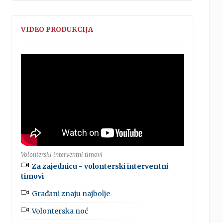
VIDEO PRODUKCIJA
Volonterski interventni timovi
Za zajednicu - volonterski interventni
timovi
Građani znaju najbolje
Volonterska noć