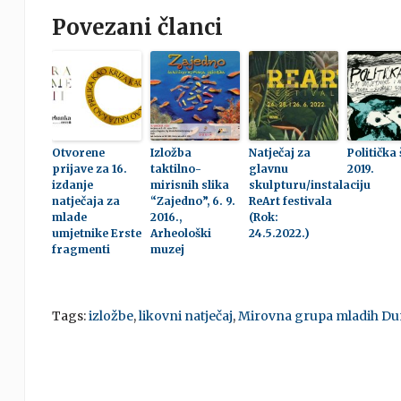
Povezani članci
Otvorene
Izložba
Natječaj za
Politička
prijave za 16.
taktilno-
glavnu
2019.
izdanje
mirisnih slika
skulpturu/instalaciju
natječaja za
“Zajedno”, 6. 9.
ReArt festivala
mlade
2016.,
(Rok:
umjetnike Erste
Arheološki
24.5.2022.)
fragmenti
muzej
Tags:
izložbe
,
likovni natječaj
,
Mirovna grupa mladih Du