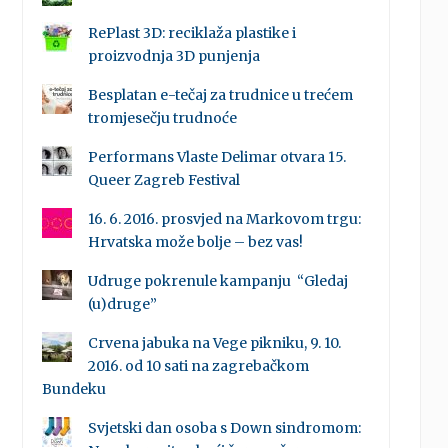
RePlast 3D: reciklaža plastike i
proizvodnja 3D punjenja
Besplatan e-tečaj za trudnice u trećem
tromjesečju trudnoće
Performans Vlaste Delimar otvara 15.
Queer Zagreb Festival
16. 6. 2016. prosvjed na Markovom trgu:
Hrvatska može bolje – bez vas!
Udruge pokrenule kampanju “Gledaj
(u)druge”
Crvena jabuka na Vege pikniku, 9. 10.
2016. od 10 sati na zagrebačkom
Bundeku
Svjetski dan osoba s Down sindromom: