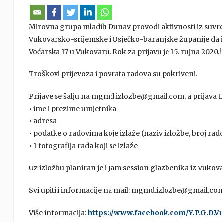
Mirovna grupa mladih Dunav provodi aktivnosti iz suvre
Vukovarsko-srijemske i Osječko-baranjske županije da i
Voćarska 17 u Vukovaru. Rok za prijavu je 15. rujna 2020.!
Troškovi prijevoza i povrata radova su pokriveni.
Prijave se šalju na mgmd.izlozbe@gmail.com, a prijava t
• ime i prezime umjetnika
• adresa
• podatke o radovima koje izlaže (naziv izložbe, broj rad
• 1 fotografija rada koji se izlaže
Uz izložbu planiran je i Jam session glazbenika iz Vukov
Svi upiti i informacije na mail: mgmd.izlozbe@gmail.co
Više informacija:
https://www.facebook.com/Y.P.G.D.V