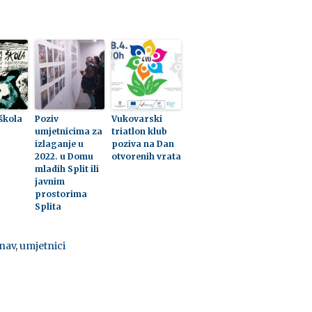
 škola
Poziv
Vukovarski
umjetnicima za
triatlon klub
izlaganje u
poziva na Dan
2022. u Domu
otvorenih vrata
mladih Split ili
javnim
prostorima
Splita
nav
,
umjetnici