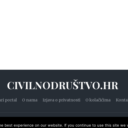
CIVILNODRUŠTVO.HR
ari portal
O nama
Izjava o privatnosti
O kolačićima
Konta
20. — Civilnodruštvo.hr. Sva prava pridržana.
Designed by
WPZ
e best experience on our website. If you continue to use this site we w