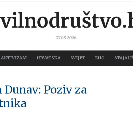
ivilnodruštvo.
07.08.2026.
AKTIVIZAM
HRVATSKA
SVIJET
EHO
STAJALI
 Dunav: Poziv za
tnika