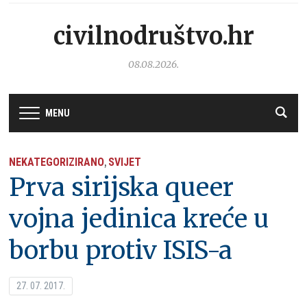
civilnodruštvo.hr
08.08.2026.
MENU
NEKATEGORIZIRANO
SVIJET
,
Prva sirijska queer
vojna jedinica kreće u
borbu protiv ISIS-a
27. 07. 2017.