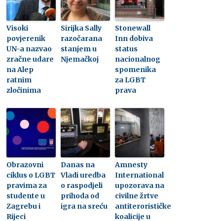
Visoki
Sirijka Sally
Stonewall
povjerenik
razočarana
Inn dobiva
UN-a nazvao
stanjem u
status
zračne udare
Njemačkoj
nacionalnog
na Alep
spomenika
ratnim
za LGBT
zločinima
prava
Obrazovni
Danas na
Amnesty
ciklus o LGBT
Vladi uredba
International
pravima za
o raspodjeli
upozorava na
studente u
prihoda od
civilne žrtve
Zagrebu i
igra na sreću
antiterorističke
Rijeci
koalicije u