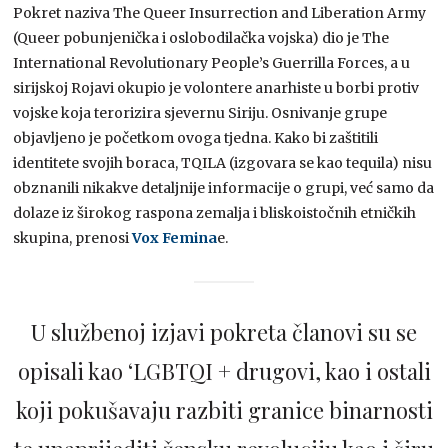
Pokret naziva The Queer Insurrection and Liberation Army
(Queer pobunjenička i oslobodilačka vojska) dio je The
International Revolutionary People’s Guerrilla Forces, a u
sirijskoj Rojavi okupio je volontere anarhiste u borbi protiv
vojske koja terorizira sjevernu Siriju. Osnivanje grupe
objavljeno je početkom ovoga tjedna. Kako bi zaštitili
identitete svojih boraca, TQILA (izgovara se kao tequila) nisu
obznanili nikakve detaljnije informacije o grupi, već samo da
dolaze iz širokog raspona zemalja i bliskoistočnih etničkih
skupina, prenosi
Vox Femina
e.
U službenoj izjavi pokreta članovi su se
opisali kao ‘LGBTQI + drugovi, kao i ostali
koji pokušavaju razbiti granice binarnosti