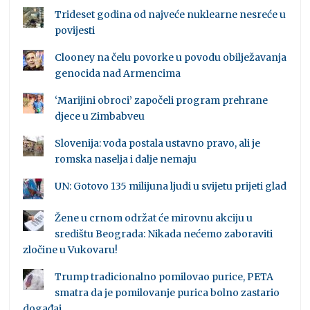
Trideset godina od najveće nuklearne nesreće u
povijesti
Clooney na čelu povorke u povodu obilježavanja
genocida nad Armencima
‘Marijini obroci’ započeli program prehrane
djece u Zimbabveu
Slovenija: voda postala ustavno pravo, ali je
romska naselja i dalje nemaju
UN: Gotovo 135 milijuna ljudi u svijetu prijeti glad
Žene u crnom održat će mirovnu akciju u
središtu Beograda: Nikada nećemo zaboraviti
zločine u Vukovaru!
Trump tradicionalno pomilovao purice, PETA
smatra da je pomilovanje purica bolno zastario
događaj