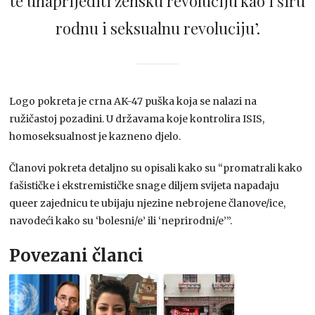
te unaprijediti žensku revoluciju kao i širu
rodnu i seksualnu revoluciju’.
Logo pokreta je crna AK-47 puška koja se nalazi na
ružičastoj pozadini. U državama koje kontrolira ISIS,
homoseksualnost je kazneno djelo.
Članovi pokreta detaljno su opisali kako su “promatrali kako
fašističke i ekstremističke snage diljem svijeta napadaju
queer zajednicu te ubijaju njezine nebrojene članove/ice,
navodeći kako su ‘bolesni/e’ ili ‘neprirodni/e’”.
Povezani članci