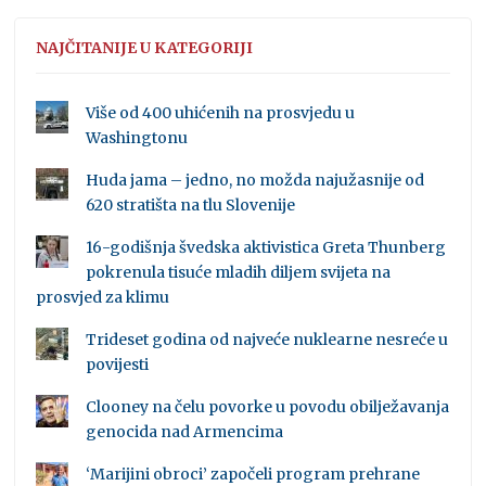
NAJČITANIJE U KATEGORIJI
Više od 400 uhićenih na prosvjedu u
Washingtonu
Huda jama – jedno, no možda najužasnije od
620 stratišta na tlu Slovenije
16-godišnja švedska aktivistica Greta Thunberg
pokrenula tisuće mladih diljem svijeta na
prosvjed za klimu
Trideset godina od najveće nuklearne nesreće u
povijesti
Clooney na čelu povorke u povodu obilježavanja
genocida nad Armencima
‘Marijini obroci’ započeli program prehrane