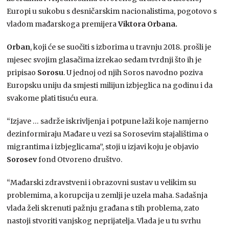
Europi u sukobu s desničarskim nacionalistima, pogotovo s
vladom mađarskoga premijera
Viktora Orbana.
Orban
, koji će se suočiti s izborima u travnju 2018. prošli je
mjesec svojim glasačima izrekao sedam tvrdnji što ih je
pripisao
Sorosu
. U jednoj od njih Soros navodno poziva
Europsku uniju da smjesti milijun izbjeglica na godinu i da
svakome plati tisuću eura.
“Izjave … sadrže iskrivljenja i potpune laži koje namjerno
dezinformiraju Mađare u vezi sa Sorosevim stajalištima o
migrantima i izbjeglicama”, stoji u izjavi koju je objavio
Sorosev
fond Otvoreno društvo.
“Mađarski zdravstveni i obrazovni sustav u velikim su
problemima, a korupcija u zemlji je uzela maha. Sadašnja
vlada želi skrenuti pažnju građana s tih problema, zato
nastoji stvoriti vanjskog neprijatelja. Vlada je u tu svrhu