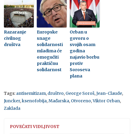
Razaranje
Europske
Orban u
civilnog
snage
govoru o
društva
solidarnosti
svojih osam
mladima će
godina
omogućiti
najavio borbu
praktičnu
protiv
solidarnost
Soroseva
plana
Tags:
antisemitizam
,
društvo
,
George Soroš
,
Jean-Claude
,
Juncker
,
ksenofobija
,
Mađarska
,
Otvoreno
,
Viktor Orban
,
Zaklada
POVEĆATI VIDLJIVOST