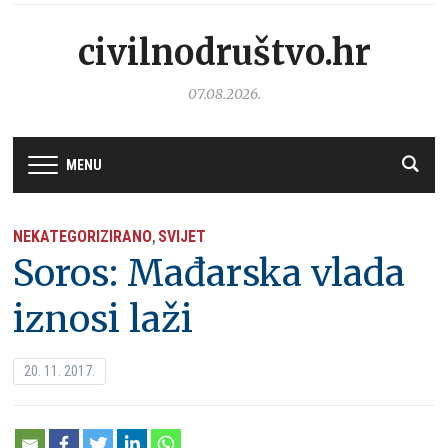
civilnodruštvo.hr
07.08.2026.
MENU
NEKATEGORIZIRANO
SVIJET
,
Soros: Mađarska vlada
iznosi laži
20. 11. 2017.