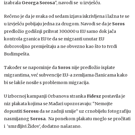
izabrala
Georga Sorosa
“, navodi se u izvješću.
Rečeno je da je svaka od sedam izjava iskrivljena i lažna te se
u izvješću pobijaju jedna za drugom. Navodi se da je
Soros
predložio godišnji prihvat 300.000 u EU samo dok jača
kontrola granica EU te da se migranti unutar EU
dobrovoljno premještaju a ne obvezno kao što to tvrdi
Budimpešta.
Također se napominje da
Soros
nije predložio isplate
migrantima, već subvencije EU-a zemljama članicama kako
bi se lakše nosile s problemom migracija.
U izbornoj kampanji Orbanova stranka
Fidesz
postavila je
niz plakata kojima se Mađari upozoravaju: “Nemojte
dopustiti
Sorosu
da se zadnji smije” uz crnobijelu fotografiju
nasmijanog
Sorosa
. Na ponekom plakatu moglo se pročitati
i ‘smrdljivi Židov’, dodatno našarano.