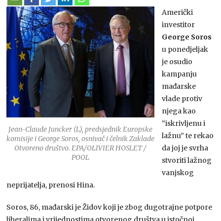
Američki
investitor
George Soros
u ponedjeljak
je osudio
kampanju
mađarske
vlade protiv
njega kao
“iskrivljenu i
Jean-Claude Juncker (L), predsjednik Europske
lažnu” te rekao
komisije i George Soros, osnivač i čelnik Zaklade
Otvoreno društvo. EPA/OLIVIER HOSLET /
da joj je svrha
POOL
stvoriti lažnog
vanjskog
neprijatelja, prenosi Hina.
Soros, 86, mađarski je Židov koji je zbog dugotrajne potpore
liberalima i vrijednostima otvorenog društva u istočnoj