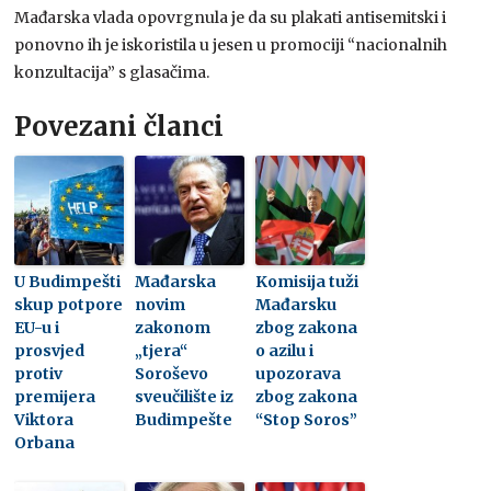
Mađarska vlada opovrgnula je da su plakati antisemitski i
ponovno ih je iskoristila u jesen u promociji “nacionalnih
konzultacija” s glasačima.
Povezani članci
U Budimpešti
Mađarska
Komisija tuži
skup potpore
novim
Mađarsku
EU-u i
zakonom
zbog zakona
prosvjed
„tjera“
o azilu i
protiv
Soroševo
upozorava
premijera
sveučilište iz
zbog zakona
Viktora
Budimpešte
“Stop Soros”
Orbana