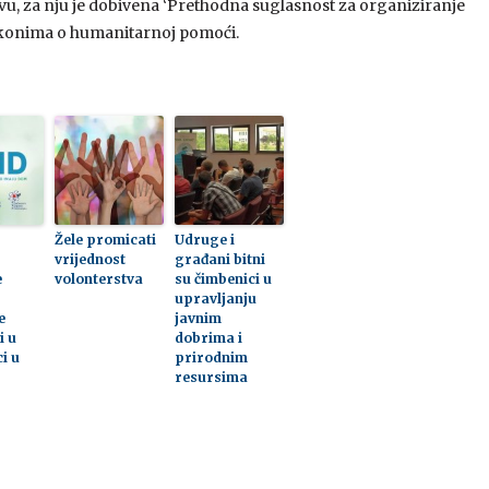
vu, za nju je dobivena ‘Prethodna suglasnost za organiziranje
zakonima o humanitarnoj pomoći.
Žele promicati
Udruge i
vrijednost
građani bitni
e
volonterstva
su čimbenici u
upravljanju
e
javnim
i u
dobrima i
i u
prirodnim
resursima