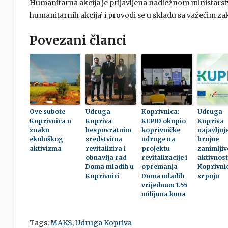
Humanitarna akcija je prijavljena nadležnom ministarst
humanitarnih akcija’ i provodi se u skladu sa važećim 
Povezani članci
Ove subote
Udruga
Koprivnica:
Udruga
Koprivnica u
Kopriva
KUPID okupio
Kopriva
znaku
bespovratnim
koprivničke
najavljuj
ekološkog
sredstvima
udruge na
brojne
aktivizma
revitalizira i
projektu
zanimljiv
obnavlja rad
revitalizacije i
aktivnost
Doma mladih u
opremanja
Koprivnic
Koprivnici
Doma mladih
srpnju
vrijednom 1.55
milijuna kuna
Tags:
MAKS
,
Udruga Kopriva