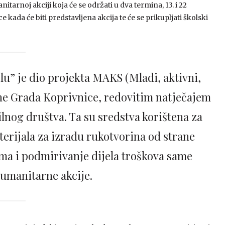
arnoj akciji koja će se održati u dva termina, 13. i 22
 kada će biti predstavljena akcija te će se prikupljati školski
u” je dio projekta MAKS (Mladi, aktivni,
ane Grada Koprivnice, redovitim natječajem
ilnog društva. Ta su sredstva korištena za
erijala za izradu rukotvorina od strane
ma i podmirivanje dijela troškova same
humanitarne akcije.