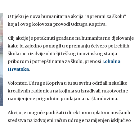
U tijeku je nova humanitarna akcija “Spremni za školu”
koja i ovog kolovoza provodi Udruga Kopriva.
Cilj akcije je potaknuti građane na humanitarno djelovanje
kako bi zajedno pomogli u opremanju četvero potrebitih
školaraca iz dvije obitelji teškog imovinskog stanja
priborom i potrepštinama za školu, prenosi
Lokalna
Hrvatska
.
Volonteri Udruge Kopriva u tu su svrhu održali nekoliko
kreativnih radionica na kojima su izrađivali rukotvorine
namijenjene prigodnim prodajama na štandovima.
Akciju je moguće podržati i direktnom uplatom novčanih
sredstva na izdvojeni račun udruge namijenjen isključivo