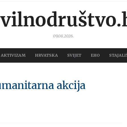
ivilnodruštvo.
09.08.2026.
AKTIVIZAM
HRVATSKA
SVIJET
EHO
STAJALI
umanitarna akcija