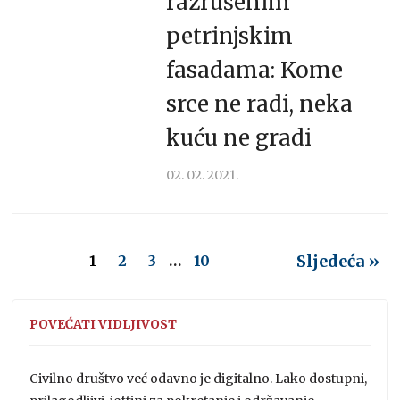
razrušenim
petrinjskim
fasadama: Kome
srce ne radi, neka
kuću ne gradi
02. 02. 2021.
Sljedeća »
1
2
3
…
10
POVEĆATI VIDLJIVOST
Civilno društvo već odavno je digitalno. Lako dostupni,