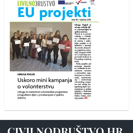
CIVILNODRUŠTVO.HR