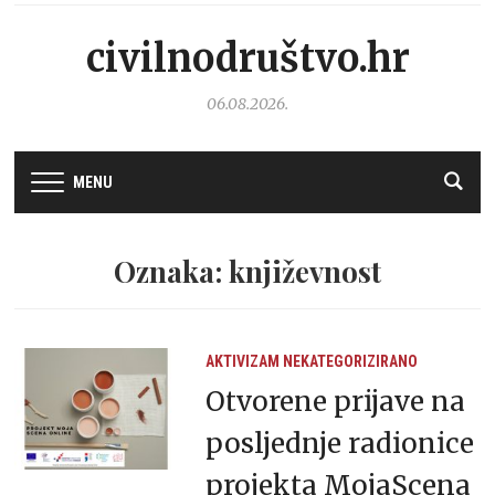
civilnodruštvo.hr
06.08.2026.
MENU
Oznaka: književnost
AKTIVIZAM
NEKATEGORIZIRANO
Otvorene prijave na
posljednje radionice
projekta MojaScena