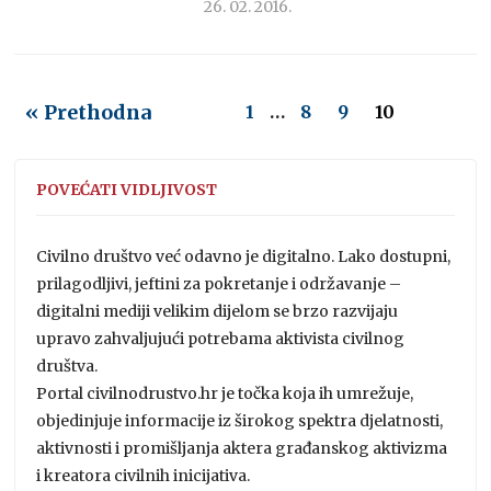
26. 02. 2016.
« Prethodna
1
…
8
9
10
POVEĆATI VIDLJIVOST
Civilno društvo već odavno je digitalno. Lako dostupni,
prilagodljivi, jeftini za pokretanje i održavanje –
digitalni mediji velikim dijelom se brzo razvijaju
upravo zahvaljujući potrebama aktivista civilnog
društva.
Portal civilnodrustvo.hr je točka koja ih umrežuje,
objedinjuje informacije iz širokog spektra djelatnosti,
aktivnosti i promišljanja aktera građanskog aktivizma
i kreatora civilnih inicijativa.