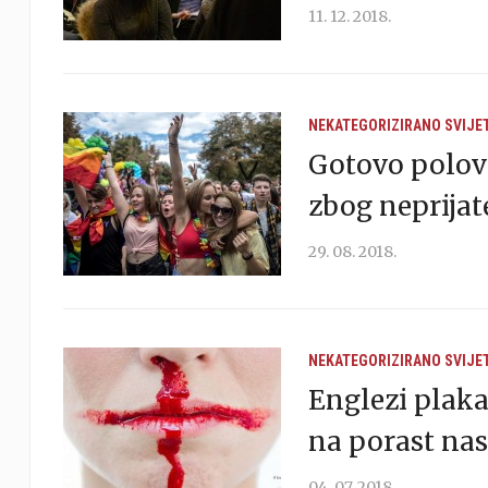
11. 12. 2018.
NEKATEGORIZIRANO
SVIJE
Gotovo polovi
zbog neprijat
29. 08. 2018.
NEKATEGORIZIRANO
SVIJE
Englezi plak
na porast nas
04. 07. 2018.