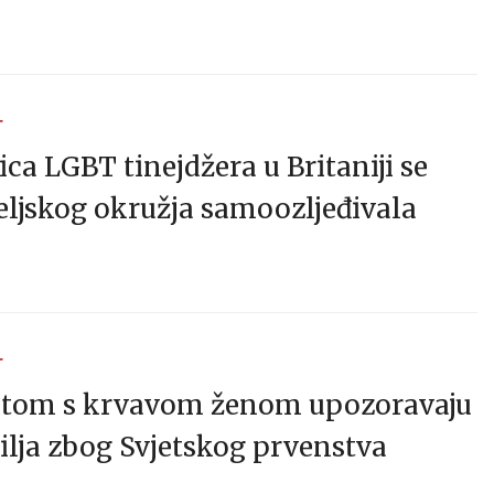
T
ca LGBT tinejdžera u Britaniji se
eljskog okružja samoozljeđivala
T
atom s krvavom ženom upozoravaju
ilja zbog Svjetskog prvenstva