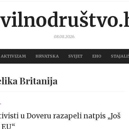
ivilnodruštvo.
08.08.2026.
AKTIVIZAM
HRVATSKA
SVIJET
EHO
STAJALI
lika Britanija
T
ivisti u Doveru razapeli natpis „Još
o EU“