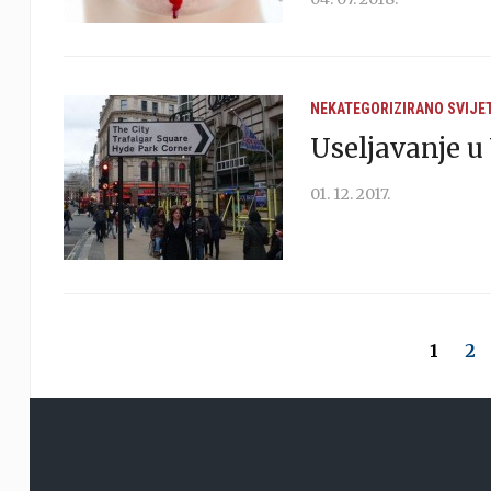
NEKATEGORIZIRANO
SVIJE
Useljavanje u
01. 12. 2017.
1
2