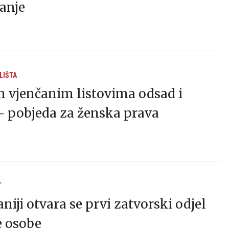
anje
LIŠTA
m vjenčanim listovima odsad i
– pobjeda za ženska prava
T
aniji otvara se prvi zatvorski odjel
e osobe