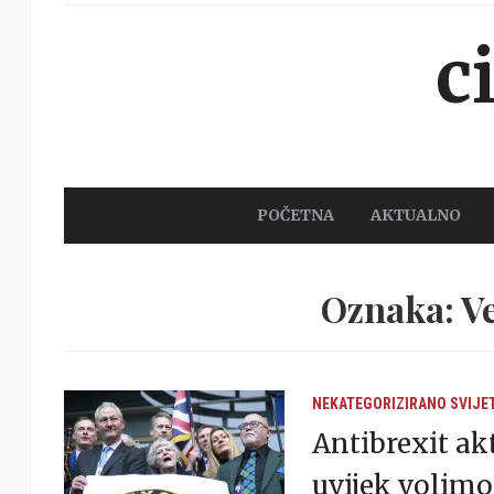
c
POČETNA
AKTUALNO
Oznaka: Ve
NEKATEGORIZIRANO
SVIJE
Antibrexit akt
uvijek volim