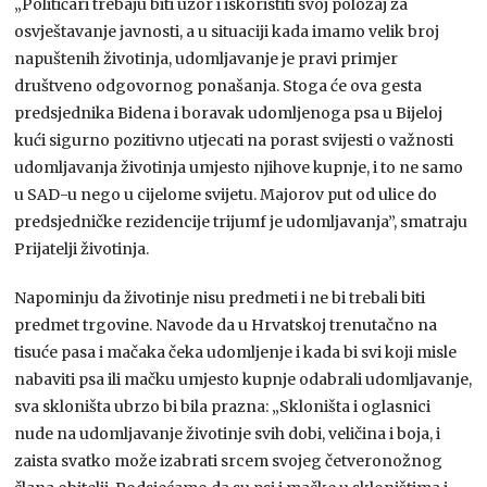
„Političari trebaju biti uzor i iskoristiti svoj položaj za
osvještavanje javnosti, a u situaciji kada imamo velik broj
napuštenih životinja, udomljavanje je pravi primjer
društveno odgovornog ponašanja. Stoga će ova gesta
predsjednika Bidena i boravak udomljenoga psa u Bijeloj
kući sigurno pozitivno utjecati na porast svijesti o važnosti
udomljavanja životinja umjesto njihove kupnje, i to ne samo
u SAD-u nego u cijelome svijetu. Majorov put od ulice do
predsjedničke rezidencije trijumf je udomljavanja”, smatraju
Prijatelji životinja.
Napominju da životinje nisu predmeti i ne bi trebali biti
predmet trgovine. Navode da u Hrvatskoj trenutačno na
tisuće pasa i mačaka čeka udomljenje i kada bi svi koji misle
nabaviti psa ili mačku umjesto kupnje odabrali udomljavanje,
sva skloništa ubrzo bi bila prazna: „Skloništa i oglasnici
nude na udomljavanje životinje svih dobi, veličina i boja, i
zaista svatko može izabrati srcem svojeg četveronožnog