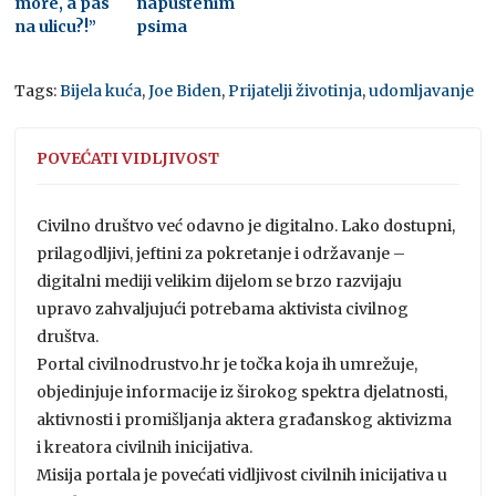
more, a pas
napuštenim
na ulicu?!”
psima
Tags:
Bijela kuća
,
Joe Biden
,
Prijatelji životinja
,
udomljavanje
POVEĆATI VIDLJIVOST
Civilno društvo već odavno je digitalno. Lako dostupni,
prilagodljivi, jeftini za pokretanje i održavanje –
digitalni mediji velikim dijelom se brzo razvijaju
upravo zahvaljujući potrebama aktivista civilnog
društva.
Portal civilnodrustvo.hr je točka koja ih umrežuje,
objedinjuje informacije iz širokog spektra djelatnosti,
aktivnosti i promišljanja aktera građanskog aktivizma
i kreatora civilnih inicijativa.
Misija portala je povećati vidljivost civilnih inicijativa u