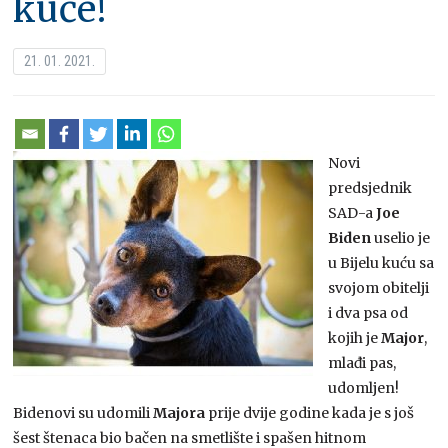
kuće!
21. 01. 2021.
Novi
predsjednik
SAD-a
Joe
Biden
uselio je
u Bijelu kuću sa
svojom obitelji
i dva psa od
kojih je
Major
,
mlađi pas,
udomljen!
Bidenovi su udomili
Majora
prije dvije godine kada je s još
šest štenaca bio bačen na smetlište i spašen hitnom