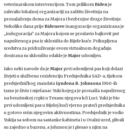
veterinarskom intervencijom. Tom prilikom
Biden
je
zahvalio lokalnoj organizaciji za zaštitu životinja na
pronalaženju doma za Majora i bezbrojne druge životinje.
Nekoliko dana prije
Bidenove
inauguracije organizirana je
„indoguracija” za Majora kojom se proslavio bajkovit put
napuštenoga psa iz skloništa do Bijele kuće. Prikupljena
sredstva za pridruživanje ovom virtualnom događaju
donirana su skloništu odakle je
Major
udomljen.
Iako neki navode da je
Major
prvi udomljeni pas koji dolazi
živjeti u službenu rezidenciju Predsjednika SAD-a, tijekom
predsjedničkog mandata
Lyndona B. Johnsona
1960-ih
tamo je živio i mješanac Yuki kojega je pronašla napuštenog
na benzinskoj crpki u Texasu njegova kći Luci. Yuki je bio
prvi udomljeni pas u Bijeloj kući vjerno prateći predsjednika
u gotovo svim njegovim aktivnostima. Predsjednik je vodio
Yukija sa sobom na sastanke kabineta i u Ovalni ured, plivali
su zajedno u bazenu, a Johnson je i plesao s njim na