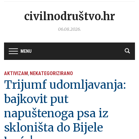
civilnodruštvo.hr
06.08.2026.
MENU
AKTIVIZAM
NEKATEGORIZIRANO
,
Trijumf udomljavanja:
bajkovit put
napuštenoga psa iz
skloništa do Bijele