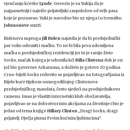
vjenčanju kćerke
Lynde
. Govorio je za Yukija da je
najpametniji i najviše prijateljski raspoložen od svih pasa
koje je poznavao. Yuki je navodno bio uz njega i u trenutku
Johnsonove
smrti.
Bidenova supruga
Jill Biden
najavila je da bi predsjednički
par volio udomiti i mačku. To ne bi bila prva udomljena
mačka u predsjedničkoj rezidenciji jer tu je ranije živio
Socks, mačak kojega je udomila kći
Billa Clintona
dok je on
još bio guverner Arkansasa, a doživio je gotovo 20 godina.
Crno-bijeli Socks redovito se pojavljivao na fotografijama iz
Bijele kuće tijekom osmogodišnjeg Clintonova
predsjedničkog mandata, često sjedeći na predsjednikovu
ramenu. Imao je vlastiti internetski klub obožavatelja,
pojavljivao se na dobrotvornim akcijama za životinje i bio je
jedan od tema knjige
Hillary Clinton
„Dragi Socks, dragi
prijatelj: Dječja pisma Prvim kućnim ljubimcima”.