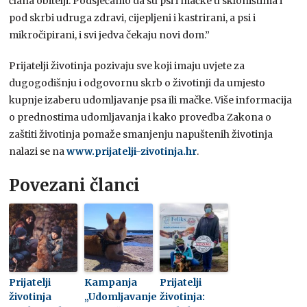
člana obitelji. Podsjećamo da su psi i mačke u skloništima i
pod skrbi udruga zdravi, cijepljeni i kastrirani, a psi i
mikročipirani, i svi jedva čekaju novi dom.”
Prijatelji životinja pozivaju sve koji imaju uvjete za
dugogodišnju i odgovornu skrb o životinji da umjesto
kupnje izaberu udomljavanje psa ili mačke. Više informacija
o prednostima udomljavanja i kako provedba Zakona o
zaštiti životinja pomaže smanjenju napuštenih životinja
nalazi se na
www.prijatelji-zivotinja.hr
.
Povezani članci
Prijatelji
Kampanja
Prijatelji
životinja
„Udomljavanje
životinja: