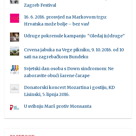
Zagreb Festival
16. 6. 2016. prosvjed na Markovom trgu:
Hrvatska može bolje – bez vas!
Udruge pokrenule kampanju “Gledaj (u)druge”
Crvena jabuka na Vege pikniku, 9. 10. 2016. od 10
sati na zagrebačkom Bundeku
Svjetski dan osoba s Down sindromom: Ne
zaboravite obući šarene čarape
Donatorski koncert Mozartina i gostiju, KD
Lisinski, 5. lipnja 2016.
U svibnju Marš protiv Monsanta