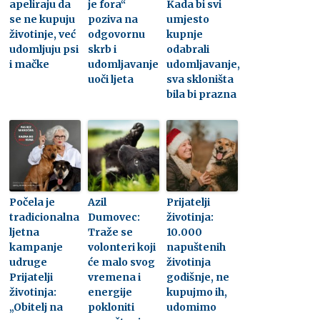
apeliraju da
je fora“
Kada bi svi
se ne kupuju
poziva na
umjesto
životinje, već
odgovornu
kupnje
udomljuju psi
skrb i
odabrali
i mačke
udomljavanje
udomljavanje,
uoči ljeta
sva skloništa
bila bi prazna
Počela je
Azil
Prijatelji
tradicionalna
Dumovec:
životinja:
ljetna
Traže se
10.000
kampanje
volonteri koji
napuštenih
udruge
će malo svog
životinja
Prijatelji
vremena i
godišnje, ne
životinja:
energije
kupujmo ih,
„Obitelj na
pokloniti
udomimo