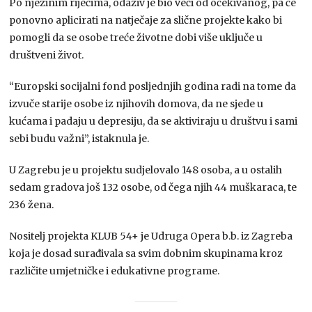
Po njezinim riječima, odaziv je bio veći od očekivanog, pa će
ponovno aplicirati na natječaje za slične projekte kako bi
pomogli da se osobe treće životne dobi više uključe u
društveni život.
“Europski socijalni fond posljednjih godina radi na tome da
izvuče starije osobe iz njihovih domova, da ne sjede u
kućama i padaju u depresiju, da se aktiviraju u društvu i sami
sebi budu važni”, istaknula je.
U Zagrebu je u projektu sudjelovalo 148 osoba, a u ostalih
sedam gradova još 132 osobe, od čega njih 44 muškaraca, te
236 žena.
Nositelj projekta KLUB 54+ je Udruga Opera b.b. iz Zagreba
koja je dosad surađivala sa svim dobnim skupinama kroz
različite umjetničke i edukativne programe.