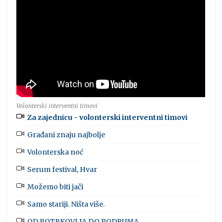
Volonterski interventni timovi
Za zajednicu - volonterski interventni timovi
Građani znaju najbolje
Volonterska noć
Serum festival, Hvar
Možemo biti jači
Samo stariji. Ništa više.
OD POTRKOVLJA DO PODRUMA