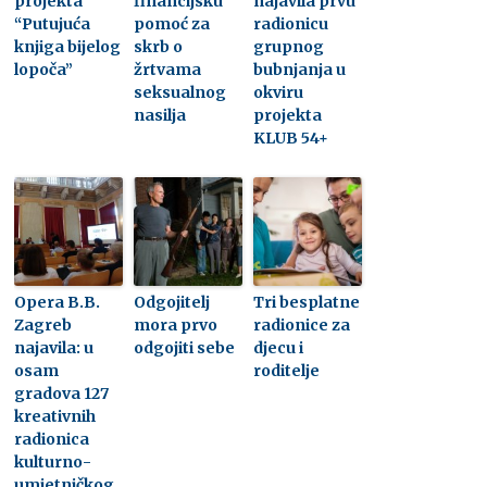
projekta
financijsku
najavila prvu
“Putujuća
pomoć za
radionicu
knjiga bijelog
skrb o
grupnog
lopoča”
žrtvama
bubnjanja u
seksualnog
okviru
nasilja
projekta
KLUB 54+
Opera B.B.
Odgojitelj
Tri besplatne
Zagreb
mora prvo
radionice za
najavila: u
odgojiti sebe
djecu i
osam
roditelje
gradova 127
kreativnih
radionica
kulturno-
umjetničkog