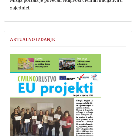
Misija portala je povećati vidljivost civilnih inicijativa u
zajednici.
AKTUALNO IZDANJE