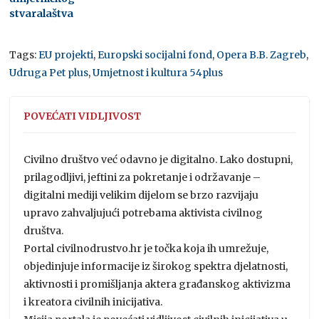
stvaralaštva
Tags:
EU projekti
,
Europski socijalni fond
,
Opera B.B. Zagreb
,
Udruga Pet plus
,
Umjetnost i kultura 54plus
POVEĆATI VIDLJIVOST
Civilno društvo već odavno je digitalno. Lako dostupni,
prilagodljivi, jeftini za pokretanje i održavanje –
digitalni mediji velikim dijelom se brzo razvijaju
upravo zahvaljujući potrebama aktivista civilnog
društva.
Portal civilnodrustvo.hr je točka koja ih umrežuje,
objedinjuje informacije iz širokog spektra djelatnosti,
aktivnosti i promišljanja aktera građanskog aktivizma
i kreatora civilnih inicijativa.