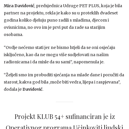
Mira Davidović
, predsjednica Udruge PET PLUS, koja je bila
partner na projektu, rekla je kako su u proteklih dvadeset
godina koliko djeluju puno radili s mladima, djecom i
ovisnicima, no ovo im je prvi put da rade sa starijim
osobama.
“Ovdje nećemo stati jer ne bismo htjeli da se oni osjećaju
isključeno, kao da ne mogu više sudjelovati na našim
radionicama i da misle da su sami”, napomenula je.
“Željeli smo im probuditi sjećanja na mlade dane i poručiti da
starost, kakva god bila ,može biti vedra, lijepa i raspjevana”,
dodala je
Davidović
.
Projekt KLUB 54+ sufinanciran je iz
Operativnog programa Učinkoviti ljudski