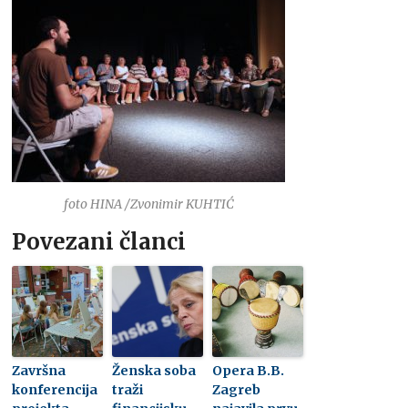
foto HINA /Zvonimir KUHTIĆ
Povezani članci
Završna
Ženska soba
Opera B.B.
konferencija
traži
Zagreb