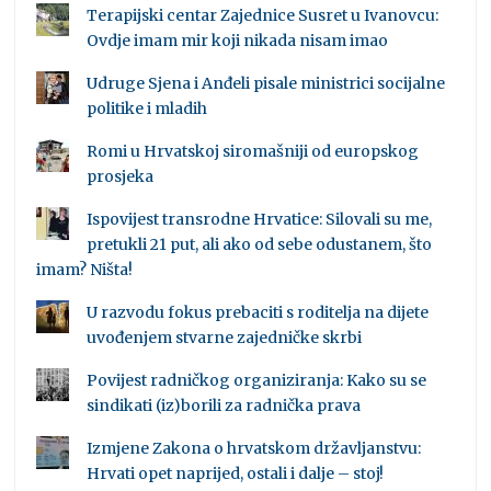
Terapijski centar Zajednice Susret u Ivanovcu:
Ovdje imam mir koji nikada nisam imao
Udruge Sjena i Anđeli pisale ministrici socijalne
politike i mladih
Romi u Hrvatskoj siromašniji od europskog
prosjeka
Ispovijest transrodne Hrvatice: Silovali su me,
pretukli 21 put, ali ako od sebe odustanem, što
imam? Ništa!
U razvodu fokus prebaciti s roditelja na dijete
uvođenjem stvarne zajedničke skrbi
Povijest radničkog organiziranja: Kako su se
sindikati (iz)borili za radnička prava
Izmjene Zakona o hrvatskom državljanstvu:
Hrvati opet naprijed, ostali i dalje – stoj!