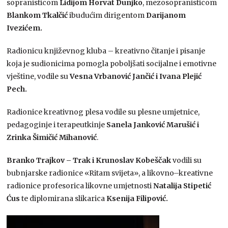
sopranisticom
Lidijom Horvat Dunjko
, mezosopranisticom
Blankom Tkalčić
ibudućim dirigentom
Darijanom
Ivezićem.
Radionicu književnog kluba – kreativno čitanje i pisanje
koja je sudionicima pomogla poboljšati socijalne i emotivne
vještine, vodile su
Vesna Vrbanović Jančić i Ivana Plejić
Pech.
Radionice kreativnog plesa vodile su plesne umjetnice,
pedagoginje i terapeutkinje
Sanela Janković Marušić i
Zrinka Šimičić Mihanović
.
Branko Trajkov – Trak i Krunoslav Kobeščak
vodili su
bubnjarske radionice «Ritam svijeta», a likovno–kreativne
radionice profesorica likovne umjetnosti
Natalija Stipetić
Ćus
te diplomirana slikarica
Ksenija Filipović.