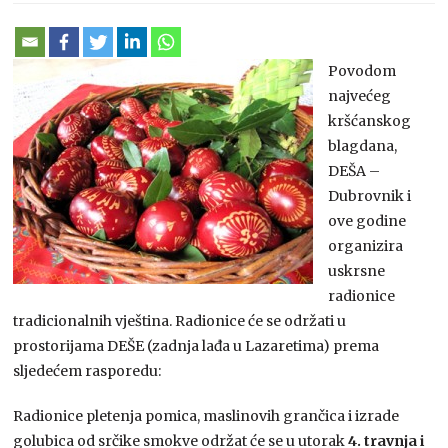
Povodom
najvećeg
kršćanskog
blagdana,
DEŠA –
Dubrovnik i
ove godine
organizira
uskrsne
radionice
tradicionalnih vještina. Radionice će se održati u
prostorijama DEŠE (zadnja lađa u Lazaretima) prema
sljedećem rasporedu:
Radionice pletenja pomica, maslinovih grančica i izrade
golubica od srčike smokve održat će se u utorak
4. travnja i