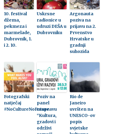
10. festival
Uskrsne
Argonauta
džema,
radionice u
poziva na
pekmeza i
udruzi DEŠA u
prijavu na 2.
marmelade,
Dubrovniku
Prvenstvo
Dubrovnik, 1.
Hrvatske u
i 2. 10.
gradnji
suhozida
Fotografski
Poziv na
Rio de
natječaj
panel
Janeiro
#NoCultureNoFuture
raspravu
uvršten na
“Kultura,
UNESCO-ov
gradovi i
popis
održivi
svjetske