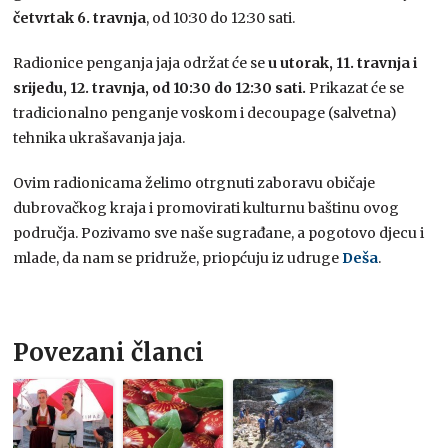
četvrtak 6. travnja
, od 10:30 do 12:30 sati.
Radionice penganja jaja održat će se
u utorak, 11. travnja i
srijedu, 12. travnja, od 10:30 do 12:30 sati.
Prikazat će se
tradicionalno penganje voskom i decoupage (salvetna)
tehnika ukrašavanja jaja.
Ovim radionicama želimo otrgnuti zaboravu običaje
dubrovačkog kraja i promovirati kulturnu baštinu ovog
područja. Pozivamo sve naše sugrađane, a pogotovo djecu i
mlade, da nam se pridruže, priopćuju iz udruge
Deša
.
Povezani članci