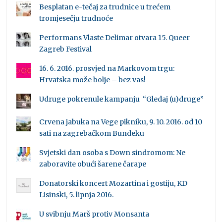
Besplatan e-tečaj za trudnice u trećem
tromjesečju trudnoće
Performans Vlaste Delimar otvara 15. Queer
Zagreb Festival
16. 6. 2016. prosvjed na Markovom trgu:
Hrvatska može bolje – bez vas!
Udruge pokrenule kampanju “Gledaj (u)druge”
Crvena jabuka na Vege pikniku, 9. 10. 2016. od 10
sati na zagrebačkom Bundeku
Svjetski dan osoba s Down sindromom: Ne
zaboravite obući šarene čarape
Donatorski koncert Mozartina i gostiju, KD
Lisinski, 5. lipnja 2016.
U svibnju Marš protiv Monsanta