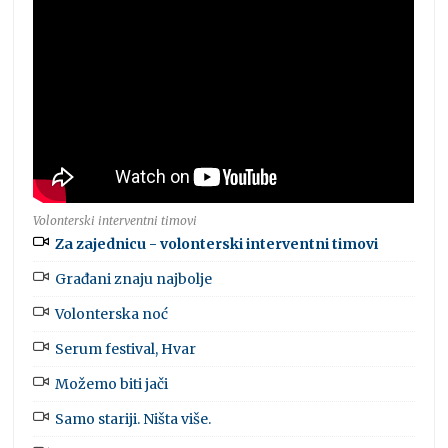
Volonterski interventni timovi
Za zajednicu - volonterski interventni timovi
Građani znaju najbolje
Volonterska noć
Serum festival, Hvar
Možemo biti jači
Samo stariji. Ništa više.