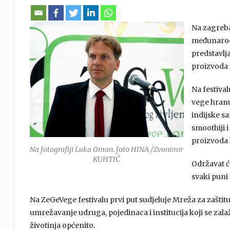
Na zagreba
međunarodn
predstavlja
proizvoda 
Na festiva
vege hranu.
indijske sa
smoothiji 
proizvoda 
Na fotografiji Luka Oman. foto HINA /Zvonimir
KUHTIĆ
Održavat će
svaki puni 
Na ZeGeVege festivalu prvi put sudjeluje Mreža za zaštitu ži
umrežavanje udruga, pojedinaca i institucija koji se zalaž
životinja općenito.