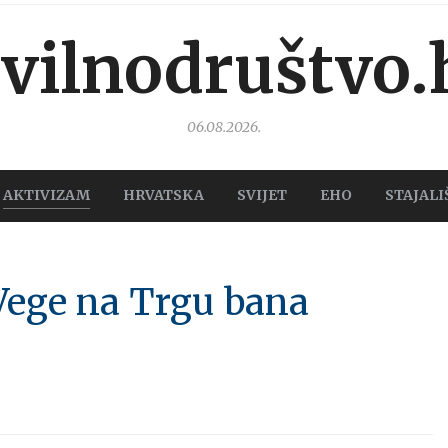
ivilnodruštvo.
06.08.2026.
AKTIVIZAM
HRVATSKA
SVIJET
EHO
STAJALI
Vege na Trgu bana