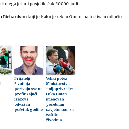
 kojega je lani posjetilo čak 50.000 ljudi.
n Richardson
koji je, kako je rekao Oman, na festivalu odlučio
Prijatelji
Veliki potez
!
životinja
Ministarstva
pozivaju sve na
poljoprivrede:
profitirajući
Luka Oman
izazov i
imenovan
odvažan
posebnim
početak godine
savjetnikom za
zaštitu
životinja