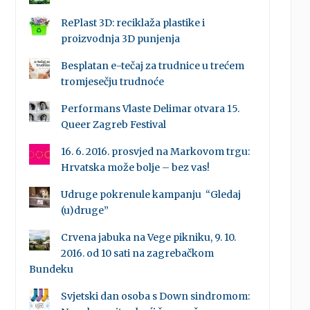
RePlast 3D: reciklaža plastike i
proizvodnja 3D punjenja
Besplatan e-tečaj za trudnice u trećem
tromjesečju trudnoće
Performans Vlaste Delimar otvara 15.
Queer Zagreb Festival
16. 6. 2016. prosvjed na Markovom trgu:
Hrvatska može bolje – bez vas!
Udruge pokrenule kampanju “Gledaj
(u)druge”
Crvena jabuka na Vege pikniku, 9. 10.
2016. od 10 sati na zagrebačkom
Bundeku
Svjetski dan osoba s Down sindromom: