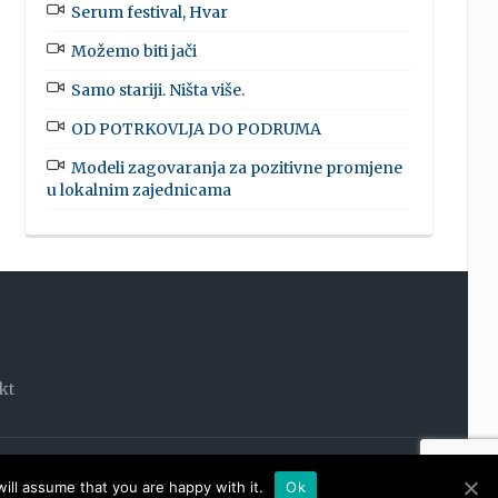
Serum festival, Hvar
Možemo biti jači
Samo stariji. Ništa više.
OD POTRKOVLJA DO PODRUMA
Modeli zagovaranja za pozitivne promjene
u lokalnim zajednicama
kt
OOM
ill assume that you are happy with it.
Ok