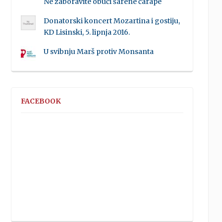
Ne zaboravite obući šarene čarape
Donatorski koncert Mozartina i gostiju,
KD Lisinski, 5. lipnja 2016.
U svibnju Marš protiv Monsanta
FACEBOOK