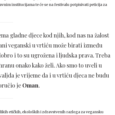
m institucijama te će se na festivalu potpisivati peticija za
nema gladne djece kod njih, kod nas na žalost
hrani veganski u vrtiću može birati između
dobro i to su ugrožena i ljudska prava. Treba
hranu onako kako želi. Ako smo to uveli u
valjda je vrijeme da i u vrtiću djeca ne budu
poručio je
Oman
.
elikih etičkih, ekoloških i zdravstvenih razloga za vegansku