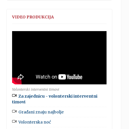
VIDEO PRODUKCIJA
Volonterski interventni timovi
Za zajednicu - volonterski interventni
timovi
Građani znaju najbolje
Volonterska noć