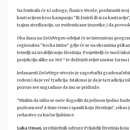
Na festivalu će 43 udruge, članice Mreže, predstaviti sv
kastracijom kroz kampanju “Ili žmiriš ili si za kastracij
trajnu sterilizaciju, uz evidentirane izuzetke, i da provo
Oba dana na ZeGeVegeu odvijat će se intenzivan program a
regionalna “Kocka istine” gdje će se na ekranima prikazati
temelji na izrabljivanju životinja. Posjetitelji će moći isk
projekciju slike na 360 ° te doživjeti svijet unutar farma i
Jedanaesti ZeGeVege otvorio je zagrebački gradonačelnik 
redom i da je već tradicija. Istaknuo je da je ta tradicija 
pozvao sve sugrađane da mu se pridruže.
“Mislim da ništa se neće dogoditi da jednom tjedno budet
pozivam sve! A time ćemo i spasiti koju životinju”, rekao 
redarstvo za kućne ljubimce.
Luka Oman
, predsjednik udruge Prijatelji životinja koja