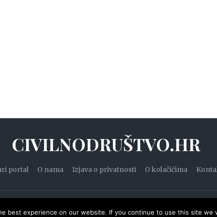
CIVILNODRUŠTVO.HR
ari portal
O nama
Izjava o privatnosti
O kolačićima
Konta
20. — Civilnodruštvo.hr. Sva prava pridržana.
Designed by
WPZ
e best experience on our website. If you continue to use this site we w