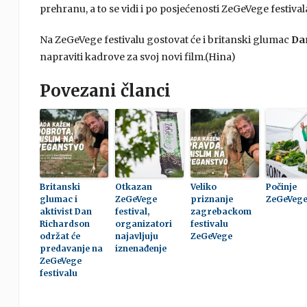
prehranu, a to se vidi i po posjećenosti ZeGeVege festivala
Na ZeGeVege festivalu gostovat će i britanski glumac
Da
napraviti kadrove za svoj novi film.(Hina)
Povezani članci
Britanski
Otkazan
Veliko
Počinje
glumac i
ZeGeVege
priznanje
ZeGeVege
aktivist Dan
festival,
zagrebackom
Richardson
organizatori
festivalu
održat će
najavljuju
ZeGeVege
predavanje na
iznenađenje
ZeGeVege
festivalu