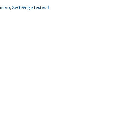
nstvo
,
ZeGeVege festival