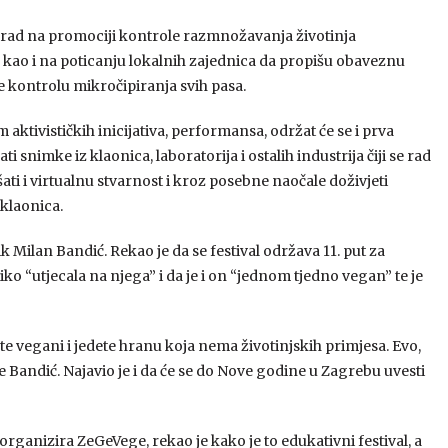
oj rad na promociji kontrole razmnožavanja životinja
u”, kao i na poticanju lokalnih zajednica da propišu obaveznu
de kontrolu mikročipiranja svih pasa.
ktivističkih inicijativa, performansa, održat će se i prva
 snimke iz klaonica, laboratorija i ostalih industrija čiji se rad
ušati i virtualnu stvarnost i kroz posebne naočale doživjeti
 klaonica.
Milan Bandić. Rekao je da se festival održava 11. put za
toliko “utjecala na njega” i da je i on “jednom tjedno vegan” te je
e vegani i jedete hranu koja nema životinjskih primjesa. Evo,
je Bandić. Najavio je i da će se do Nove godine u Zagrebu uvesti
 organizira ZeGeVege, rekao je kako je to edukativni festival, a