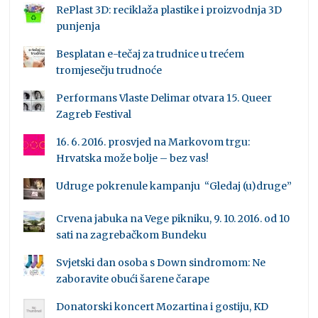
RePlast 3D: reciklaža plastike i proizvodnja 3D
punjenja
Besplatan e-tečaj za trudnice u trećem
tromjesečju trudnoće
Performans Vlaste Delimar otvara 15. Queer
Zagreb Festival
16. 6. 2016. prosvjed na Markovom trgu:
Hrvatska može bolje – bez vas!
Udruge pokrenule kampanju “Gledaj (u)druge”
Crvena jabuka na Vege pikniku, 9. 10. 2016. od 10
sati na zagrebačkom Bundeku
Svjetski dan osoba s Down sindromom: Ne
zaboravite obući šarene čarape
Donatorski koncert Mozartina i gostiju, KD