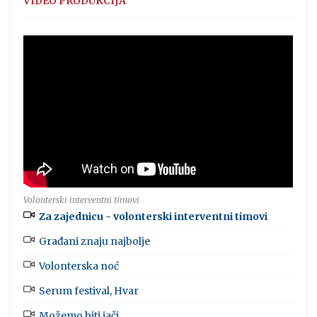
VIDEO PRODUKCIJA
Volonterski interventni timovi
Za zajednicu - volonterski interventni timovi
Građani znaju najbolje
Volonterska noć
Serum festival, Hvar
Možemo biti jači