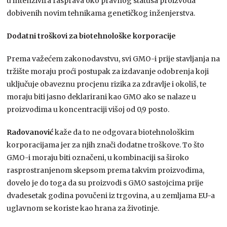
u intenzivira rasprava oko pravnog statusa proizvoda
dobivenih novim tehnikama genetičkog inženjerstva.
Dodatni troškovi za biotehnološke korporacije
Prema važećem zakonodavstvu, svi GMO-i prije stavljanja na
tržište moraju proći postupak za izdavanje odobrenja koji
uključuje obaveznu procjenu rizika za zdravlje i okoliš, te
moraju biti jasno deklarirani kao GMO ako se nalaze u
proizvodima u koncentraciji višoj od 0,9 posto.
Radovanović
kaže da to ne odgovara biotehnološkim
korporacijama jer za njih znači dodatne troškove. To što
GMO-i moraju biti označeni, u kombinaciji sa široko
rasprostranjenom skepsom prema takvim proizvodima,
dovelo je do toga da su proizvodi s GMO sastojcima prije
dvadesetak godina povučeni iz trgovina, a u zemljama EU-a
uglavnom se koriste kao hrana za životinje.