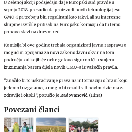
U Zelenoj akciji podsjećaju da je Europski sud pravde u
srpnju 2018. presudio da proizvodi novih tehnologija jesu
GMO-i pa trebaju biti regulirani kao takvi, ali su interesne
skupine izvršile pritisak na Europsku komisiju da tu temu
ponovo stavi na dnevni red.
Komisija bi ove godine trebala organizirati javnu raspravu o
mogućim opcijama za novi zakonodavni okvir na tom
području, od kojih će neke gotovo sigurno ići u smjeru
izuzimanja barem dijela novih GMO-a iz važećih pravila.
“Značilo bi to uskraćivanje prava na informaciju o hrani koju
jedemo i uzgajamo, a moglo bi rezultirati novim rizicima za
zdravlje i okoliš”, poručio je
Radovanović
. (Hina)
Povezani članci