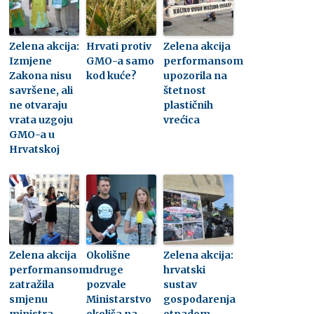
Zelena akcija:
Hrvati protiv
Zelena akcija
Izmjene
GMO-a samo
performansom
Zakona nisu
kod kuće?
upozorila na
savršene, ali
štetnost
ne otvaraju
plastičnih
vrata uzgoju
vrećica
GMO-a u
Hrvatskoj
Zelena akcija
Okolišne
Zelena akcija:
performansom
udruge
hrvatski
zatražila
pozvale
sustav
smjenu
Ministarstvo
gospodarenja
ministra
okoliša na
otpadom