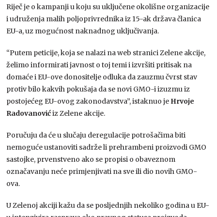
Riječ je o kampanji u koju su uključene okolišne organizacije
i udruženja malih poljoprivrednika iz 15-ak država članica
EU-a, uz mogućnost naknadnog uključivanja.
“Putem peticije, koja se nalazi na web stranici Zelene akcije,
želimo informirati javnost o toj temi i izvršiti pritisak na
domaće i EU-ove donositelje odluka da zauzmu čvrst stav
protiv bilo kakvih pokušaja da se novi GMO-i izuzmu iz
postojećeg EU-ovog zakonodavstva”, istaknuo je
Hrvoje
Radovanović
iz Zelene akcije.
Poručuju da će u slučaju deregulacije potrošačima biti
nemoguće ustanoviti sadrže li prehrambeni proizvodi GMO
sastojke, prvenstveno ako se propisi o obaveznom
označavanju neće primjenjivati na sve ili dio novih GMO-
ova.
U Zelenoj akciji kažu da se posljednjih nekoliko godina u EU-