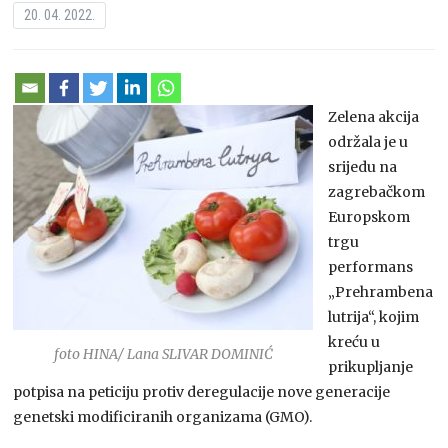
20. 04. 2022.
Zelena akcija
održala je u
srijedu na
zagrebačkom
Europskom
trgu
performans
„Prehrambena
lutrija“, kojim
kreću u
foto HINA/ Lana SLIVAR DOMINIĆ
prikupljanje
potpisa na peticiju protiv deregulacije nove generacije
genetski modificiranih organizama (GMO).