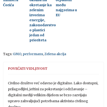
Ćorića
okretanje ka
među
zelenim
najgorima u
izvorima
EU
energije,
zakonodavstvo
o plastici
jedan od
prioriteta
Tags:
GMO
,
performans
,
Zelena akcija
POVEĆATI VIDLJIVOST
Civilno društvo već odavno je digitalno. Lako dostupni,
prilagodljivi, jeftini za pokretanje i održavanje –
digitalni mediji velikim dijelom se brzo razvijaju
upravo zahvaljujući potrebama aktivista civilnog
društva.