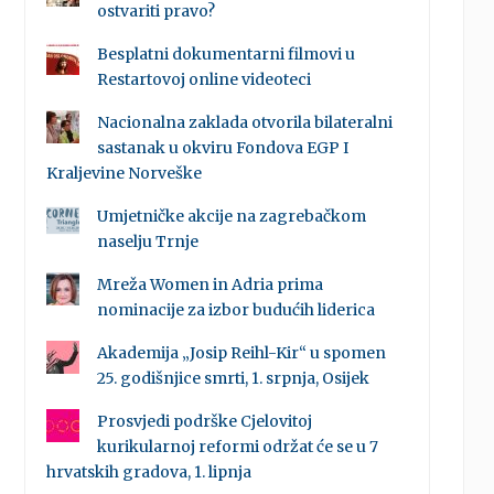
ostvariti pravo?
Besplatni dokumentarni filmovi u
Restartovoj online videoteci
Nacionalna zaklada otvorila bilateralni
sastanak u okviru Fondova EGP I
Kraljevine Norveške
Umjetničke akcije na zagrebačkom
naselju Trnje
Mreža Women in Adria prima
nominacije za izbor budućih liderica
Akademija „Josip Reihl-Kir“ u spomen
25. godišnjice smrti, 1. srpnja, Osijek
Prosvjedi podrške Cjelovitoj
kurikularnoj reformi održat će se u 7
hrvatskih gradova, 1. lipnja