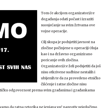
Tom će akcijom organizatori/ce
događanja odati počast i izraziti
suosjećanje sa svim žrtvama ove
vojne operacije.
Cilj skupa je podsjetiti javnost na
zločine počinjene u operaciji Oluja
kao i na državno organizirano
poricanje ovih zločina.
Organizatori/ce želi podsjetiti da još
nisu otkrivene sudbine nestalih i
ubijenih te da za provedeno etničko
čišćenje i ratne zločine nisu
političku odgovornost prema svim građanima i građankama
amo da ratna retorika ne jenjava već naprotiv svjedočimo