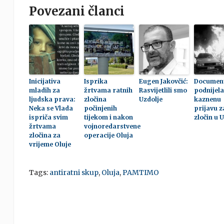
Povezani članci
Inicijativa
Isprika
Eugen Jakovčić:
Documen
mladih za
žrtvama ratnih
Rasvijetlili smo
podnijela
ljudska prava:
zločina
Uzdolje
kaznenu
Neka se Vlada
počinjenih
prijavu z
ispriča svim
tijekom i nakon
zločin u 
žrtvama
vojnoredarstvene
zločina za
operacije Oluja
vrijeme Oluje
Tags:
antiratni skup
,
Oluja
,
PAMTIMO