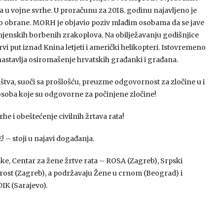
va u vojne svrhe. U proračunu za 2018. godinu najavljeno je
vo obrane. MORH je objavio poziv mlađim osobama da se jave
amjenskih borbenih zrakoplova. Na obilježavanju godišnjice
vi put iznad Knina letjeti i američki helikopteri. Istovremeno
nastavlja osiromašenje hrvatskih građanki i građana.
štva, suoči sa prošlošću, preuzme odgovornost za zločine u i
osoba koje su odgovorne za počinjene zločine!
e i obeštećenje civilnih žrtava rata!
 stoji u najavi događanja.
ke, Centar za žene žrtve rata – ROSA (Zagreb), Srpski
ost (Zagreb), a podržavaju Žene u crnom (Beograd) i
IK (Sarajevo).