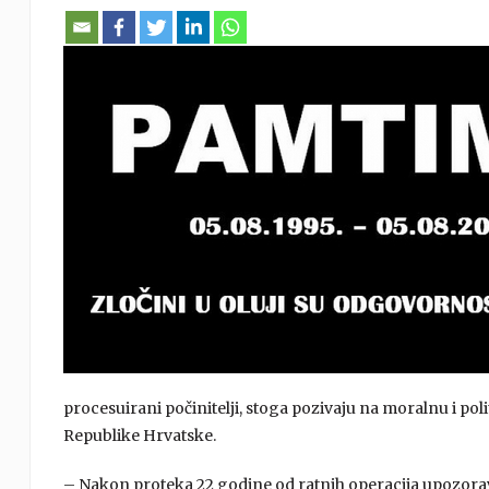
procesuirani počinitelji, stoga pozivaju na moralnu i 
Republike Hrvatske.
– Nakon proteka 22 godine od ratnih operacija upozorav