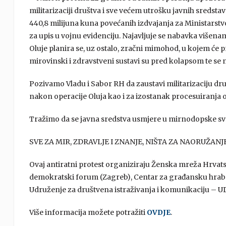
militarizaciji društva i sve većem utrošku javnih sredsta
440,8 milijuna kuna povećanih izdvajanja za Ministarst
za upis u vojnu evidenciju. Najavljuje se nabavka višen
Oluje planira se, uz ostalo, zračni mimohod, u kojem će pr
mirovinski i zdravstveni sustavi su pred kolapsom te se 
Pozivamo Vladu i Sabor RH da zaustavi militarizaciju dru
nakon operacije Oluja kao i za izostanak procesuiranja 
Tražimo da se javna sredstva usmjere u mirnodopske svrh
SVE ZA MIR, ZDRAVLJE I ZNANJE, NIŠTA ZA NAORUŽANJE! –
Ovaj antiratni protest organiziraju Ženska mreža Hrvats
demokratski forum (Zagreb), Centar za građansku hrabr
Udruženje za društvena istraživanja i komunikaciju – UD
Više informacija možete potražiti
OVDJE
.