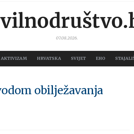
ivilnodruštvo.
07.08.2026.
AKTIVIZAM
HRVATSKA
SVIJET
EHO
STAJALI
vodom obilježavanja