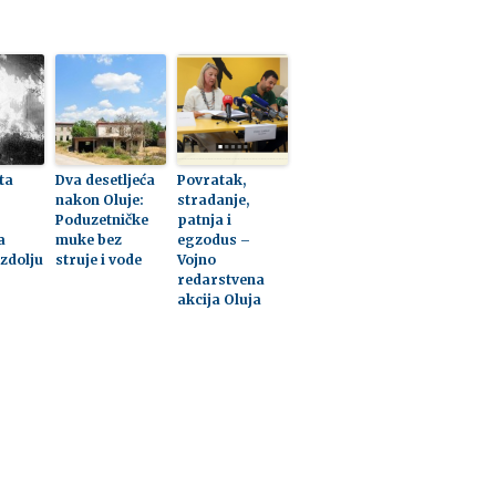
ta
Dva desetljeća
Povratak,
nakon Oluje:
stradanje,
Poduzetničke
patnja i
a
muke bez
egzodus –
Uzdolju
struje i vode
Vojno
redarstvena
akcija Oluja