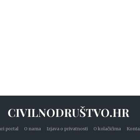
CIVILNODRUŠTVO.HR
ari portal
O nama
Izjava o privatnosti
O kolačićima
Konta