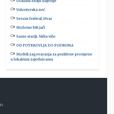
Građani znaju najbolje
Volonterska noć
Serum festival, Hvar
Možemo biti jači
Samo stariji. Ništa više.
OD POTRKOVLJA DO PODRUMA
Modeli zagovaranja za pozitivne promjene
u lokalnim zajednicama
kt