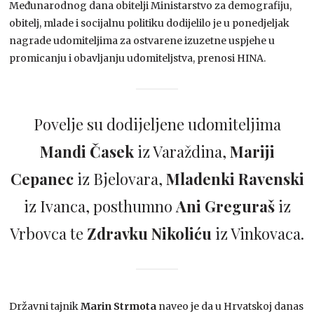
Međunarodnog dana obitelji Ministarstvo za demografiju,
obitelj, mlade i socijalnu politiku dodijelilo je u ponedjeljak
nagrade udomiteljima za ostvarene izuzetne uspjehe u
promicanju i obavljanju udomiteljstva, prenosi HINA.
Povelje su dodijeljene udomiteljima
Mandi Časek
iz Varaždina,
Mariji
Cepanec
iz Bjelovara,
Mladenki Ravenski
iz Ivanca, posthumno
Ani Greguraš
iz
Vrbovca te
Zdravku Nikoliću
iz Vinkovaca.
Državni tajnik
Marin Strmota
naveo je da u Hrvatskoj danas