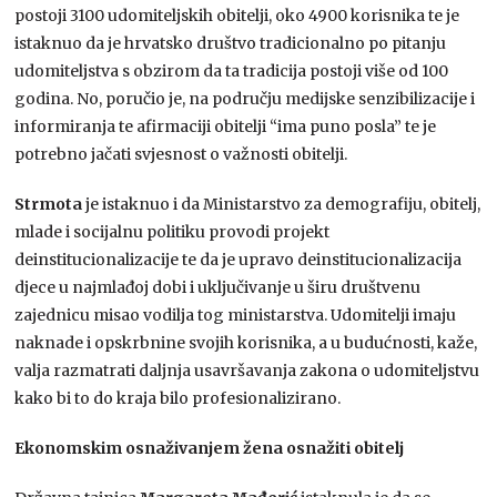
postoji 3100 udomiteljskih obitelji, oko 4900 korisnika te je
istaknuo da je hrvatsko društvo tradicionalno po pitanju
udomiteljstva s obzirom da ta tradicija postoji više od 100
godina. No, poručio je, na području medijske senzibilizacije i
informiranja te afirmaciji obitelji “ima puno posla” te je
potrebno jačati svjesnost o važnosti obitelji.
Strmota
je istaknuo i da Ministarstvo za demografiju, obitelj,
mlade i socijalnu politiku provodi projekt
deinstitucionalizacije te da je upravo deinstitucionalizacija
djece u najmlađoj dobi i uključivanje u širu društvenu
zajednicu misao vodilja tog ministarstva. Udomitelji imaju
naknade i opskrbnine svojih korisnika, a u budućnosti, kaže,
valja razmatrati daljnja usavršavanja zakona o udomiteljstvu
kako bi to do kraja bilo profesionalizirano.
Ekonomskim osnaživanjem žena osnažiti obitelj