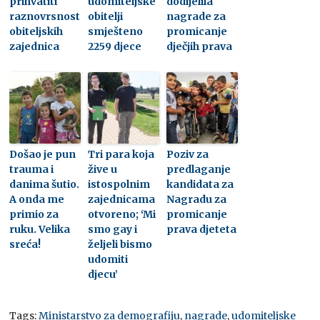
prihvatiti
udomiteljske
dodijelila
raznovrsnost
obitelji
nagrade za
obiteljskih
smješteno
promicanje
zajednica
2259 djece
dječjih prava
Došao je pun
Tri para koja
Poziv za
trauma i
žive u
predlaganje
danima šutio.
istospolnim
kandidata za
A onda me
zajednicama
Nagradu za
primio za
otvoreno; ‘Mi
promicanje
ruku. Velika
smo gay i
prava djeteta
sreća!
željeli bismo
udomiti
djecu’
Tags:
Ministarstvo za demografiju
,
nagrade
,
udomiteljske