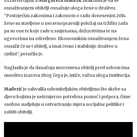
Državna tajnica
Margareta Mađerić
istaknula je da se
osnaživanjem obitelji osnažuje uloga žene u društvu.
“Postojećim zakonima i zakonom o radu donesenim 2014.
žene su stavljene u neravnopravniji položaj na tržištu rada
pa su one te koje rade u smjenama, dežurstvima te na
ugovorima na određeno. Ekonomskim osnaživanjem žena
osnažit će se i obitelj, a imat ćemo i stabilnije društvo u
cjelini”, poručila je.
Naglasila je da današnja suvremena obitelj pred sobom ima
mnoštvo izazova zbog čega je, ističe, važna uloga institucija.
Mađerić
je zahvalila udomiteljskim obiteljima što skrbe za
djecu kojima je neizmjerno potrebna pomoć i potpora, čime
osobno sudjeluju u ostvarivanju mjera socijalne politike i
zaštiti obitelji.