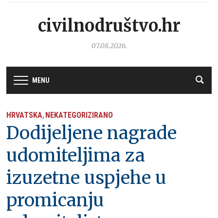
civilnodruštvo.hr
07.08.2026.
MENU
HRVATSKA
NEKATEGORIZIRANO
,
Dodijeljene nagrade
udomiteljima za
izuzetne uspjehe u
promicanju