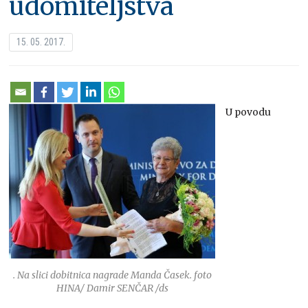
udomiteljstva
15. 05. 2017.
U povodu
. Na slici dobitnica nagrade Manda Časek. foto
HINA/ Damir SENČAR /ds