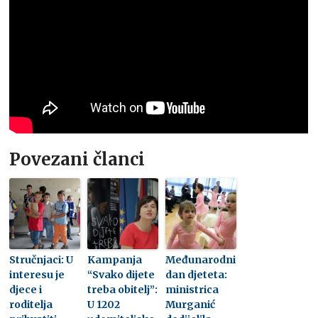
Povezani članci
Stručnjaci: U
Kampanja
Međunarodni
interesu je
“Svako dijete
dan djeteta:
djece i
treba obitelj”:
ministrica
roditelja
U 1202
Murganić