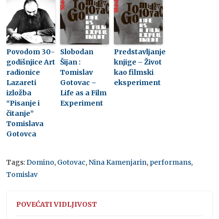
Povodom 30-
Slobodan
Predstavljanje
godišnjice Art
Šijan :
knjige – Život
radionice
Tomislav
kao filmski
Lazareti
Gotovac –
eksperiment
izložba
Life as a Film
“Pisanje i
Experiment
čitanje”
Tomislava
Gotovca
Tags:
Domino
,
Gotovac
,
Nina Kamenjarin
,
performans
,
Tomislav
POVEĆATI VIDLJIVOST