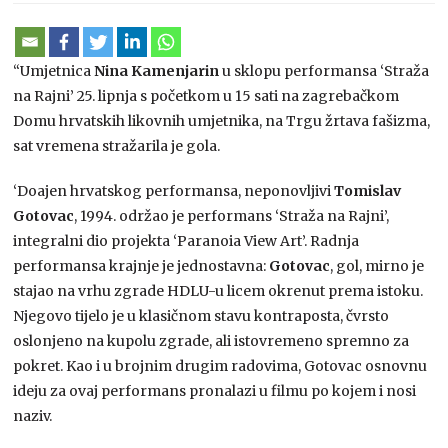
“Umjetnica
Nina Kamenjarin
u sklopu performansa ‘Straža
na Rajni’ 25. lipnja s početkom u 15 sati na zagrebačkom
Domu hrvatskih likovnih umjetnika, na Trgu žrtava fašizma,
sat vremena stražarila je gola.
‘Doajen hrvatskog performansa, neponovljivi
Tomislav
Gotovac
, 1994. održao je performans ‘Straža na Rajni’,
integralni dio projekta ‘Paranoia View Art’. Radnja
performansa krajnje je jednostavna:
Gotovac
, gol, mirno je
stajao na vrhu zgrade HDLU-u licem okrenut prema istoku.
Njegovo tijelo je u klasičnom stavu kontraposta, čvrsto
oslonjeno na kupolu zgrade, ali istovremeno spremno za
pokret. Kao i u brojnim drugim radovima, Gotovac osnovnu
ideju za ovaj performans pronalazi u filmu po kojem i nosi
naziv.