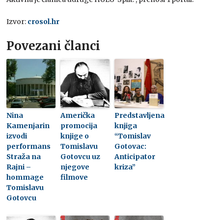
Izvor:
crosol.hr
Povezani članci
Nina
Američka
Predstavljena
Kamenjarin
promocija
knjiga
izvodi
knjige o
“Tomislav
performans
Tomislavu
Gotovac:
Straža na
Gotovcu uz
Anticipator
Rajni –
njegove
kriza”
hommage
filmove
Tomislavu
Gotovcu