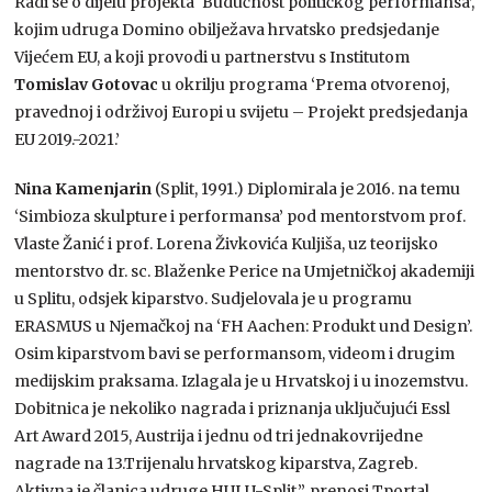
Radi se o dijelu projekta ‘Budućnost političkog performansa’,
kojim udruga Domino obilježava hrvatsko predsjedanje
Vijećem EU, a koji provodi u partnerstvu s Institutom
Tomislav
Gotovac
u okrilju programa ‘Prema otvorenoj,
pravednoj i održivoj Europi u svijetu – Projekt predsjedanja
EU 2019.-2021.’
Nina Kamenjarin
(Split, 1991.) Diplomirala je 2016. na temu
‘Simbioza skulpture i performansa’ pod mentorstvom prof.
Vlaste Žanić i prof. Lorena Živkovića Kuljiša, uz teorijsko
mentorstvo dr. sc. Blaženke Perice na Umjetničkoj akademiji
u Splitu, odsjek kiparstvo. Sudjelovala je u programu
ERASMUS u Njemačkoj na ‘FH Aachen: Produkt und Design’.
Osim kiparstvom bavi se performansom, videom i drugim
medijskim praksama. Izlagala je u Hrvatskoj i u inozemstvu.
Dobitnica je nekoliko nagrada i priznanja uključujući Essl
Art Award 2015, Austrija i jednu od tri jednakovrijedne
nagrade na 13.Trijenalu hrvatskog kiparstva, Zagreb.
Aktivna je članica udruge HULU-Split.”, prenosi Tportal.