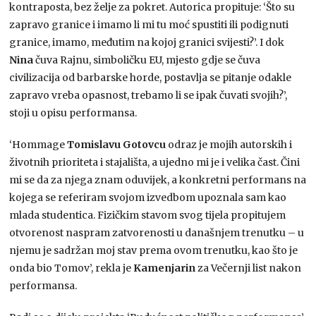
kontraposta, bez želje za pokret. Autorica propituje: ‘Što su
zapravo granice i imamo li mi tu moć spustiti ili podignuti
granice, imamo, međutim na kojoj granici svijesti?’. I dok
Nina
čuva Rajnu, simboličku EU, mjesto gdje se čuva
civilizacija od barbarske horde, postavlja se pitanje odakle
zapravo vreba opasnost, trebamo li se ipak čuvati svojih?’,
stoji u opisu performansa.
‘Hommage
Tomislavu
Gotovcu
odraz je mojih autorskih i
životnih prioriteta i stajališta, a ujedno mi je i velika čast. Čini
mi se da za njega znam oduvijek, a konkretni performans na
kojega se referiram svojom izvedbom upoznala sam kao
mlada studentica. Fizičkim stavom svog tijela propitujem
otvorenost naspram zatvorenosti u današnjem trenutku – u
njemu je sadržan moj stav prema ovom trenutku, kao što je
onda bio Tomov’, rekla je
Kamenjarin
za Večernji list nakon
performansa.