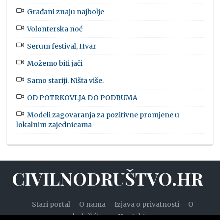
Građani znaju najbolje
Volonterska noć
Serum festival, Hvar
Možemo biti jači
Samo stariji. Ništa više.
OD POTRKOVLJA DO PODRUMA
Modeli zagovaranja za pozitivne promjene u
lokalnim zajednicama
CIVILNODRUŠTVO.HR
Stari portal
O nama
Izjava o privatnosti
O
kolačićima
Kontakt