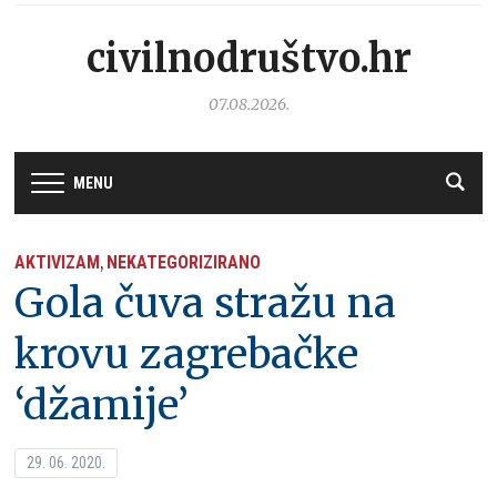
civilnodruštvo.hr
07.08.2026.
MENU
AKTIVIZAM
NEKATEGORIZIRANO
,
Gola čuva stražu na
krovu zagrebačke
‘džamije’
29. 06. 2020.