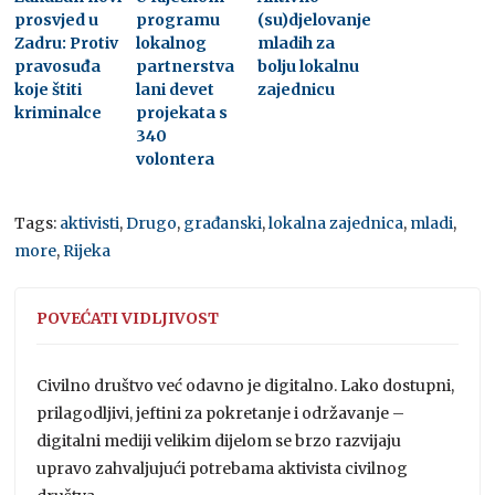
prosvjed u
programu
(su)djelovanje
Zadru: Protiv
lokalnog
mladih za
pravosuđa
partnerstva
bolju lokalnu
koje štiti
lani devet
zajednicu
kriminalce
projekata s
340
volontera
Tags:
aktivisti
,
Drugo
,
građanski
,
lokalna zajednica
,
mladi
,
more
,
Rijeka
POVEĆATI VIDLJIVOST
Civilno društvo već odavno je digitalno. Lako dostupni,
prilagodljivi, jeftini za pokretanje i održavanje –
digitalni mediji velikim dijelom se brzo razvijaju
upravo zahvaljujući potrebama aktivista civilnog