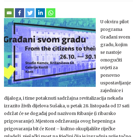
U okviru pilot
programa
Građani svom
gradu, kojim
se nastoje
omogućiti
uvjeti za
ponovno
uspostavljanje
zajednice i
dijaloga, i time potaknuti sadržajna revitalizacija nekada
izrazito živih dijelova Sušaka, u petak 28. listopada od 17 sati
održat će se događaj pod nazivom Ribanje (i ribarsko
prigovaranje). Mjestom održavanja ovog hepeninga
prigovaranja bit će Kont – kultno okupljalište riječke
mladeži, pješački most na Rječini čija je izgradnja prije točno