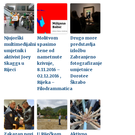
Njujorški
Molitvom
Drugo more
multimedijalni
spasimo
predstavlja
umjetnik i
žene od
izložbu
aktivist Joey
nametnute
Zabranjeno
Skaggs u
krivnje,
fotografiranje
Rijeci
8.11.2016 –
umjetnice
02.12.2016 ,
Dorotee
Rijeka –
Škrabo
Filodrammatica
Zakazan novi
U Riječkom
Aktivno