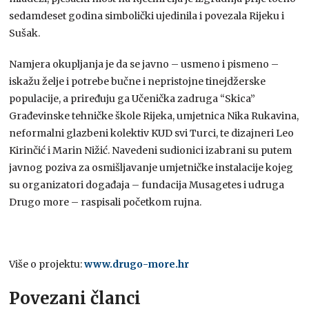
sedamdeset godina simbolički ujedinila i povezala Rijeku i
Sušak.
Namjera okupljanja je da se javno – usmeno i pismeno –
iskažu želje i potrebe bučne i nepristojne tinejdžerske
populacije, a priređuju ga Učenička zadruga “Skica”
Građevinske tehničke škole Rijeka, umjetnica Nika Rukavina,
neformalni glazbeni kolektiv KUD svi Turci, te dizajneri Leo
Kirinčić i Marin Nižić. Navedeni sudionici izabrani su putem
javnog poziva za osmišljavanje umjetničke instalacije kojeg
su organizatori događaja – fundacija Musagetes i udruga
Drugo more – raspisali početkom rujna.
Više o projektu:
www.drugo-more.hr
Povezani članci