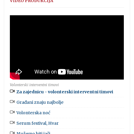
VIDEO PRODUKCIJA
Volonterski interventni timovi
Za zajednicu - volonterski interventni timovi
Građani znaju najbolje
Volonterska noć
Serum festival, Hvar
Možemo biti jači