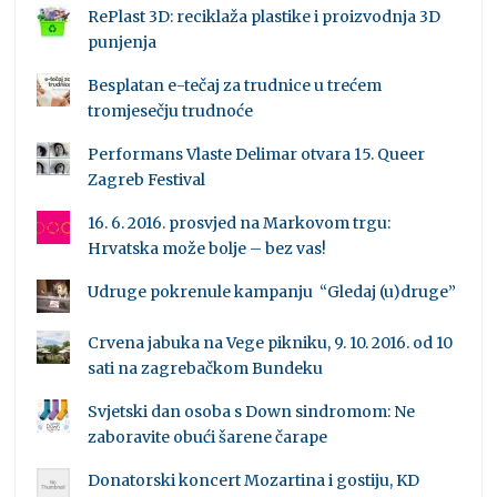
RePlast 3D: reciklaža plastike i proizvodnja 3D
punjenja
Besplatan e-tečaj za trudnice u trećem
tromjesečju trudnoće
Performans Vlaste Delimar otvara 15. Queer
Zagreb Festival
16. 6. 2016. prosvjed na Markovom trgu:
Hrvatska može bolje – bez vas!
Udruge pokrenule kampanju “Gledaj (u)druge”
Crvena jabuka na Vege pikniku, 9. 10. 2016. od 10
sati na zagrebačkom Bundeku
Svjetski dan osoba s Down sindromom: Ne
zaboravite obući šarene čarape
Donatorski koncert Mozartina i gostiju, KD