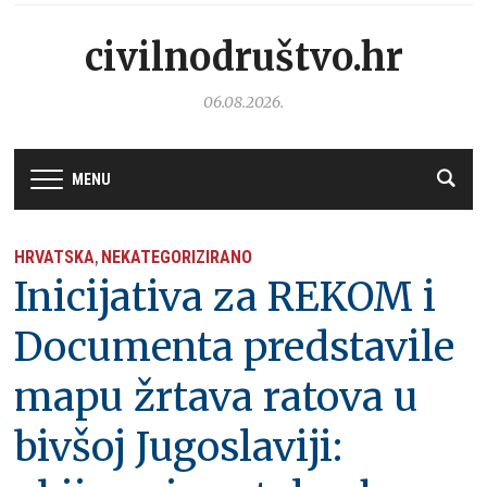
civilnodruštvo.hr
06.08.2026.
MENU
HRVATSKA
NEKATEGORIZIRANO
,
Inicijativa za REKOM i
Documenta predstavile
mapu žrtava ratova u
bivšoj Jugoslaviji: