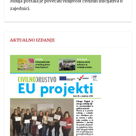
Misija portala je povećati vidljivost civilnih inicijativa u
zajednici.
AKTUALNO IZDANJE