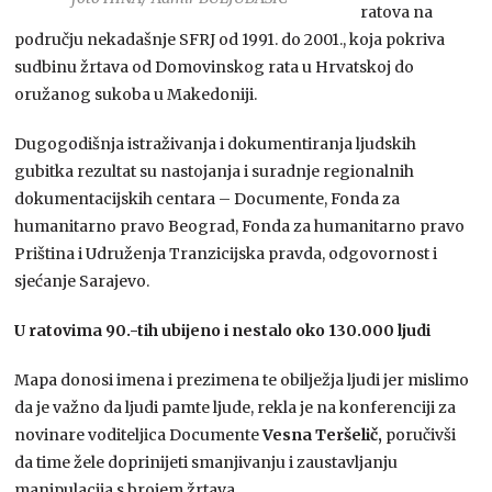
ratova na
području nekadašnje SFRJ od 1991. do 2001., koja pokriva
sudbinu žrtava od Domovinskog rata u Hrvatskoj do
oružanog sukoba u Makedoniji.
Dugogodišnja istraživanja i dokumentiranja ljudskih
gubitka rezultat su nastojanja i suradnje regionalnih
dokumentacijskih centara – Documente, Fonda za
humanitarno pravo Beograd, Fonda za humanitarno pravo
Priština i Udruženja Tranzicijska pravda, odgovornost i
sjećanje Sarajevo.
U ratovima 90.-tih ubijeno i nestalo oko 130.000 ljudi
Mapa donosi imena i prezimena te obilježja ljudi jer mislimo
da je važno da ljudi pamte ljude, rekla je na konferenciji za
novinare voditeljica Documente
Vesna Teršelič,
poručivši
da time žele doprinijeti smanjivanju i zaustavljanju
manipulacija s brojem žrtava.