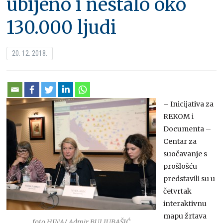
ubijeno i nestalo oko
130.000 ljudi
20. 12. 2018.
– Inicijativa za
REKOM i
Documenta –
Centar za
suočavanje s
prošlošću
predstavili su u
četvrtak
interaktivnu
mapu žrtava
foto HINA/ Admir BULJUBAŠIĆ