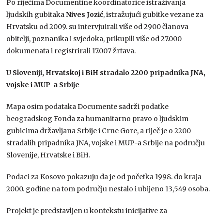
Po riječima Documentine koordinatorice istraživanja
ljudskih gubitaka
Nives Jozić
, istražujući gubitke vezane za
Hrvatsku od 2009. su intervjuirali više od 2900 članova
obitelji, poznanika i svjedoka, prikupili više od 27.000
dokumenata i registrirali 17.007 žrtava.
U Sloveniji, Hrvatskoj i BiH stradalo 2200 pripadnika JNA,
vojske i MUP-a Srbije
Mapa osim podataka Documente sadrži podatke
beogradskog Fonda za humanitarno pravo o ljudskim
gubicima državljana Srbije i Crne Gore, a riječ je o 2200
stradalih pripadnika JNA, vojske i MUP-a Srbije na području
Slovenije, Hrvatske i BiH.
Podaci za Kosovo pokazuju da je od početka 1998. do kraja
2000. godine na tom području nestalo i ubijeno 13,549 osoba.
Projekt je predstavljen u kontekstu inicijative za