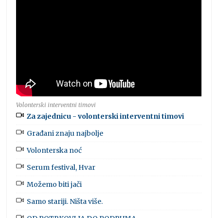
Volonterski interventni timovi
Za zajednicu - volonterski interventni timovi
Građani znaju najbolje
Volonterska noć
Serum festival, Hvar
Možemo biti jači
Samo stariji. Ništa više.