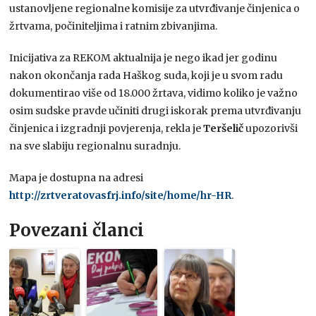
ustanovljene regionalne komisije za utvrđivanje činjenica o
žrtvama, počiniteljima i ratnim zbivanjima.
Inicijativa za REKOM aktualnija je nego ikad jer godinu
nakon okončanja rada Haškog suda, koji je u svom radu
dokumentirao više od 18.000 žrtava, vidimo koliko je važno
osim sudske pravde učiniti drugi iskorak prema utvrđivanju
činjenica i izgradnji povjerenja, rekla je
Teršelič
upozorivši
na sve slabiju regionalnu suradnju.
Mapa je dostupna na adresi
http://zrtveratovasfrj.info/site/home/hr-HR
.
Povezani članci