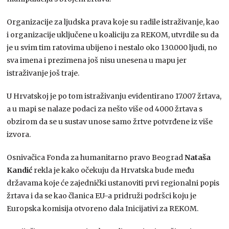
Organizacije za ljudska prava koje su radile istraživanje, kao
i organizacije uključene u koaliciju za REKOM, utvrdile su da
je u svim tim ratovima ubijeno i nestalo oko 130.000 ljudi, no
sva imena i prezimena još nisu unesena u mapu jer
istraživanje još traje.
U Hrvatskoj je po tom istraživanju evidentirano 17.007 žrtava,
a u mapi se nalaze podaci za nešto više od 4000 žrtava s
obzirom da se u sustav unose samo žrtve potvrđene iz više
izvora.
Osnivačica Fonda za humanitarno pravo Beograd
Nataša
Kandić
rekla je kako očekuju da Hrvatska bude među
državama koje će zajednički ustanoviti prvi regionalni popis
žrtava i da se kao članica EU-a pridruži podršci koju je
Europska komisija otvoreno dala Inicijativi za REKOM.