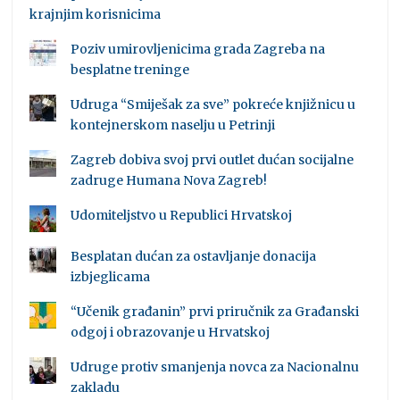
krajnjim korisnicima
Poziv umirovljenicima grada Zagreba na
besplatne treninge
Udruga “Smiješak za sve” pokreće knjižnicu u
kontejnerskom naselju u Petrinji
Zagreb dobiva svoj prvi outlet dućan socijalne
zadruge Humana Nova Zagreb!
Udomiteljstvo u Republici Hrvatskoj
Besplatan dućan za ostavljanje donacija
izbjeglicama
“Učenik građanin” prvi priručnik za Građanski
odgoj i obrazovanje u Hrvatskoj
Udruge protiv smanjenja novca za Nacionalnu
zakladu