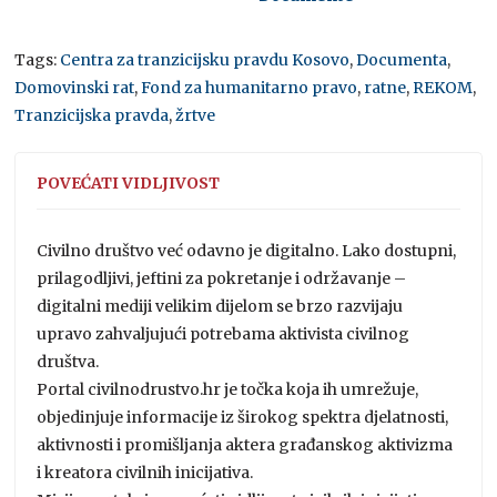
Tags:
Centra za tranzicijsku pravdu Kosovo
,
Documenta
,
Domovinski rat
,
Fond za humanitarno pravo
,
ratne
,
REKOM
,
Tranzicijska pravda
,
žrtve
POVEĆATI VIDLJIVOST
Civilno društvo već odavno je digitalno. Lako dostupni,
prilagodljivi, jeftini za pokretanje i održavanje –
digitalni mediji velikim dijelom se brzo razvijaju
upravo zahvaljujući potrebama aktivista civilnog
društva.
Portal civilnodrustvo.hr je točka koja ih umrežuje,
objedinjuje informacije iz širokog spektra djelatnosti,
aktivnosti i promišljanja aktera građanskog aktivizma
i kreatora civilnih inicijativa.