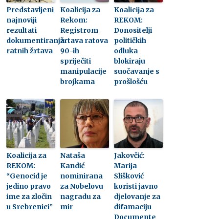
Predstavljeni
Koalicija za
Koalicija za
najnoviji
Rekom:
REKOM:
rezultati
Registrom
Donositelji
dokumentiranja
žrtava ratova
političkih
ratnih žrtava
90-ih
odluka
spriječiti
blokiraju
manipulacije
suočavanje s
brojkama
prošlošću
Koalicija za
Nataša
Jakovčić:
REKOM:
Kandić
Marija
“Genocid je
nominirana
Slišković
jedino pravo
za Nobelovu
koristi javno
ime za zločin
nagradu za
djelovanje za
u Srebrenici”
mir
difamaciju
Documente