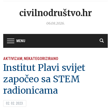
civilnodruštvo.hr
06.08.2026.
MENU
AKTIVIZAM
NEKATEGORIZIRANO
,
Institut Plavi svijet
započeo sa STEM
radionicama
02. 02. 2023.