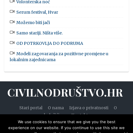
Volonterska noć
Serum festival, Hvar
Možemo biti jači
Samo stariji. Ništa više.
OD POTRKOVLJA DO PODRUMA
Modeli zagovaranja za pozitivne promjene u
lokalnim zajednicama
CIVILNODRUŠTVO.HR
Stari portal
O nama
Izjava o privatnosti
O
kolačićima
Kontakt
We use cookies to ensure that we give you the best
experience on our website. If you continue to use this site we