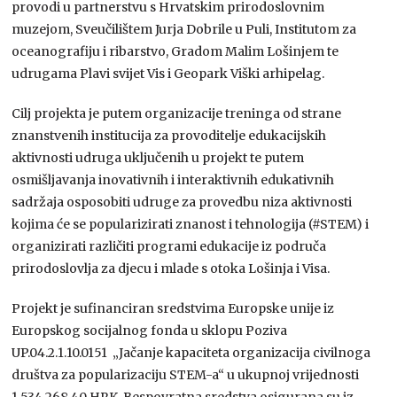
provodi u partnerstvu s Hrvatskim prirodoslovnim
muzejom, Sveučilištem Jurja Dobrile u Puli, Institutom za
oceanografiju i ribarstvo, Gradom Malim Lošinjem te
udrugama Plavi svijet Vis i Geopark Viški arhipelag.
Cilj projekta je putem organizacije treninga od strane
znanstvenih institucija za provoditelje edukacijskih
aktivnosti udruga uključenih u projekt te putem
osmišljavanja inovativnih i interaktivnih edukativnih
sadržaja osposobiti udruge za provedbu niza aktivnosti
kojima će se popularizirati znanost i tehnologija (#STEM) i
organizirati različiti programi edukacije iz područa
prirodoslovlja za djecu i mlade s otoka Lošinja i Visa.
Projekt je sufinanciran sredstvima Europske unije iz
Europskog socijalnog fonda u sklopu Poziva
UP.04.2.1.10.0151 „Jačanje kapaciteta organizacija civilnoga
društva za popularizaciju STEM-a“ u ukupnoj vrijednosti
1.534.268,40 HRK. Bespovratna sredstva osigurana su iz