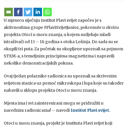
U mjesecu siječnju Institut Plavi svijet započeo je s
aktivnostima grupe #PlaviSvijetJunior, pokrenute u okviru
projekta Otoci u moru znanja, u kojem sudjeluju mladi
istraživači od 13 – 18 godina s otoka Lošinja. Do sada su se
okupili tri puta. Za početak su okupljene upoznali sa pojmom
STEM-a, s temeljnim principima magnetizma i napravili
nekoliko demonstracijskih pokusa.
Ovaj tjedan polaznike radionica su upoznali sa skrivenim
svijetom stanica uz pomoć mikroskopa i lupa koje su također
nabavili u sklopu projekta Otoci u moru znanja.
Mjesta ima i svi zainteresirani mogu se pridružiti u
narednim radionicama! – navodi
Institut Plavi svijet.
Otoci u moru znanja, projekt je Instituta Plavi svijet koji