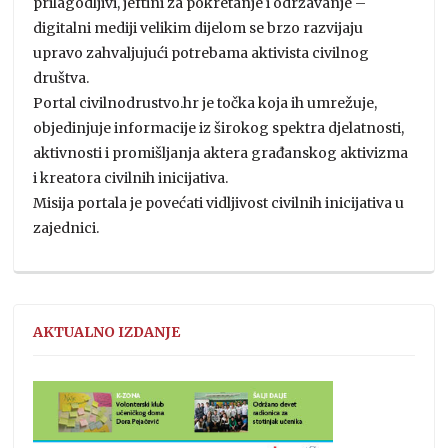
prilagodljivi, jeftini za pokretanje i održavanje –
digitalni mediji velikim dijelom se brzo razvijaju
upravo zahvaljujući potrebama aktivista civilnog
društva.
Portal civilnodrustvo.hr je točka koja ih umrežuje,
objedinjuje informacije iz širokog spektra djelatnosti,
aktivnosti i promišljanja aktera građanskog aktivizma
i kreatora civilnih inicijativa.
Misija portala je povećati vidljivost civilnih inicijativa u
zajednici.
AKTUALNO IZDANJE