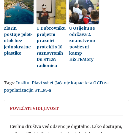
Zlarin
U Dubrovniku
U Osijeku se
postaje pilot-
proljetni
održava 2.
otok bez
praznici
znanstveno-
jednokratne
protekli s 10
povijesni
plastike
raznovrsnih
kamp
Du STEM
HiSTEMory
radionica
Tags:
Institut Plavi svijet
,
Jačanje kapaciteta OCD za
popularizaciju STEM-a
POVEĆATI VIDLJIVOST
Civilno društvo već odavno je digitalno. Lako dostupni,