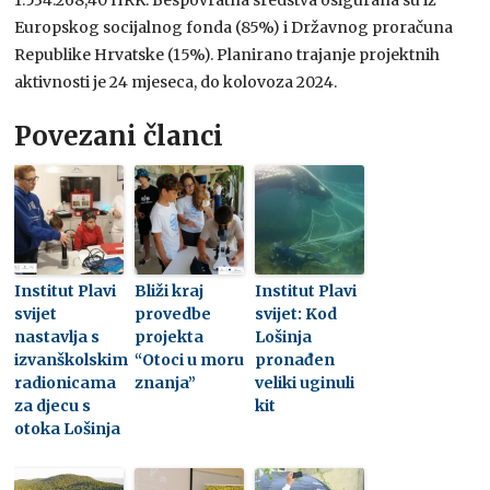
Europskog socijalnog fonda (85%) i Državnog proračuna
Republike Hrvatske (15%). Planirano trajanje projektnih
aktivnosti je 24 mjeseca, do kolovoza 2024.
Povezani članci
Institut Plavi
Bliži kraj
Institut Plavi
svijet
provedbe
svijet: Kod
nastavlja s
projekta
Lošinja
izvanškolskim
“Otoci u moru
pronađen
radionicama
znanja”
veliki uginuli
za djecu s
kit
otoka Lošinja