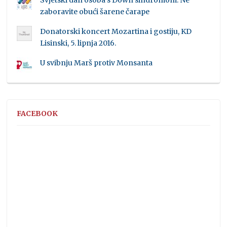
Svjetski dan osoba s Down sindromom: Ne
zaboravite obući šarene čarape
Donatorski koncert Mozartina i gostiju, KD
Lisinski, 5. lipnja 2016.
U svibnju Marš protiv Monsanta
FACEBOOK