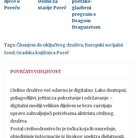
djece u
Domu za
poetsko-
Poreču
starije Poreč
glazbeni
program s
Dragom
Draguzetom
Tags:
Čitanjem do uključivog društva
,
Europski socijalni
fond
,
Gradska knjižnica Poreč
POVEĆATI VIDLJIVOST
Civilno društvo već odavno je digitalno. Lako dostupni,
prilagodljivi, jeftini za pokretanje i održavanje –
digitalni mediji velikim dijelom se brzo razvijaju
upravo zahvaljujući potrebama aktivista civilnog
društva.
Portal civilnodrustvo.hr je točka koja ih umrežuje,
objedinjuje informacije iz širokog spektra djelatnosti,