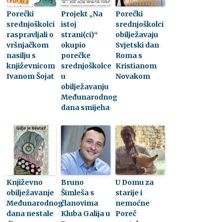
Porečki
Projekt „Na
Porečki
srednjoškolci
istoj
srednjoškolci
raspravljali o
strani(ci)“
obilježavaju
vršnjačkom
okupio
Svjetski dan
nasilju s
porečke
Roma s
književnicom
srednjoškolce
Kristianom
Ivanom Šojat
u
Novakom
obilježavanju
Međunarodnog
dana smijeha
Književno
Bruno
U Domu za
obilježavanje
Šimleša s
starije i
Međunarodnog
članovima
nemoćne
dana nestale
Kluba Galija u
Poreč