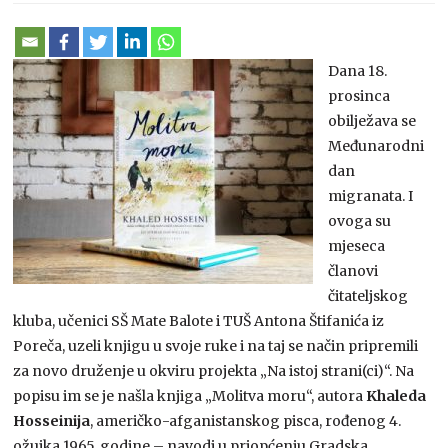
Dana 18.
prosinca
obilježava se
Međunarodni
dan
migranata. I
ovoga su
mjeseca
članovi
čitateljskog
kluba, učenici SŠ Mate Balote i TUŠ Antona Štifanića iz
Poreča, uzeli knjigu u svoje ruke i na taj se način pripremili
za novo druženje u okviru projekta „Na istoj strani(ci)“. Na
popisu im se je našla knjiga „Molitva moru“, autora
Khaleda
Hosseinija
, američko-afganistanskog pisca, rođenog 4.
ožujka 1965. godine – navodi u priopćenju Gradska