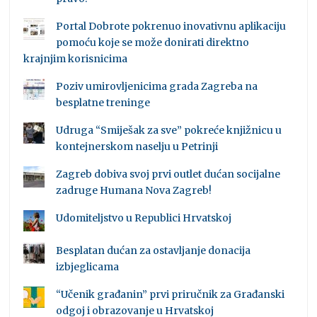
Portal Dobrote pokrenuo inovativnu aplikaciju
pomoću koje se može donirati direktno
krajnjim korisnicima
Poziv umirovljenicima grada Zagreba na
besplatne treninge
Udruga “Smiješak za sve” pokreće knjižnicu u
kontejnerskom naselju u Petrinji
Zagreb dobiva svoj prvi outlet dućan socijalne
zadruge Humana Nova Zagreb!
Udomiteljstvo u Republici Hrvatskoj
Besplatan dućan za ostavljanje donacija
izbjeglicama
“Učenik građanin” prvi priručnik za Građanski
odgoj i obrazovanje u Hrvatskoj