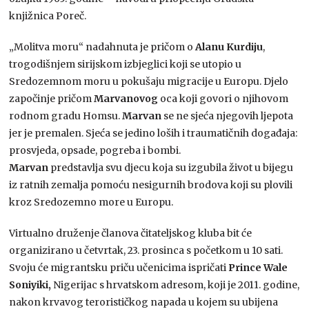
knjižnica Poreč.
„Molitva moru“ nadahnuta je pričom o
Alanu Kurdiju
,
trogodišnjem sirijskom izbjeglici koji se utopio u
Sredozemnom moru u pokušaju migracije u Europu. Djelo
započinje pričom
Marvanovog
oca koji govori o njihovom
rodnom gradu Homsu.
Marvan
se ne sjeća njegovih ljepota
jer je premalen. Sjeća se jedino loših i traumatičnih događaja:
prosvjeda, opsade, pogreba i bombi.
Marvan
predstavlja svu djecu koja su izgubila život u bijegu
iz ratnih zemalja pomoću nesigurnih brodova koji su plovili
kroz Sredozemno more u Europu.
Virtualno druženje članova čitateljskog kluba bit će
organizirano u četvrtak, 23. prosinca s početkom u 10 sati.
Svoju će migrantsku priču učenicima ispričati
Prince Wale
Soniyiki,
Nigerijac s hrvatskom adresom, koji je 2011. godine,
nakon krvavog terorističkog napada u kojem su ubijena