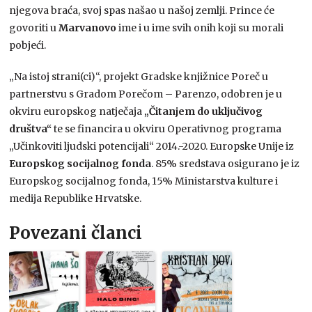
njegova braća, svoj spas našao u našoj zemlji. Prince će
govoriti u
Marvanovo
ime i u ime svih onih koji su morali
pobjeći.
„Na istoj strani(ci)“, projekt Gradske knjižnice Poreč u
partnerstvu s Gradom Porečom – Parenzo, odobren je u
okviru europskog natječaja
„Čitanjem do uključivog
društva“
te se financira u okviru Operativnog programa
„Učinkoviti ljudski potencijali“ 2014.-2020. Europske Unije iz
Europskog socijalnog fonda
. 85% sredstava osigurano je iz
Europskog socijalnog fonda, 15% Ministarstva kulture i
medija Republike Hrvatske.
Povezani članci