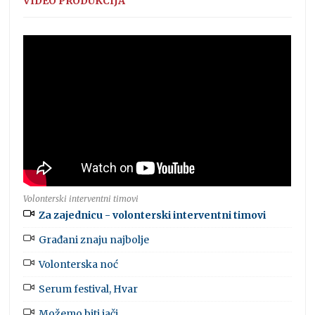
VIDEO PRODUKCIJA
Volonterski interventni timovi
Za zajednicu - volonterski interventni timovi
Građani znaju najbolje
Volonterska noć
Serum festival, Hvar
Možemo biti jači