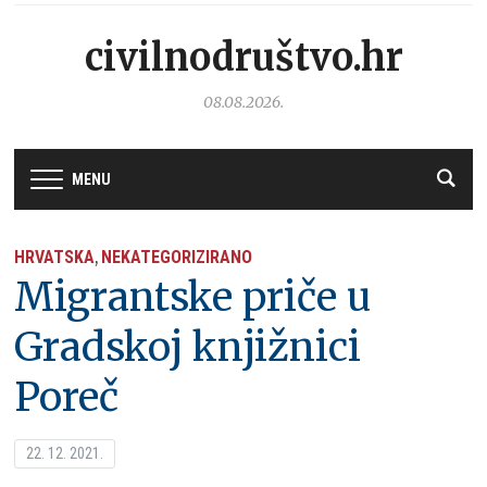
civilnodruštvo.hr
08.08.2026.
MENU
HRVATSKA
NEKATEGORIZIRANO
,
Migrantske priče u
Gradskoj knjižnici
Poreč
22. 12. 2021.