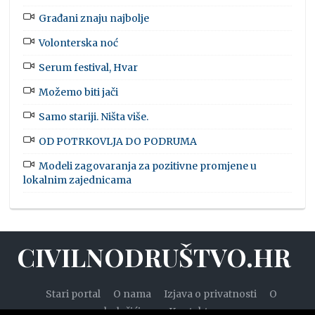
Građani znaju najbolje
Volonterska noć
Serum festival, Hvar
Možemo biti jači
Samo stariji. Ništa više.
OD POTRKOVLJA DO PODRUMA
Modeli zagovaranja za pozitivne promjene u
lokalnim zajednicama
CIVILNODRUŠTVO.HR
Stari portal
O nama
Izjava o privatnosti
O
kolačićima
Kontakt