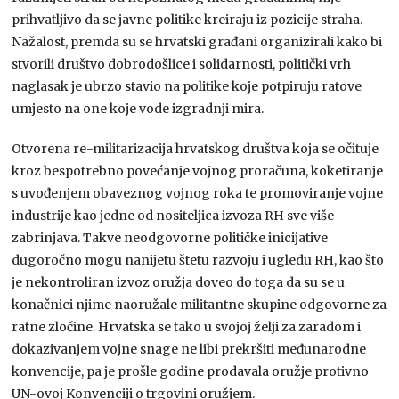
prihvatljivo da se javne politike kreiraju iz pozicije straha.
Nažalost, premda su se hrvatski građani organizirali kako bi
stvorili društvo dobrodošlice i solidarnosti, politički vrh
naglasak je ubrzo stavio na politike koje potpiruju ratove
umjesto na one koje vode izgradnji mira.
Otvorena re-militarizacija hrvatskog društva koja se očituje
kroz bespotrebno povećanje vojnog proračuna, koketiranje
s uvođenjem obaveznog vojnog roka te promoviranje vojne
industrije kao jedne od nositeljica izvoza RH sve više
zabrinjava. Takve neodgovorne političke inicijative
dugoročno mogu nanijetu štetu razvoju i ugledu RH, kao što
je nekontroliran izvoz oružja doveo do toga da su se u
konačnici njime naoružale militantne skupine odgovorne za
ratne zločine. Hrvatska se tako u svojoj želji za zaradom i
dokazivanjem vojne snage ne libi prekršiti međunarodne
konvencije, pa je prošle godine prodavala oružje protivno
UN-ovoj Konvenciji o trgovini oružjem.