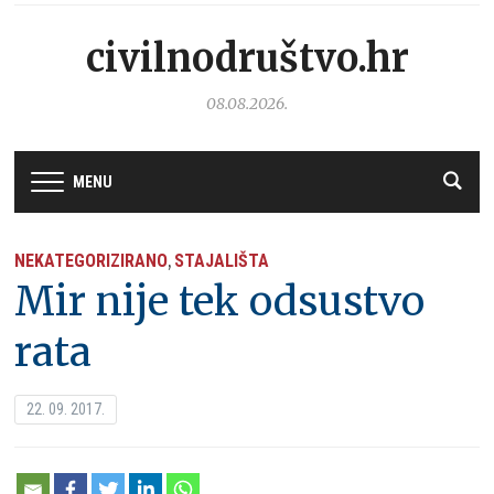
civilnodruštvo.hr
08.08.2026.
MENU
NEKATEGORIZIRANO
STAJALIŠTA
,
Mir nije tek odsustvo
rata
22. 09. 2017.