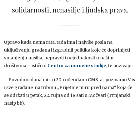
solidarnosti, nenasilje i ljudska prava.
Upravo kada nema rata, tada ima i najviše posla na
uključivanju građana i izgradnji politika koje će doprinijeti
smanjenju nasilja, nepravdi i nejednakosti u našim
društvima – ističu u
Centru za mirovne studije
, te pozivaju:
– Povodom dana mira i 20. rođendana CMS-a, pozivamo Vas
i sve građane na tribinu „Prijetnje miru pred nama“ koja će
se održati u petak, 22. rujna od 18 sati u Močvari (Trnjanski
nasip bb).