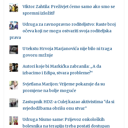
Viktor Zahtila: Preživjet ćemo samo ako smo se
spremni izložiti!
Udruga za ravnopravno roditeljstvo: Raste broj
očeva koji ne mogu ostvariti svoja roditeljska
prava
U tekstu Hrvoja Marjanovića nije bilo ni traga
govoru mržnje
Autori koje bi Markićka zabranila: „A da
izbacimo i Edipa, stvara probleme?“
Svjetlana Marijon: Vrijeme pokazuje da su
promjene na bolje moguće
Zastupnik HDZ-a Culej kazao aktivistima “da si
svjedodžbama obrišu onu stvar”
Udruga Nismo same: Prijevoz onkoloških
bolesnika na terapiju treba postati dostupan