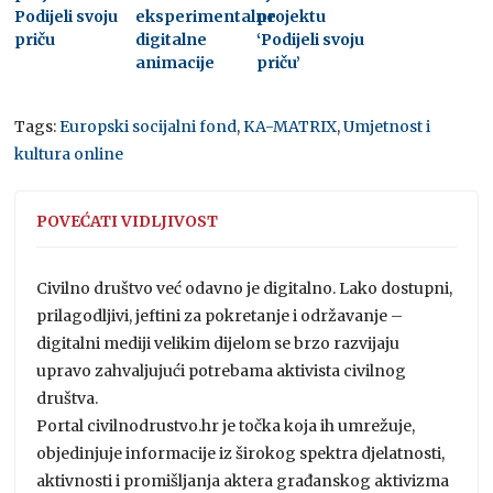
Podijeli svoju
eksperimentalne
projektu
priču
digitalne
‘Podijeli svoju
animacije
priču’
Tags:
Europski socijalni fond
,
KA-MATRIX
,
Umjetnost i
kultura online
POVEĆATI VIDLJIVOST
Civilno društvo već odavno je digitalno. Lako dostupni,
prilagodljivi, jeftini za pokretanje i održavanje –
digitalni mediji velikim dijelom se brzo razvijaju
upravo zahvaljujući potrebama aktivista civilnog
društva.
Portal civilnodrustvo.hr je točka koja ih umrežuje,
objedinjuje informacije iz širokog spektra djelatnosti,
aktivnosti i promišljanja aktera građanskog aktivizma