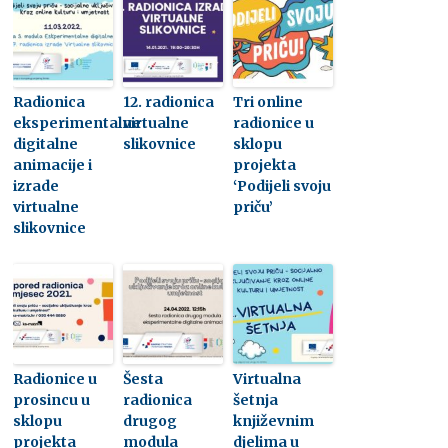
Radionica
12. radionica
Tri online
eksperimentalne
virtualne
radionice u
digitalne
slikovnice
sklopu
animacije i
projekta
izrade
‘Podijeli svoju
virtualne
priču’
slikovnice
Radionice u
Šesta
Virtualna
prosincu u
radionica
šetnja
sklopu
drugog
književnim
projekta
modula
djelima u