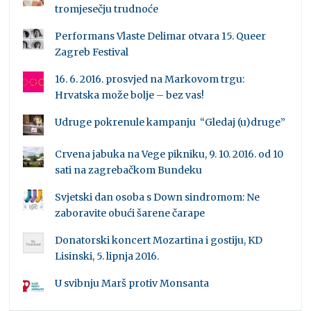
tromjesečju trudnoće
Performans Vlaste Delimar otvara 15. Queer
Zagreb Festival
16. 6. 2016. prosvjed na Markovom trgu:
Hrvatska može bolje – bez vas!
Udruge pokrenule kampanju “Gledaj (u)druge”
Crvena jabuka na Vege pikniku, 9. 10. 2016. od 10
sati na zagrebačkom Bundeku
Svjetski dan osoba s Down sindromom: Ne
zaboravite obući šarene čarape
Donatorski koncert Mozartina i gostiju, KD
Lisinski, 5. lipnja 2016.
U svibnju Marš protiv Monsanta