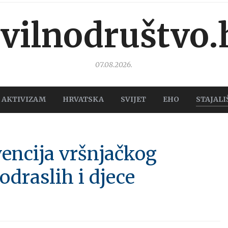
ivilnodruštvo.
07.08.2026.
AKTIVIZAM
HRVATSKA
SVIJET
EHO
STAJALI
vencija vršnjačkog
 odraslih i djece