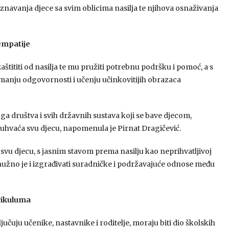
poznavanja djece sa svim oblicima nasilja te njihova osnaživanja
 empatije
 zaštititi od nasilja te mu pružiti potrebnu podršku i pomoć, a s
zimanju odgovornosti i učenju učinkovitijih obrazaca
loga društva i svih državnih sustava koji se bave djecom,
buhvaća svu djecu, napomenula je Pirnat Dragičević.
 svu djecu, s jasnim stavom prema nasilju kao neprihvatljivoj
 a nužno je i izgrađivati suradničke i podržavajuće odnose među
urikuluma
jučuju učenike, nastavnike i roditelje, moraju biti dio školskih