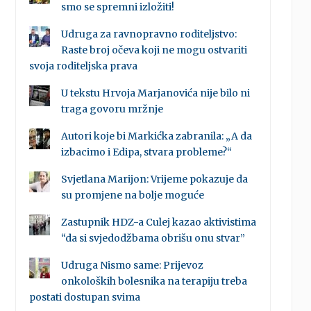
smo se spremni izložiti!
Udruga za ravnopravno roditeljstvo:
Raste broj očeva koji ne mogu ostvariti
svoja roditeljska prava
U tekstu Hrvoja Marjanovića nije bilo ni
traga govoru mržnje
Autori koje bi Markićka zabranila: „A da
izbacimo i Edipa, stvara probleme?“
Svjetlana Marijon: Vrijeme pokazuje da
su promjene na bolje moguće
Zastupnik HDZ-a Culej kazao aktivistima
“da si svjedodžbama obrišu onu stvar”
Udruga Nismo same: Prijevoz
onkoloških bolesnika na terapiju treba
postati dostupan svima