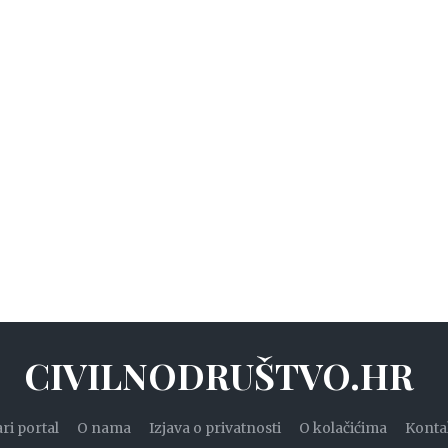
CIVILNODRUŠTVO.HR
ari portal
O nama
Izjava o privatnosti
O kolačićima
Konta