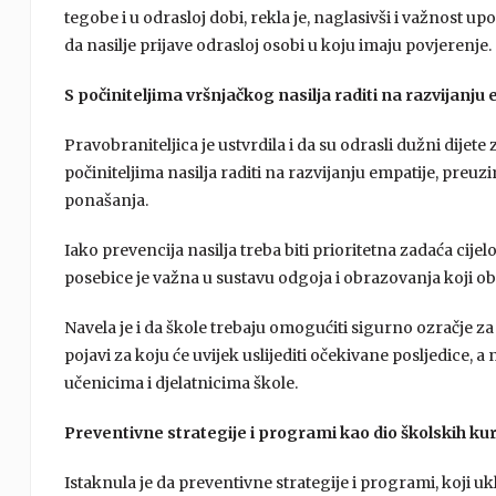
tegobe i u odrasloj dobi, rekla je, naglasivši i važnost u
da nasilje prijave odrasloj osobi u koju imaju povjerenje.
S počiniteljima vršnjačkog nasilja raditi na razvijanju
Pravobraniteljica je ustvrdila i da su odrasli dužni dijete
počiniteljima nasilja raditi na razvijanju empatije, preu
ponašanja.
Iako prevencija nasilja treba biti prioritetna zadaća cije
posebice je važna u sustavu odgoja i obrazovanja koji o
Navela je i da škole trebaju omogućiti sigurno ozračje za
pojavi za koju će uvijek uslijediti očekivane posljedice,
učenicima i djelatnicima škole.
Preventivne strategije i programi kao dio školskih k
Istaknula je da preventivne strategije i programi, koji ukl