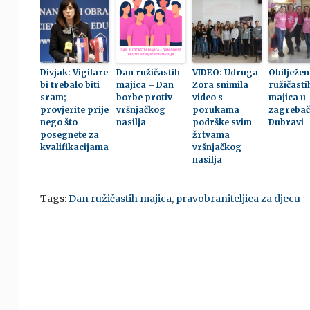
Divjak: Vigilare
Dan ružičastih
VIDEO: Udruga
Obilježe
bi trebalo biti
majica – Dan
Zora snimila
ružičasti
sram;
borbe protiv
video s
majica u
provjerite prije
vršnjačkog
porukama
zagrebač
nego što
nasilja
podrške svim
Dubravi
posegnete za
žrtvama
kvalifikacijama
vršnjačkog
nasilja
Tags:
Dan ružičastih majica
,
pravobraniteljica za djecu