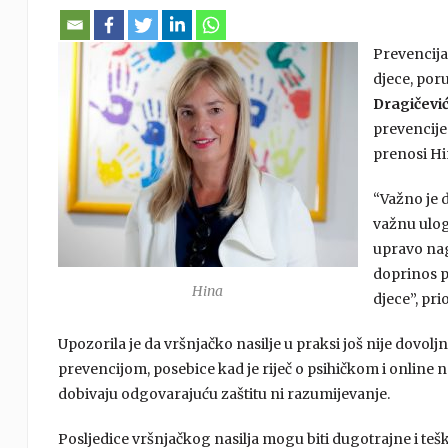
Prevencija 
djece, poru
Dragičevi
prevencije
prenosi Hi
“Važno je d
važnu ulog
upravo nagl
doprinos pr
Hina
djece”, pri
Upozorila je da vršnjačko nasilje u praksi još nije dovol
prevencijom, posebice kad je riječ o psihičkom i online na
dobivaju odgovarajuću zaštitu ni razumijevanje.
Posljedice vršnjačkog nasilja mogu biti dugotrajne i tešk