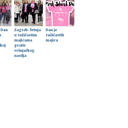
n Dan
Zagreb: Šetnja
Dan je
h
u ružičastim
ružičastih
majicama
majica
koj
protiv
vršnjačkog
nasilja