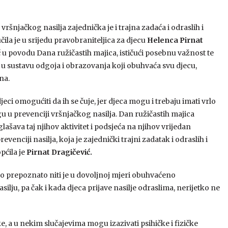
vršnjačkog nasilja zajednička je i trajna zadaća i odraslih i
čila je u srijedu pravobraniteljica za djecu
Helenca Pirnat
ć
u povodu Dana ružičastih majica, ističući posebnu važnost te
 u sustavu odgoja i obrazovanja koji obuhvaća svu djecu,
na.
jeci omogućiti da ih se čuje, jer djeca mogu i trebaju imati vrlo
u u prevenciji vršnjačkog nasilja. Dan ružičastih majica
ašava taj njihov aktivitet i podsjeća na njihov vrijedan
evenciji nasilja, koja je zajednički trajni zadatak i odraslih i
općila je
Pirnat Dragičević.
jno prepoznato niti je u dovoljnoj mjeri obuhvaćeno
silju, pa čak i kada djeca prijave nasilje odraslima, nerijetko ne
e, a u nekim slučajevima mogu izazivati psihičke i fizičke