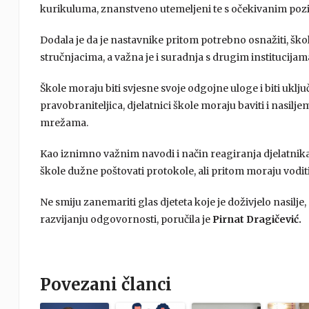
kurikuluma, znanstveno utemeljeni te s očekivanim pozi
Dodala je da je nastavnike pritom potrebno osnažiti, ško
stručnjacima, a važna je i suradnja s drugim institucijam
Škole moraju biti svjesne svoje odgojne uloge i biti uključ
pravobraniteljica, djelatnici škole moraju baviti i nasil
mrežama.
Kao iznimno važnim navodi i način reagiranja djelatnika 
škole dužne poštovati protokole, ali pritom moraju vodit
Ne smiju zanemariti glas djeteta koje je doživjelo nasilje,
razvijanju odgovornosti, poručila je
Pirnat Dragičević.
Povezani članci