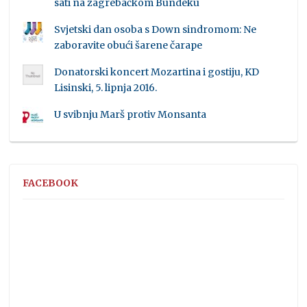
sati na zagrebačkom Bundeku
Svjetski dan osoba s Down sindromom: Ne
zaboravite obući šarene čarape
Donatorski koncert Mozartina i gostiju, KD
Lisinski, 5. lipnja 2016.
U svibnju Marš protiv Monsanta
FACEBOOK