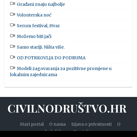
Građani znaju najbolje
Volonterska noć
Serum festival, Hvar
Možemo biti jači
Samo stariji. Ništa više.
OD POTRKOVLJA DO PODRUMA
Modeli zagovaranja za pozitivne promjene u
lokalnim zajednicama
CIVILNODRUŠTVO.HR
Stari portal
O nama
Izjava o privatnosti
O
kolačićima
Kontakt