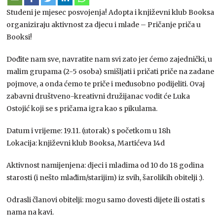
Studeni je mjesec posvojenja! Adopta i književni klub Booksa
organiziraju aktivnost za djecu i mlade – Pričanje priča u
Booksi!
Dođite nam sve, navratite nam svi zato jer ćemo zajednički, u
malim grupama (2-5 osoba) smišljati i pričati priče na zadane
pojmove, a onda ćemo te priče i međusobno podijeliti. Ovaj
zabavni društveno-kreativni družijanac vodit će Luka
Ostojić koji se s pričama igra kao s pikulama.
Datum i vrijeme: 19.11. (utorak) s početkom u 18h
Lokacija: književni klub Booksa, Martićeva 14d
Aktivnost namijenjena: djeci i mladima od 10 do 18 godina
starosti (i nešto mlađim/starijim) iz svih, šarolikih obitelji :).
Odrasli članovi obitelji: mogu samo dovesti dijete ili ostati s
nama na kavi.