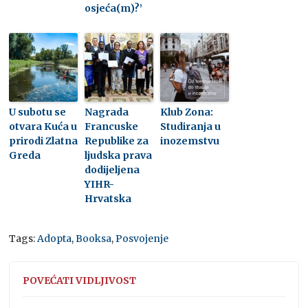
osjeća(m)?’
U subotu se
Nagrada
Klub Zona:
otvara Kuća u
Francuske
Studiranja u
prirodi Zlatna
Republike za
inozemstvu
Greda
ljudska prava
dodijeljena
YIHR-
Hrvatska
Tags:
Adopta
,
Booksa
,
Posvojenje
POVEĆATI VIDLJIVOST