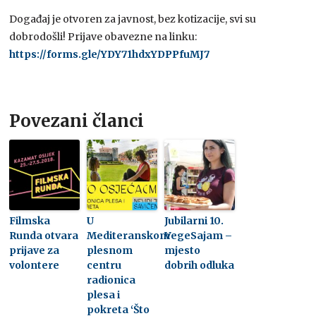
Događaj je otvoren za javnost, bez kotizacije, svi su
dobrodošli! Prijave obavezne na linku:
https://forms.gle/YDY71hdxYDPPfuMJ7
Povezani članci
Filmska
U
Jubilarni 10.
Runda otvara
Mediteranskom
VegeSajam –
prijave za
plesnom
mjesto
volontere
centru
dobrih odluka
radionica
plesa i
pokreta ‘Što