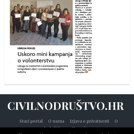
CIVILNODRUŠTVO.HR
Stari portal
O nama
Izjava o privatnosti
O
kolačićima
Kontakt