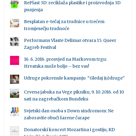
RePlast 3D: reciklaža plastike i proizvodnja 3D
punjenja
Besplatan e-tečaj za trudnice u trećem
tromjesečju trudnoće
Performans Vlaste Delimar otvara 15. Queer
Zagreb Festival
16. 6. 2016. prosvjed na Markovom trgu:
Hrvatska može bolje – bez vas!
Udruge pokrenule kampanju “Gledaj (u)druge”
Crvena jabuka na Vege pikniku, 9. 10. 2016. od 10
sati na zagrebačkom Bundeku
Svjetski dan osoba s Down sindromom: Ne
zaboravite obući šarene čarape
Donatorski koncert Mozartina i gostiju, KD