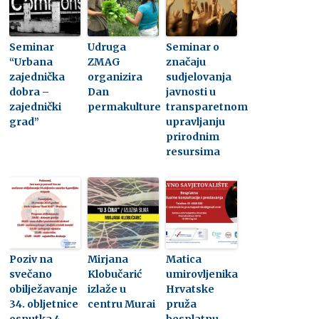
Seminar
Udruga
Seminar o
“Urbana
ZMAG
značaju
zajednička
organizira
sudjelovanja
dobra –
Dan
javnosti u
zajednički
permakulture
transparetnom
grad”
upravljanju
prirodnim
resursima
Poziv na
Mirjana
Matica
svečano
Klobučarić
umirovljenika
obilježavanje
izlaže u
Hrvatske
34. obljetnice
centru Murai
pruža
osnutka 4.
besplatnu