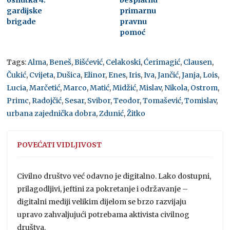
gardijske
primarnu
brigade
pravnu
pomoć
Tags:
Alma
,
Beneš
,
Bišćević
,
Celakoski
,
Ćerimagić
,
Clausen
,
Čukić
,
Cvijeta
,
Dušica
,
Elinor
,
Enes
,
Iris
,
Iva
,
Jančić
,
Janja
,
Lois
,
Lucia
,
Marčetić
,
Marco
,
Matić
,
Midžić
,
Mislav
,
Nikola
,
Ostrom
,
Primc
,
Radojčić
,
Sesar
,
Svibor
,
Teodor
,
Tomašević
,
Tomislav
,
urbana zajednička dobra
,
Zdunić
,
Žitko
POVEĆATI VIDLJIVOST
Civilno društvo već odavno je digitalno. Lako dostupni,
prilagodljivi, jeftini za pokretanje i održavanje –
digitalni mediji velikim dijelom se brzo razvijaju
upravo zahvaljujući potrebama aktivista civilnog
društva.