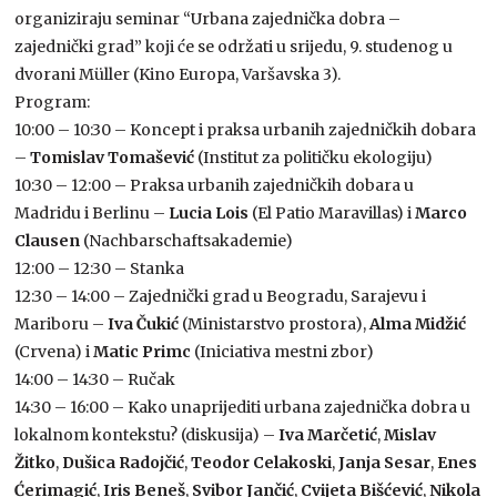
organiziraju seminar “Urbana zajednička dobra –
zajednički grad” koji će se održati u srijedu, 9. studenog u
dvorani Müller (Kino Europa, Varšavska 3).
Program:
10:00 – 10:30 – Koncept i praksa urbanih zajedničkih dobara
–
Tomislav Tomašević
(Institut za političku ekologiju)
10:30 – 12:00 – Praksa urbanih zajedničkih dobara u
Madridu i Berlinu –
Lucia Lois
(El Patio Maravillas) i
Marco
Clausen
(Nachbarschaftsakademie)
12:00 – 12:30 – Stanka
12:30 – 14:00 – Zajednički grad u Beogradu, Sarajevu i
Mariboru –
Iva Čukić
(Ministarstvo prostora),
Alma Midžić
(Crvena) i
Matic Primc
(Iniciativa mestni zbor)
14:00 – 14:30 – Ručak
14:30 – 16:00 – Kako unaprijediti urbana zajednička dobra u
lokalnom kontekstu? (diskusija) –
Iva Marčetić
,
Mislav
Žitko
,
Dušica Radojčić
,
Teodor Celakoski
,
Janja Sesar
,
Enes
Ćerimagić
,
Iris Beneš
,
Svibor Jančić
,
Cvijeta Bišćević
,
Nikola