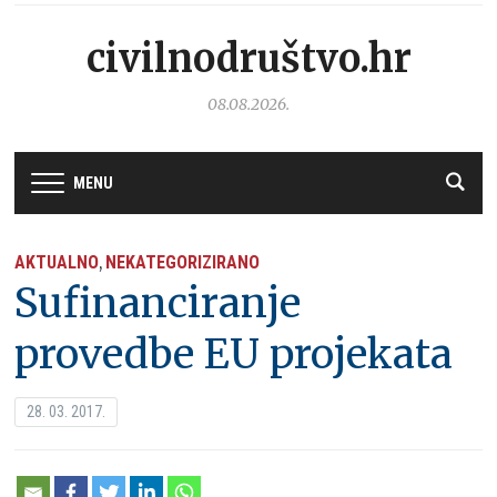
civilnodruštvo.hr
08.08.2026.
MENU
AKTUALNO
NEKATEGORIZIRANO
,
Sufinanciranje
provedbe EU projekata
28. 03. 2017.