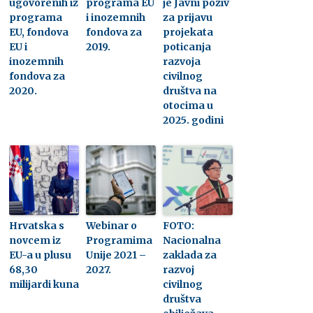
ugovorenih iz
programa EU
je Javni poziv
programa
i inozemnih
za prijavu
EU, fondova
fondova za
projekata
EU i
2019.
poticanja
inozemnih
razvoja
fondova za
civilnog
2020.
društva na
otocima u
2025. godini
Hrvatska s
Webinar o
FOTO:
novcem iz
Programima
Nacionalna
EU-a u plusu
Unije 2021 –
zaklada za
68,30
2027.
razvoj
milijardi kuna
civilnog
društva