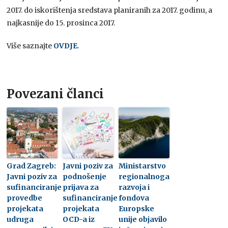
2017. do iskorištenja sredstava planiranih za 2017. godinu, a
najkasnije do 15. prosinca 2017.
Više saznajte
OVDJE
.
Povezani članci
Grad Zagreb:
Javni poziv za
Ministarstvo
Javni poziv za
podnošenje
regionalnoga
sufinanciranje
prijava za
razvoja i
provedbe
sufinanciranje
fondova
projekata
projekata
Europske
udruga
OCD-a iz
unije objavilo