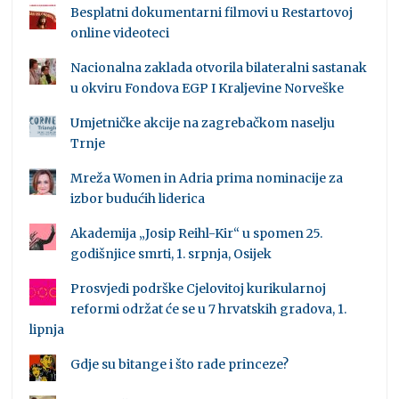
Besplatni dokumentarni filmovi u Restartovoj
online videoteci
Nacionalna zaklada otvorila bilateralni sastanak
u okviru Fondova EGP I Kraljevine Norveške
Umjetničke akcije na zagrebačkom naselju
Trnje
Mreža Women in Adria prima nominacije za
izbor budućih liderica
Akademija „Josip Reihl-Kir“ u spomen 25.
godišnjice smrti, 1. srpnja, Osijek
Prosvjedi podrške Cjelovitoj kurikularnoj
reformi održat će se u 7 hrvatskih gradova, 1.
lipnja
Gdje su bitange i što rade princeze?