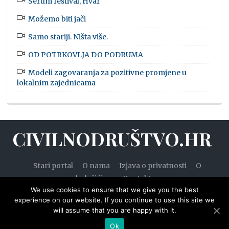
Serum festival, Hvar
Možemo biti jači
Samo stariji. Ništa više.
OD POTRKOVLJA DO PODRUMA
Modeli zagovaranja za pozitivne promjene u
lokalnim zajednicama
CIVILNODRUŠTVO.HR
Stari portal
O nama
Izjava o privatnosti
O
kolačićima
Kontakt
We use cookies to ensure that we give you the best
experience on our website. If you continue to use this site we
will assume that you are happy with it.
© 2020. — Civilnodruštvo.hr. Sva prava pridržana.
Ok