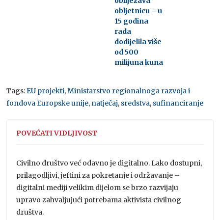
obilježava
obljetnicu – u
15 godina
rada
dodijelila više
od 500
milijuna kuna
Tags:
EU projekti
,
Ministarstvo regionalnoga razvoja i
fondova Europske unije
,
natječaj
,
sredstva
,
sufinanciranje
POVEĆATI VIDLJIVOST
Civilno društvo već odavno je digitalno. Lako dostupni,
prilagodljivi, jeftini za pokretanje i održavanje –
digitalni mediji velikim dijelom se brzo razvijaju
upravo zahvaljujući potrebama aktivista civilnog
društva.