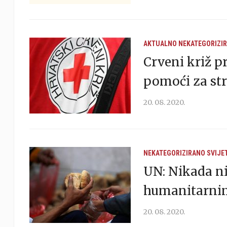
AKTUALNO
NEKATEGORIZI
Crveni križ p
pomoći za st
20. 08. 2020.
NEKATEGORIZIRANO
SVIJE
UN: Nikada nij
humanitarnim
20. 08. 2020.