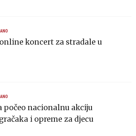
RANO
nline koncert za stradale u
RANO
a počeo nacionalnu akciju
igračaka i opreme za djecu