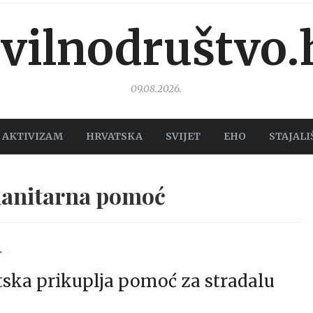
ivilnodruštvo.
09.08.2026.
AKTIVIZAM
HRVATSKA
SVIJET
EHO
STAJALI
anitarna pomoć
T
ska prikuplja pomoć za stradalu