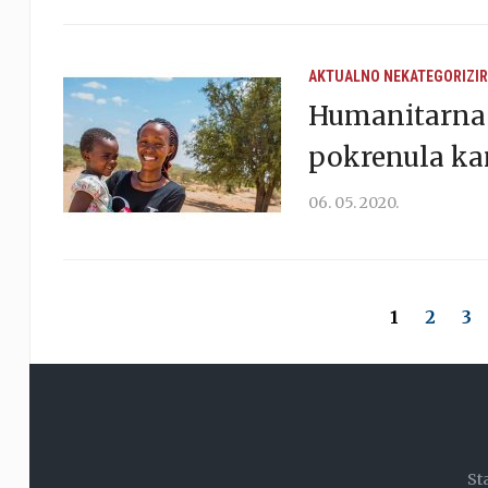
AKTUALNO
NEKATEGORIZI
Humanitarna o
pokrenula ka
06. 05. 2020.
1
2
3
St