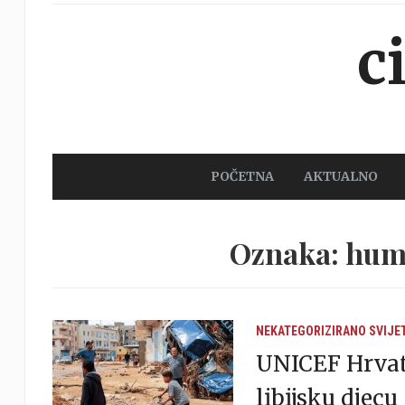
c
POČETNA
AKTUALNO
Oznaka: hum
NEKATEGORIZIRANO
SVIJE
UNICEF Hrvat
libijsku djecu