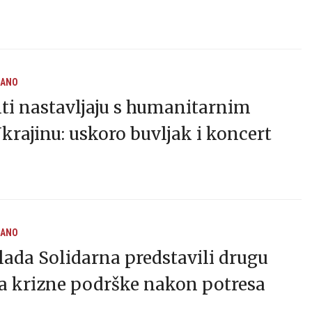
RANO
nti nastavljaju s humanitarnim
krajinu: uskoro buvljak i koncert
RANO
klada Solidarna predstavili drugu
a krizne podrške nakon potresa