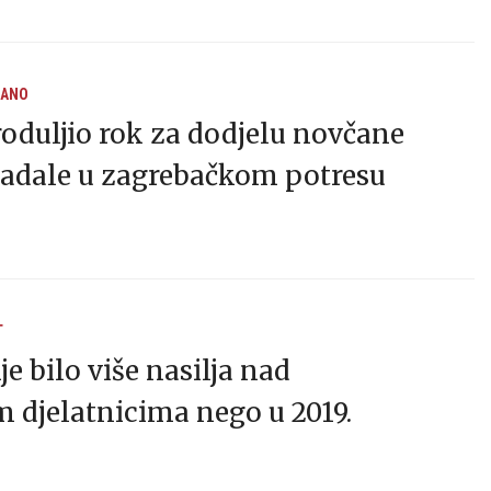
RANO
roduljio rok za dodjelu novčane
radale u zagrebačkom potresu
T
e bilo više nasilja nad
 djelatnicima nego u 2019.