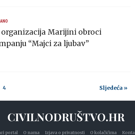
RANO
rganizacija Marijini obroci
mpanju “Majci za ljubav”
Sljedeća »
4
CIVILNODRUŠTVO.HR
ari portal
O nama
Izjava o privatnosti
O kolačićima
Konta