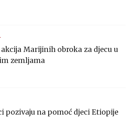
T
kcija Marijinih obroka za djecu u
jim zemljama
ci pozivaju na pomoć djeci Etiopije