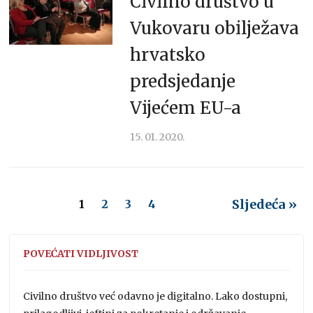
Civilno društvo u
Vukovaru obilježava
hrvatsko
predsjedanje
Vijećem EU-a
15. 01. 2020.
Sljedeća »
1
2
3
4
POVEĆATI VIDLJIVOST
Civilno društvo već odavno je digitalno. Lako dostupni,