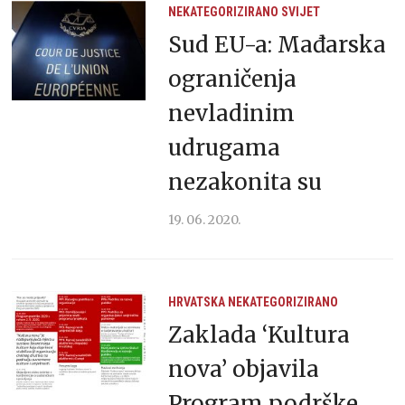
NEKATEGORIZIRANO
SVIJET
Sud EU-a: Mađarska
ograničenja
nevladinim
udrugama
nezakonita su
19. 06. 2020.
HRVATSKA
NEKATEGORIZIRANO
Zaklada ‘Kultura
nova’ objavila
Program podrške