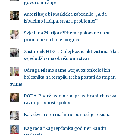
govoru mržnje
Autori koje bi Markićka zabranila: „A da
izbacimo i Edipa, stvara probleme?“
Svjetlana Marijon: Vrijeme pokazuje da su
promjene na bolje moguće
Zastupnik HDZ-a Culej kazao aktivistima “da si
svjedodžbama obrišu onu stvar”
Udruga Nismo same: Prijevoz onkoloških
bolesnika na terapiju treba postati dostupan
svima
RODA: Podržavamo rad pravobraniteljice za
ravnopravnost spolova
Nakićeva reforma hitne pomoći je opasna!
Nagrada “Zagrepčanka godine” Sandri