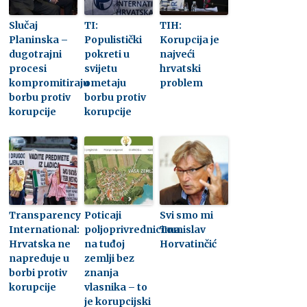
Slučaj
TI:
TIH:
Planinska –
Populistički
Korupcija je
dugotrajni
pokreti u
najveći
procesi
svijetu
hrvatski
kompromitiraju
ometaju
problem
borbu protiv
borbu protiv
korupcije
korupcije
Transparency
Poticaji
Svi smo mi
International:
poljoprivrednicima
Tomislav
Hrvatska ne
na tuđoj
Horvatinčić
napreduje u
zemlji bez
borbi protiv
znanja
korupcije
vlasnika – to
je korupcijski