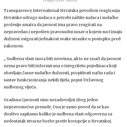
Transparency International Hrvatska povodom reagiranja
Hrvatske udruge sudaca o potrebi zaštite sudaca i sudačke
profesije smatra da javnost ima pravo reagirati na
nepravedan i nepošten pravosudni susav u kojem suci imaju
dužnost osigurati jednakost svake stranke u postupku pred
zakonom.
„ Sudbena vlast mora biti neovisna, ali to ne znači da javnost
nema pravo biti informirana o integritetu pojedinaca koji
obavljaju časne sudačke dužnosti, propitivati način rada i
sastav funkcioniranja nekih tijela, poput Državnog
sudbenog vijeća.
Građana i javnosti nisu nezadovoljni zbog jedne
nepravomoćne presude. Ona je samo povod da se kao
društvo zapitamo koliko je sudbena vlast odgovorna za
nedostatak stvarne borbe protiv korupcije u Hrvatskoj.