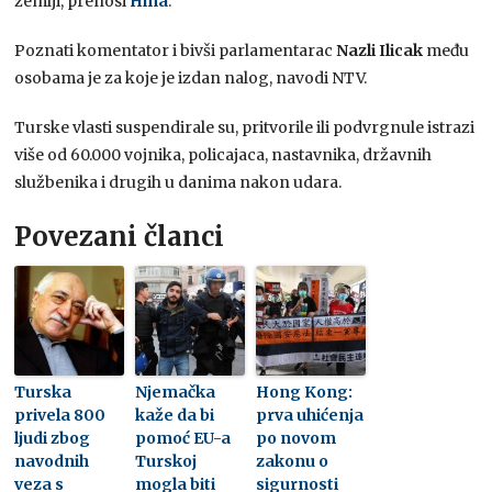
zemlji, prenosi
Hina
.
Poznati komentator i bivši parlamentarac
Nazli Ilicak
među
osobama je za koje je izdan nalog, navodi NTV.
Turske vlasti suspendirale su, pritvorile ili podvrgnule istrazi
više od 60.000 vojnika, policajaca, nastavnika, državnih
službenika i drugih u danima nakon udara.
Povezani članci
Turska
Njemačka
Hong Kong:
privela 800
kaže da bi
prva uhićenja
ljudi zbog
pomoć EU-a
po novom
navodnih
Turskoj
zakonu o
veza s
mogla biti
sigurnosti