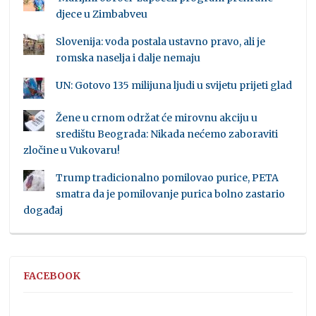
djece u Zimbabveu
Slovenija: voda postala ustavno pravo, ali je
romska naselja i dalje nemaju
UN: Gotovo 135 milijuna ljudi u svijetu prijeti glad
Žene u crnom održat će mirovnu akciju u
središtu Beograda: Nikada nećemo zaboraviti
zločine u Vukovaru!
Trump tradicionalno pomilovao purice, PETA
smatra da je pomilovanje purica bolno zastario
događaj
FACEBOOK