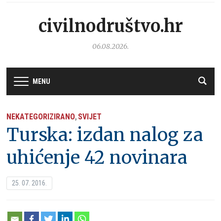
civilnodruštvo.hr
06.08.2026.
MENU
NEKATEGORIZIRANO
SVIJET
,
Turska: izdan nalog za
uhićenje 42 novinara
25. 07. 2016.