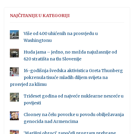
NAJČITANIJE U KATEGORIJI
Više od 400 uhićenih na prosvjedu u
Washingtonu
Huda jama – jedno, no možda najužasnije od
620 stratišta na tlu Slovenije
16-godišnja švedska aktivistica Greta Thunberg
pokrenula tisuće mladih diljem svijeta na
prosvjed za klimu
Trideset godina od najveće nuklearne nesreće u
povijesti
Clooney na čelu povorke u povodu obilježavanja
genocida nad Armencima
‘Marijini obroci’ započeli program prehrane