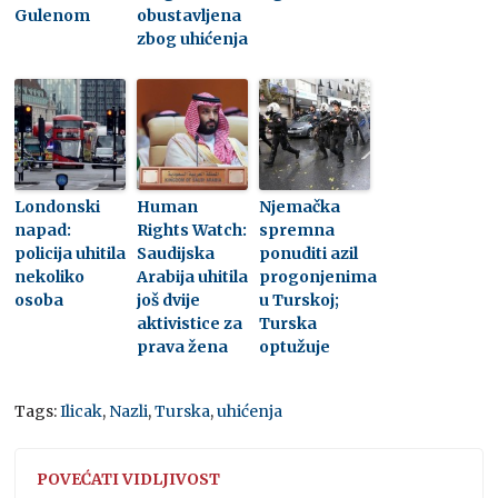
Gulenom
obustavljena
zbog uhićenja
Londonski
Human
Njemačka
napad:
Rights Watch:
spremna
policija uhitila
Saudijska
ponuditi azil
nekoliko
Arabija uhitila
progonjenima
osoba
još dvije
u Turskoj;
aktivistice za
Turska
prava žena
optužuje
Tags:
Ilicak
,
Nazli
,
Turska
,
uhićenja
POVEĆATI VIDLJIVOST