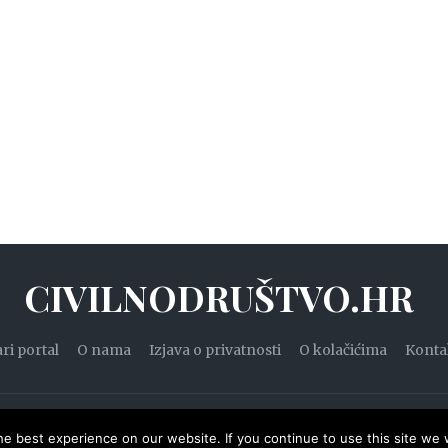
CIVILNODRUŠTVO.HR
ari portal
O nama
Izjava o privatnosti
O kolačićima
Konta
20. — Civilnodruštvo.hr. Sva prava pridržana.
Designed by
WPZ
e best experience on our website. If you continue to use this site we w