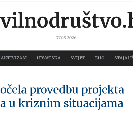
ivilnodruštvo.
07.08.2026.
AKTIVIZAM
HRVATSKA
SVIJET
EHO
STAJALI
očela provedbu projekta
a u kriznim situacijama