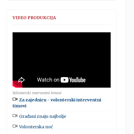
VIDEO PRODUKCIJA
Volonterski interventni timovi
Za zajednicu - volonterski interventni
timovi
Građani znaju najbolje
Volonterska noć