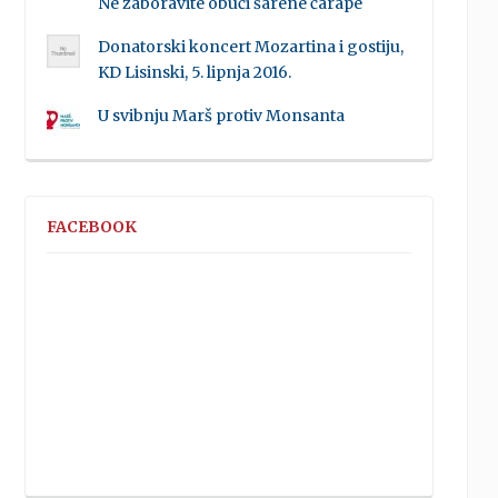
Ne zaboravite obući šarene čarape
Donatorski koncert Mozartina i gostiju,
KD Lisinski, 5. lipnja 2016.
U svibnju Marš protiv Monsanta
FACEBOOK