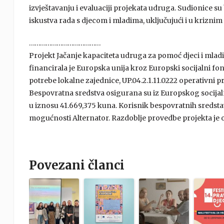
izvještavanju i evaluaciji projekata udruga. Sudionice su b
iskustva rada s djecom i mladima, uključujući i u krizni
…………………………………
Projekt Jačanje kapaciteta udruga za pomoć djeci i mladi
financirala je Europska unija kroz Europski socijalni f
potrebe lokalne zajednice, UP.04.2.1.11.0222 operativni p
Bespovratna sredstva osigurana su iz Europskog socija
u iznosu 41.669,375 kuna. Korisnik bespovratnih sredsta
mogućnosti Alternator. Razdoblje provedbe projekta je od
Povezani članci