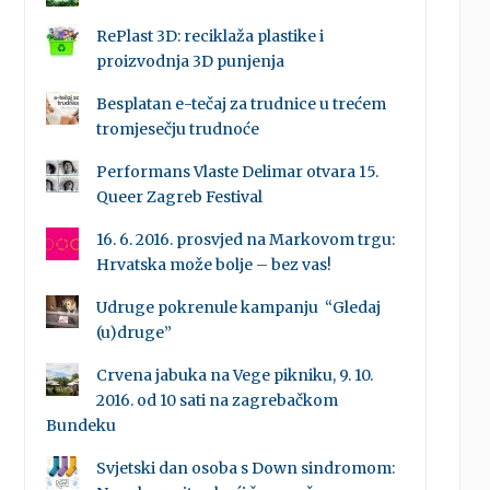
RePlast 3D: reciklaža plastike i
proizvodnja 3D punjenja
Besplatan e-tečaj za trudnice u trećem
tromjesečju trudnoće
Performans Vlaste Delimar otvara 15.
Queer Zagreb Festival
16. 6. 2016. prosvjed na Markovom trgu:
Hrvatska može bolje – bez vas!
Udruge pokrenule kampanju “Gledaj
(u)druge”
Crvena jabuka na Vege pikniku, 9. 10.
2016. od 10 sati na zagrebačkom
Bundeku
Svjetski dan osoba s Down sindromom: