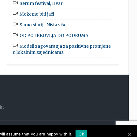
Serum festival, Hvar
Možemo biti jači
Samo stariji. Ništa više.
OD POTRKOVLJA DO PODRUMA
Modeli zagovaranja za pozitivne promjene
u lokalnim zajednicama
kt
OOM
ill assume that you are happy with it.
Ok