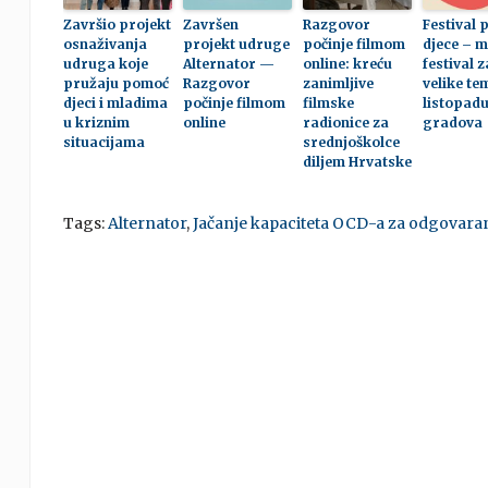
Završio projekt
Završen
Razgovor
Festival 
osnaživanja
projekt udruge
počinje filmom
djece – m
udruga koje
Alternator —
online: kreću
festival z
pružaju pomoć
Razgovor
zanimljive
velike te
djeci i mladima
počinje filmom
filmske
listopadu
u kriznim
online
radionice za
gradova
situacijama
srednjoškolce
diljem Hrvatske
Tags:
Alternator
,
Jačanje kapaciteta OCD-a za odgovaran