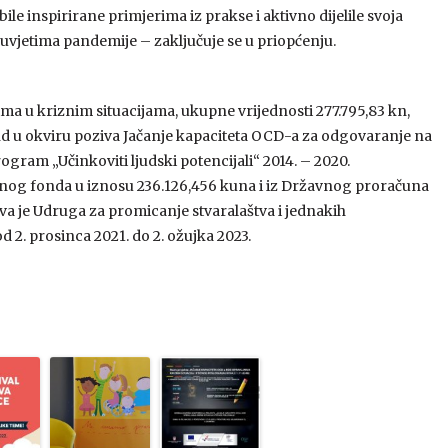
ile inspirirane primjerima iz prakse i aktivno dijelile svoja
m uvjetima pandemije – zaključuje se u priopćenju.
ma u kriznim situacijama, ukupne vrijednosti 277.795,83 kn,
ond u okviru poziva Jačanje kapaciteta OCD-a za odgovaranje na
rogram „Učinkoviti ljudski potencijali“ 2014. – 2020.
lnog fonda u iznosu 236.126,456 kuna i iz Državnog proračuna
va je Udruga za promicanje stvaralaštva i jednakih
 2. prosinca 2021. do 2. ožujka 2023.