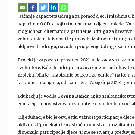
“Jačanje kapaciteta udruga za pomoć djeci i mladima u kri
kapacitete OCD-a koji u fokusu imaju djecu i mlade. Nosi
mogućnosti Alternator, a partner je Udruga za kreativni s
volonterskih aktivnosti te provedbi izobrazbe i drugih o
uključenih udruga, navodi u priopćenju Udruga za promi
Projekt je započeo u prosincu 2021. a do sada su u sklop
i volontere. Kako bi udruge pravovremeno i učinkovito o
projektu bila je “Mapiranje potreba zajednice” na koju s
kriznim situacijama, održana 26. i 27. siječnja 2023. godi
Edukaciju je vodila
Gorana Banda
, iz konzultantske tvr
edukaciji su prisustvovale i volonterke, studentice socija
Cilj edukacije bio je osvijestiti važnost participacije djece
aktivnosti/projekata te uz stručno vodstvo konzultantice
dimenziju participacije djece. Time se stvaraju preduvjeti