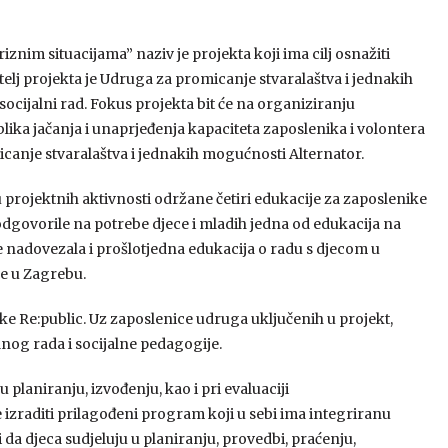
znim situacijama” naziv je projekta koji ima cilj osnažiti
telj projekta je Udruga za promicanje stvaralaštva i jednakih
ocijalni rad. Fokus projekta bit će na organiziranju
blika jačanja i unaprjeđenja kapaciteta zaposlenika i volontera
canje stvaralaštva i jednakih mogućnosti Alternator.
u projektnih aktivnosti održane četiri edukacije za zaposlenike
dgovorile na potrebe djece i mladih jedna od edukacija na
e nadovezala i prošlotjedna edukacija o radu s djecom u
ne u Zagrebu.
tke Re:public. Uz zaposlenice udruga uključenih u projekt,
lnog rada i socijalne pedagogije.
 u planiranju, izvođenju, kao i pri evaluaciji
 izraditi prilagođeni program koji u sebi ima integriranu
 da djeca sudjeluju u planiranju, provedbi, praćenju,