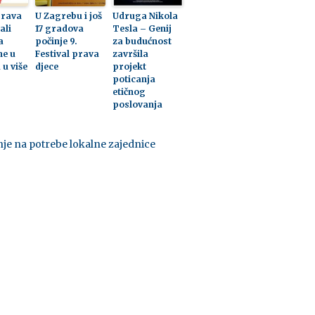
prava
U Zagrebu i još
Udruga Nikola
ali
17 gradova
Tesla – Genij
a
počinje 9.
za budućnost
me u
Festival prava
završila
 u više
djece
projekt
poticanja
etičnog
poslovanja
je na potrebe lokalne zajednice