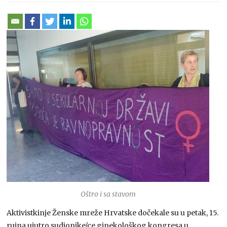
Oštro i sa stavom
Aktivistkinje Ženske mreže Hrvatske dočekale su u petak, 15.
rujna ujutro sudionike/ce ginekološkog kongresa u