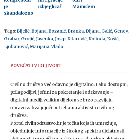
je
izbjeglica?
Mamićem
skandalozno
Tags:
Bijelić
,
Bojana
,
Bozanić
,
Branka
,
Dijana
,
Galić
,
Genov
,
Grabar
,
Grujić
,
Jasenka
,
Josip
,
Kitarović
,
Kolinda
,
Košić
,
Ljubanović
,
Marijana
,
Vlado
POVEĆATI VIDLJIVOST
Civilno društvo već odavno je digitalno. Lako dostupni,
prilagodljivi, jeftini za pokretanje i održavanje –
digitalni mediji velikim dijelom se brzo razvijaju
upravo zahvaljujući potrebama aktivista civilnog
društva.
Portal civilnodrustvo.hr je točka koja ih umrežuje,
objedinjuje informacije iz širokog spektra djelatnosti,
aktivnosti i promišljanja aktera građanskog aktivizma