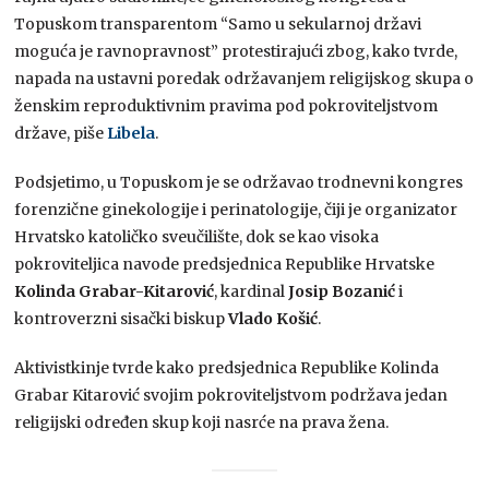
Topuskom transparentom “Samo u sekularnoj državi
moguća je ravnopravnost” protestirajući zbog, kako tvrde,
napada na ustavni poredak održavanjem religijskog skupa o
ženskim reproduktivnim pravima pod pokroviteljstvom
države, piše
Libela
.
Podsjetimo, u Topuskom je se održavao trodnevni kongres
forenzične ginekologije i perinatologije, čiji je organizator
Hrvatsko katoličko sveučilište, dok se kao visoka
pokroviteljica navode predsjednica Republike Hrvatske
Kolinda Grabar-Kitarović
, kardinal
Josip Bozanić
i
kontroverzni sisački biskup
Vlado Košić
.
Aktivistkinje tvrde kako predsjednica Republike Kolinda
Grabar Kitarović svojim pokroviteljstvom podržava jedan
religijski određen skup koji nasrće na prava žena.