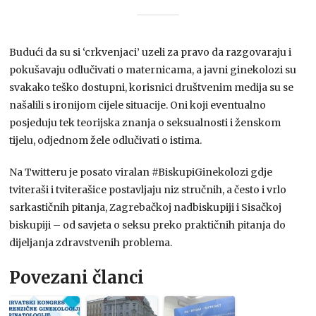
Budući da su si ‘crkvenjaci’ uzeli za pravo da razgovaraju i
pokušavaju odlučivati o maternicama, a javni ginekolozi su
svakako teško dostupni, korisnici društvenim medija su se
našalili s ironijom cijele situacije. Oni koji eventualno
posjeduju tek teorijska znanja o seksualnosti i ženskom
tijelu, odjednom žele odlučivati o istima.
Na Twitteru je posato viralan #BiskupiGinekolozi gdje
tviteraši i tviterašice postavljaju niz stručnih, a često i vrlo
sarkastičnih pitanja, Zagrebačkoj nadbiskupiji i Sisačkoj
biskupiji – od savjeta o seksu preko praktičnih pitanja do
dijeljanja zdravstvenih problema.
Povezani članci