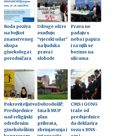
Roda poziva
Udruge oštro
Prava ne
na bojkot
osuđuju
padaju s
znanstvenog
“vjerski udar”
neba i papira
skupa
na ljudska
i za njih se
ginekologa i
prava i
borimo na
porodničara
slobode
ulicama
Pokroviteljstvo
Dobrodošli!:
CMS i GONG
Predsjednice
Ima li MUP
traže od
nad religijski
plan
predsjednice
određenim
prihvata,
da deklarira
ginekološkim
zbrinjavanja i
vezu s HNS-
kongresom
integracije
om i