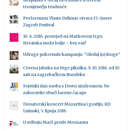
Besplatan e-tečaj za trudnice u trećem
tromjesečju trudnoće
Performans Vlaste Delimar otvara 15. Queer
Zagreb Festival
16. 6. 2016. prosvjed na Markovom trgu:
Hrvatska može bolje – bez vas!
Udruge pokrenule kampanju “Gledaj (u)druge”
Crvena jabuka na Vege pikniku, 9. 10. 2016. od 10
sati na zagrebačkom Bundeku
Svjetski dan osoba s Down sindromom: Ne
zaboravite obući šarene čarape
Donatorski koncert Mozartina i gostiju, KD
Lisinski, 5. lipnja 2016.
U svibnju Marš protiv Monsanta