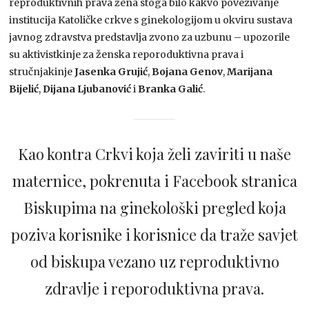
reproduktivnih prava žena stoga bilo kakvo povezivanje
institucija Katoličke crkve s ginekologijom u okviru sustava
javnog zdravstva predstavlja zvono za uzbunu – upozorile
su aktivistkinje za ženska reporoduktivna prava i
stručnjakinje
Jasenka Grujić
,
Bojana Genov
,
Marijana
Bijelić
,
Dijana Ljubanović
i
Branka Galić
.
Kao kontra Crkvi koja želi zaviriti u naše
maternice, pokrenuta i Facebook stranica
Biskupima na ginekološki pregled koja
poziva korisnike i korisnice da traže savjet
od biskupa vezano uz reproduktivno
zdravlje i reporoduktivna prava.