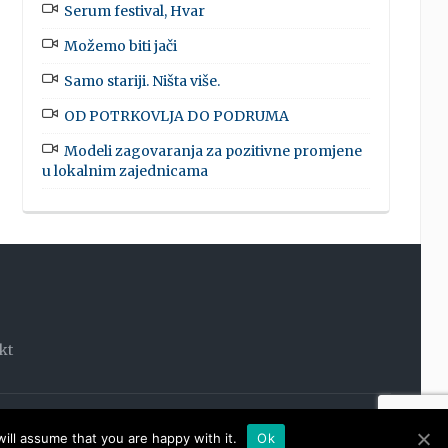
Serum festival, Hvar
Možemo biti jači
Samo stariji. Ništa više.
OD POTRKOVLJA DO PODRUMA
Modeli zagovaranja za pozitivne promjene
u lokalnim zajednicama
kt
OOM
ill assume that you are happy with it.
Ok