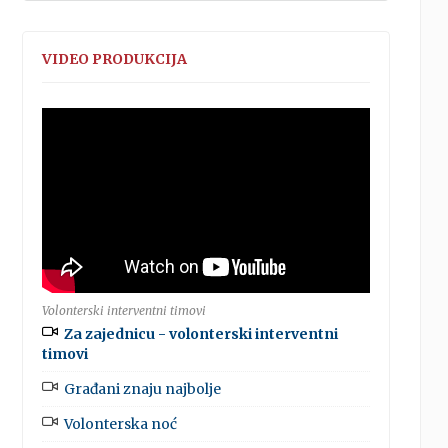
VIDEO PRODUKCIJA
Volonterski interventni timovi
Za zajednicu - volonterski interventni
timovi
Građani znaju najbolje
Volonterska noć