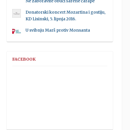
Ne zaboravite obući šarene čarape
Donatorski koncert Mozartina i gostiju,
KD Lisinski, 5. lipnja 2016.
U svibnju Marš protiv Monsanta
FACEBOOK