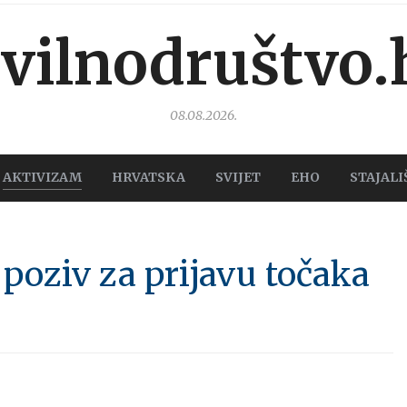
ivilnodruštvo.
08.08.2026.
AKTIVIZAM
HRVATSKA
SVIJET
EHO
STAJALI
poziv za prijavu točaka