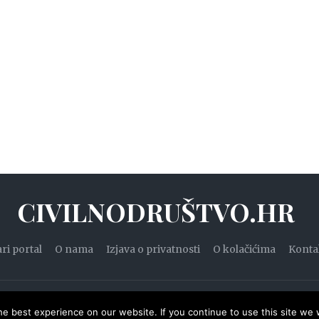
CIVILNODRUŠTVO.HR
ari portal
O nama
Izjava o privatnosti
O kolačićima
Konta
20. — Civilnodruštvo.hr. Sva prava pridržana.
Designed by
WPZ
e best experience on our website. If you continue to use this site we w