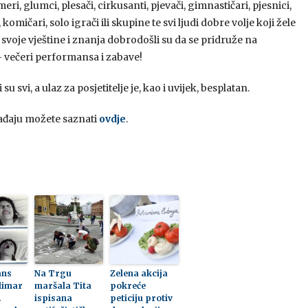
eri, glumci, plesači, cirkusanti, pjevači, gimnastičari, pjesnici,
 komičari, solo igrači ili skupine te svi ljudi dobre volje koji žele
 svoje vještine i znanja dobrodošli su da se pridruže na
 večeri performansa i zabave!
u svi, a ulaz za posjetitelje je, kao i uvijek, besplatan.
ađaju možete saznati
ovdje
.
ans
Na Trgu
Zelena akcija
limar
maršala Tita
pokreće
.
ispisana
peticiju protiv