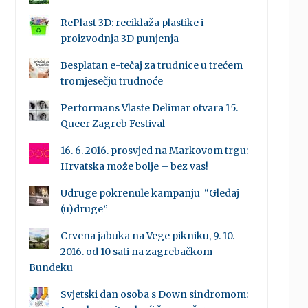
RePlast 3D: reciklaža plastike i
proizvodnja 3D punjenja
Besplatan e-tečaj za trudnice u trećem
tromjesečju trudnoće
Performans Vlaste Delimar otvara 15.
Queer Zagreb Festival
16. 6. 2016. prosvjed na Markovom trgu:
Hrvatska može bolje – bez vas!
Udruge pokrenule kampanju “Gledaj
(u)druge”
Crvena jabuka na Vege pikniku, 9. 10.
2016. od 10 sati na zagrebačkom
Bundeku
Svjetski dan osoba s Down sindromom: