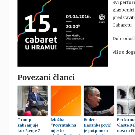
Svi perform
glazbenici,
predstaviti
Cabaretu –
Dobrodošli s
Više o dog
Povezani članci
Trump
Izložba
Buden:
Perform
zabranjuje
“Povratak na
Hasanbegović
Vlaste De
korištenje 7
mjesto
je potpuno u
otvara 15