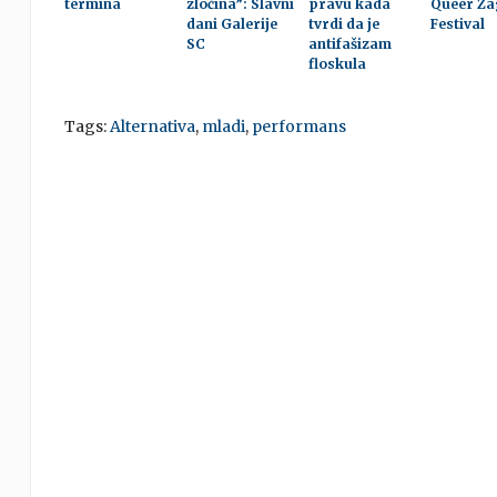
termina
zločina”: Slavni
pravu kada
Queer Za
dani Galerije
tvrdi da je
Festival
SC
antifašizam
floskula
Tags:
Alternativa
,
mladi
,
performans