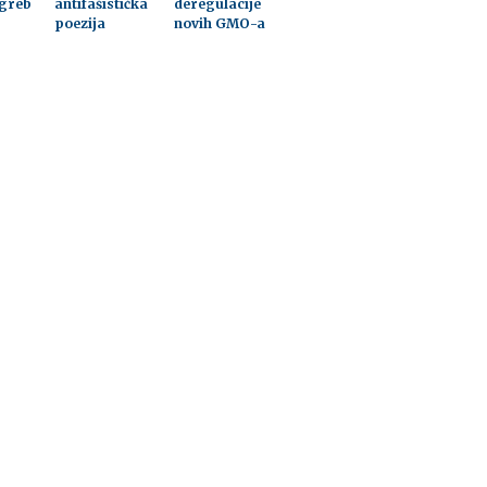
greb
antifašistička
deregulacije
poezija
novih GMO-a