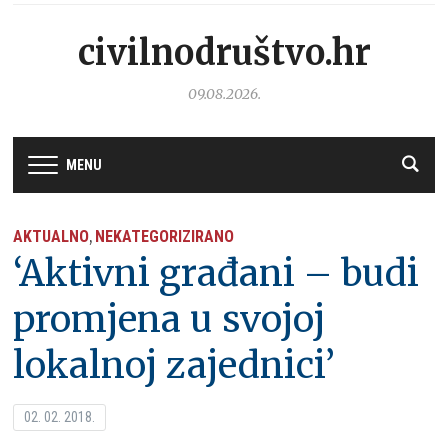
civilnodruštvo.hr
09.08.2026.
MENU
AKTUALNO
NEKATEGORIZIRANO
,
‘Aktivni građani – budi
promjena u svojoj
lokalnoj zajednici’
02. 02. 2018.