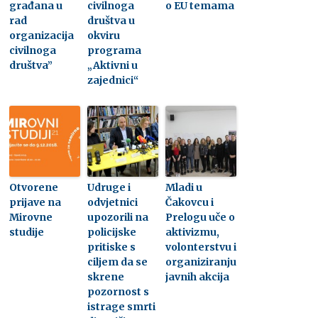
građana u
civilnoga
o EU temama
rad
društva u
organizacija
okviru
civilnoga
programa
društva”
„Aktivni u
zajednici“
Otvorene
Udruge i
Mladi u
prijave na
odvjetnici
Čakovcu i
Mirovne
upozorili na
Prelogu uče o
studije
policijske
aktivizmu,
pritiske s
volonterstvu i
ciljem da se
organiziranju
skrene
javnih akcija
pozornost s
istrage smrti