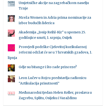
Umjetničke akcije na zagrebačkom naselju
Trnje
Mreža Women in Adria prima nominacije za
izbor budućih liderica
Akademija „Josip Reihl-Kir“ u spomen 25.
godišnjice smrti, 1. srpnja, Osijek
Prosvjedi podrške Cjelovitoj kurikularnoj
reformi održat će se u 7 hrvatskih gradova, 1.
lipnja
Gdje su bitange i što rade princeze?
Leon Lučev u Rojcu predstavlja radionicu
“Artikulacija prisutnosti”
Međunarodni tjedan Helen Keller, proslava u
Zagrebu, Splitu, Osijeku i Varaždinu