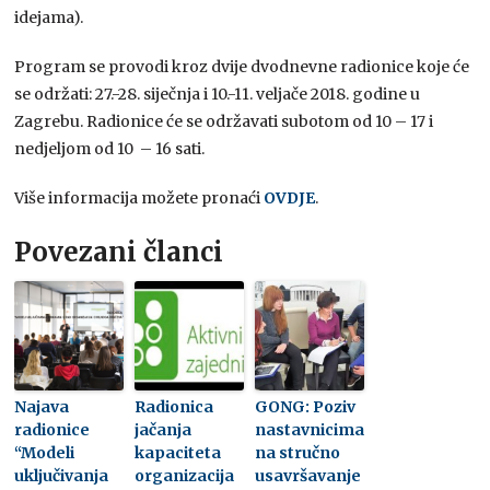
idejama).
Program se provodi kroz dvije dvodnevne radionice koje će
se održati: 27.-28. siječnja i 10.-11. veljače 2018. godine u
Zagrebu. Radionice će se održavati subotom od 10 – 17 i
nedjeljom od 10 – 16 sati.
Više informacija možete pronaći
OVDJE
.
Povezani članci
Najava
Radionica
GONG: Poziv
radionice
jačanja
nastavnicima
“Modeli
kapaciteta
na stručno
uključivanja
organizacija
usavršavanje