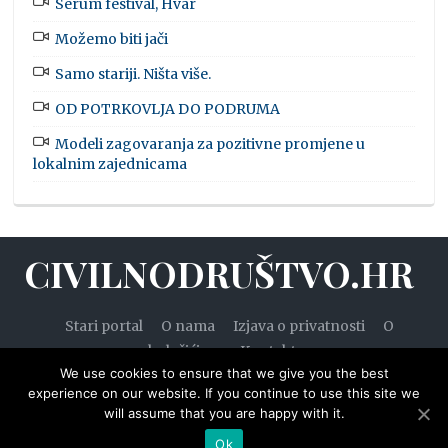
Serum festival, Hvar
Možemo biti jači
Samo stariji. Ništa više.
OD POTRKOVLJA DO PODRUMA
Modeli zagovaranja za pozitivne promjene u
lokalnim zajednicama
CIVILNODRUŠTVO.HR
Stari portal
O nama
Izjava o privatnosti
O
kolačićima
Kontakt
We use cookies to ensure that we give you the best
experience on our website. If you continue to use this site we
will assume that you are happy with it.
© 2020. — Civilnodruštvo.hr. Sva prava pridržana.
Ok