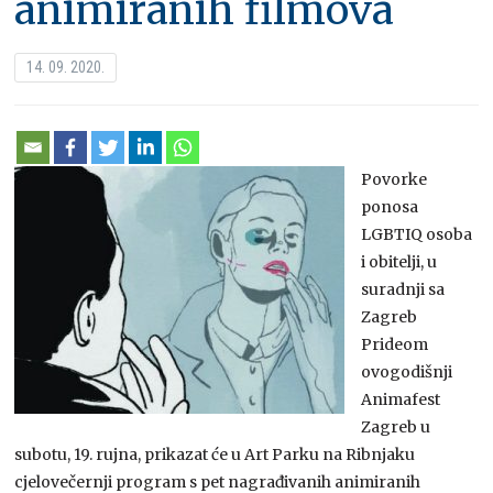
animiranih filmova
14. 09. 2020.
Povorke
ponosa
LGBTIQ osoba
i obitelji, u
suradnji sa
Zagreb
Prideom
ovogodišnji
Animafest
Zagreb u
subotu, 19. rujna, prikazat će u Art Parku na Ribnjaku
cjelovečernji program s pet nagrađivanih animiranih