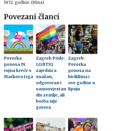
1972. godine. (Hina)
Povezani članci
Povorka
Zagreb Pride:
Zagreb:
ponosa 19.
LGBTIQ
Povorka
rujna kreće s
zajednica
ponosa na
Markova trga
snažan,
biciklima i
odgovoran i
ove godine u
samosvjestan
lipnju
dio zemlje, ali
borba nije
gotova