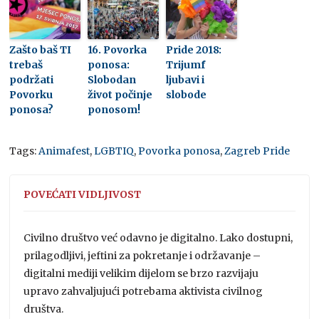
Zašto baš TI
16. Povorka
Pride 2018:
trebaš
ponosa:
Trijumf
podržati
Slobodan
ljubavi i
Povorku
život počinje
slobode
ponosa?
ponosom!
Tags:
Animafest
,
LGBTIQ
,
Povorka ponosa
,
Zagreb Pride
POVEĆATI VIDLJIVOST
Civilno društvo već odavno je digitalno. Lako dostupni,
prilagodljivi, jeftini za pokretanje i održavanje –
digitalni mediji velikim dijelom se brzo razvijaju
upravo zahvaljujući potrebama aktivista civilnog
društva.