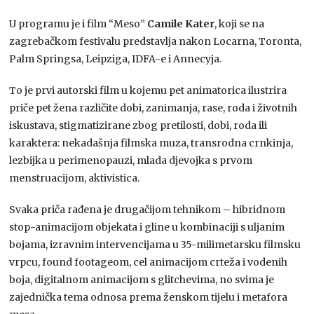
U programu je i film “Meso”
Camile Kater
, koji se na
zagrebačkom festivalu predstavlja nakon Locarna, Toronta,
Palm Springsa, Leipziga, IDFA-e i Annecyja.
To je prvi autorski film u kojemu pet animatorica ilustrira
priče pet žena različite dobi, zanimanja, rase, roda i životnih
iskustava, stigmatizirane zbog pretilosti, dobi, roda ili
karaktera: nekadašnja filmska muza, transrodna crnkinja,
lezbijka u perimenopauzi, mlada djevojka s prvom
menstruacijom, aktivistica.
Svaka priča rađena je drugačijom tehnikom – hibridnom
stop-animacijom objekata i gline u kombinaciji s uljanim
bojama, izravnim intervencijama u 35-milimetarsku filmsku
vrpcu, found footageom, cel animacijom crteža i vodenih
boja, digitalnom animacijom s glitchevima, no svima je
zajednička tema odnosa prema ženskom tijelu i metafora