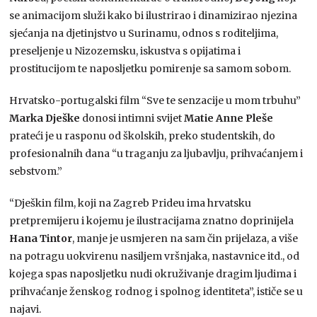
se animacijom služi kako bi ilustrirao i dinamizirao njezina
sjećanja na djetinjstvo u Surinamu, odnos s roditeljima,
preseljenje u Nizozemsku, iskustva s opijatima i
prostitucijom te naposljetku pomirenje sa samom sobom.
Hrvatsko-portugalski film “Sve te senzacije u mom trbuhu”
Marka Dješke
donosi intimni svijet
Matie Anne Pleše
prateći je u rasponu od školskih, preko studentskih, do
profesionalnih dana “u traganju za ljubavlju, prihvaćanjem i
sebstvom.”
“Dješkin film, koji na Zagreb Prideu ima hrvatsku
pretpremijeru i kojemu je ilustracijama znatno doprinijela
Hana Tintor
, manje je usmjeren na sam čin prijelaza, a više
na potragu uokvirenu nasiljem vršnjaka, nastavnice itd., od
kojega spas naposljetku nudi okruživanje dragim ljudima i
prihvaćanje ženskog rodnog i spolnog identiteta”, ističe se u
najavi.