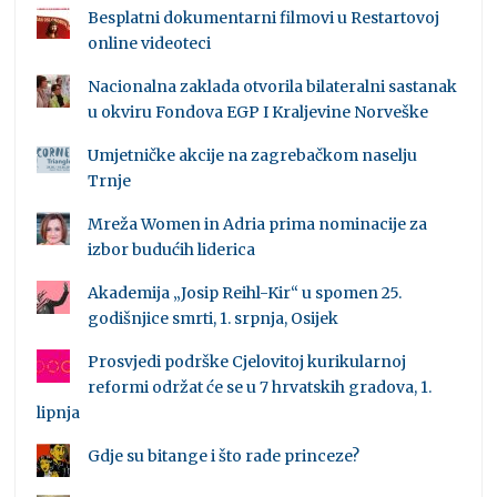
Besplatni dokumentarni filmovi u Restartovoj
online videoteci
Nacionalna zaklada otvorila bilateralni sastanak
u okviru Fondova EGP I Kraljevine Norveške
Umjetničke akcije na zagrebačkom naselju
Trnje
Mreža Women in Adria prima nominacije za
izbor budućih liderica
Akademija „Josip Reihl-Kir“ u spomen 25.
godišnjice smrti, 1. srpnja, Osijek
Prosvjedi podrške Cjelovitoj kurikularnoj
reformi održat će se u 7 hrvatskih gradova, 1.
lipnja
Gdje su bitange i što rade princeze?