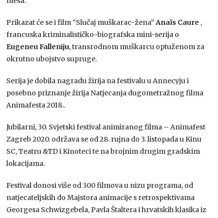
mesa.
Prikazat će se i film “Slučaj muškarac-žena”
Anaïs Caure
,
francuska kriminalističko-biografska mini-serija o
Eugeneu Falleniju
, transrodnom muškarcu optuženom za
okrutno ubojstvo supruge.
Serija je dobila nagradu žirija na festivalu u Annecyju i
posebno priznanje žirija Natjecanja dugometražnog filma
Animafesta 2018..
Jubilarni, 30. Svjetski festival animiranog filma – Animafest
Zagreb 2020. održava se od 28. rujna do 3. listopada u Kinu
SC, Teatru &TD i Kinoteci te na brojnim drugim gradskim
lokacijama.
Festival donosi više od 300 filmova u nizu programa, od
natjecateljskih do Majstora animacije s retrospektivama
Georgesa Schwizgebela, Pavla Štaltera i hrvatskih klasika iz