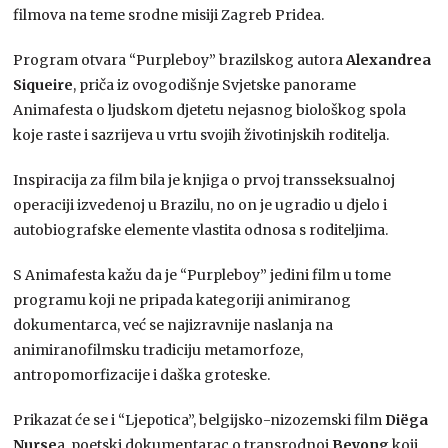
filmova na teme srodne misiji Zagreb Pridea.
Program otvara “Purpleboy” brazilskog autora
Alexandrea
Siqueire
, priča iz ovogodišnje Svjetske panorame
Animafesta o ljudskom djetetu nejasnog biološkog spola
koje raste i sazrijeva u vrtu svojih životinjskih roditelja.
Inspiracija za film bila je knjiga o prvoj transseksualnoj
operaciji izvedenoj u Brazilu, no on je ugradio u djelo i
autobiografske elemente vlastita odnosa s roditeljima.
S Animafesta kažu da je “Purpleboy” jedini film u tome
programu koji ne pripada kategoriji animiranog
dokumentarca, već se najizravnije naslanja na
animiranofilmsku tradiciju metamorfoze,
antropomorfizacije i daška groteske.
Prikazat će se i “Ljepotica”, belgijsko-nizozemski film
Diëga
Nurse
a, poetski dokumentarac o transrodnoj
Beyong
koji