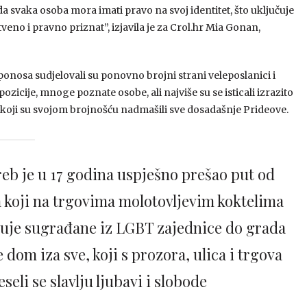
da svaka osoba mora imati pravo na svoj identitet, što uključuje
štveno i pravno priznat”, izjavila je za Crol.hr Mia Gonan,
ponosa sudjelovali su ponovno brojni strani veleposlanici i
opozicije, mnoge poznate osobe, ali najviše su se isticali izrazito
i koji su svojom brojnošću nadmašili sve dosadašnje Prideove.
eb je u 17 godina uspješno prešao put od
 koji na trgovima molotovljevim koktelima
uje sugrađane iz LGBT zajednice do grada
je dom iza sve, koji s prozora, ulica i trgova
seli se slavlju ljubavi i slobode