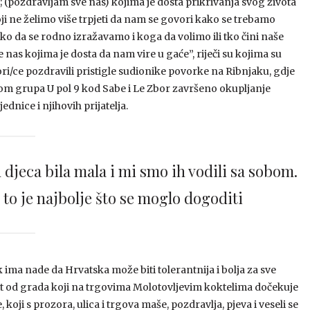
; (pozdravljam sve nas) kojima je dosta prikrivanja svog života
koji ne želimo više trpjeti da nam se govori kako se trebamo
ako da se rodno izražavamo i koga da volimo ili tko čini naše
sve nas kojima je dosta da nam vire u gaće”, riječi su kojima su
ri/ce pozdravili pristigle sudionike povorke na Ribnjaku, gdje
om grupa U pol 9 kod Sabe i Le Zbor završeno okupljanje
dnice i njihovih prijatelja.
djeca bila mala i mi smo ih vodili sa sobom.
 to je najbolje što se moglo dogoditi
ima nade da Hrvatska može biti tolerantnija i bolja za sve
ut od grada koji na trgovima Molotovljevim koktelima dočekuje
oji s prozora, ulica i trgova maše, pozdravlja, pjeva i veseli se