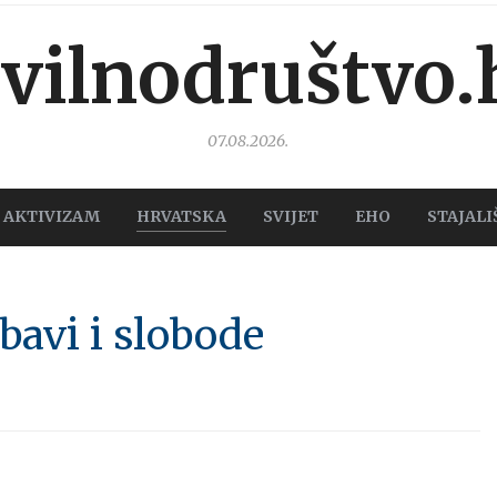
ivilnodruštvo.
07.08.2026.
AKTIVIZAM
HRVATSKA
SVIJET
EHO
STAJALI
ubavi i slobode