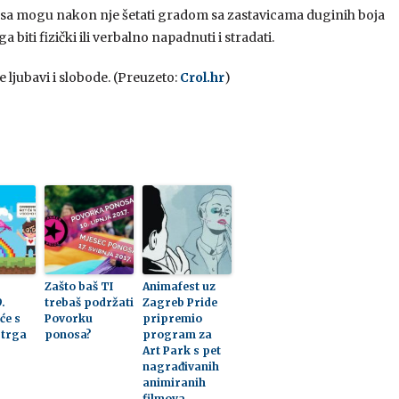
nosa mogu nakon nje šetati gradom sa zastavicama duginih boja
biti fizički ili verbalno napadnuti i stradati.
e ljubavi i slobode. (Preuzeto:
Crol.hr
)
Zašto baš TI
Animafest uz
.
trebaš podržati
Zagreb Pride
će s
Povorku
pripremio
trga
ponosa?
program za
Art Park s pet
nagrađivanih
animiranih
filmova