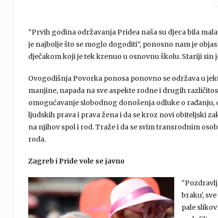
“Prvih godina održavanja Pridea naša su djeca bila mala i
je najbolje što se moglo dogoditi”, ponosno nam je obj
dječakom koji je tek krenuo u osnovnu školu. Stariji sin 
Ovogodišnja Povorka ponosa ponovno se održava u jeku n
manjine, napada na sve aspekte rodne i drugih različitost
omogućavanje slobodnog donošenja odluke o rađanju, d
ljudskih prava i prava žena i da se kroz novi obiteljski
na njihov spol i rod. Traže i da se svim transrodnim o
roda.
Zagreb i Pride vole se javno
“Pozdravlj
braku’, sve
pale slikov