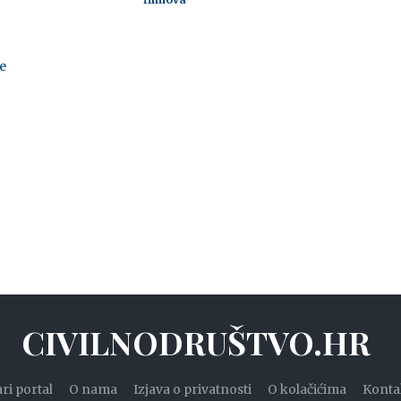
e
CIVILNODRUŠTVO.HR
ari portal
O nama
Izjava o privatnosti
O kolačićima
Konta