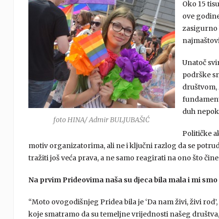
Oko 15 tisu
ove godine
zasigurno b
najmaštovit
Unatoč svi
podrške sre
društvom, 
fundamental
duh nepok
foto HINA/ Admir BULJUBAŠIĆ
Političke a
motiv organizatorima, ali ne i ključni razlog da se potrude
tražiti još veća prava, a ne samo reagirati na ono što čine
Na prvim Prideovima naša su djeca bila mala i mi smo i
“Moto ovogodišnjeg Pridea bila je ‘Da nam živi, živi rod
koje smatramo da su temeljne vrijednosti našeg društva,