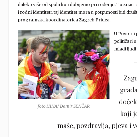
daleko više od spola koji dobijemo pri rođenju. To znači 
i rodni identitet i taj identitet mora u potpunosti biti dru
programska koordinatorica Zagreb Pridea.
U Povorci 
političari 
mladi ljud
Zagr
grada
doček
foto HINA/ Damir SENČAR
koji 
maše, pozdravlja, pjeva i ve