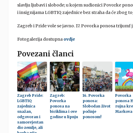
slavlju ljubavi i slobode; u kojem sudionici Povorke po
i insignijama LGBTIQ zajednice bez straha da će zbog toga 
Zagreb i Pride vole se javno. 17. Povorka ponosa trijumf j
Fotogalerija dostupna
ovdje
Povezani članci
Zagreb Pride:
Zagreb:
16. Povorka
Povorka
LGBTIQ
Povorka
ponosa:
ponosa 19
zajednica
ponosa na
Slobodan život
rujna kre
snažan,
biciklima i ove
počinje
Markova 
odgovoran i
godine u lipnju
ponosom!
samosvjestan
dio zemlje, ali
borba nije