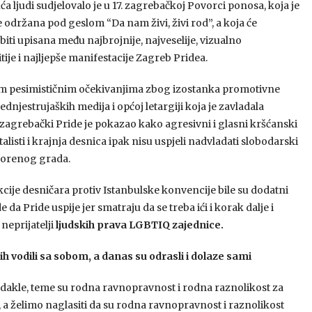
ća ljudi sudjelovalo je u 17. zagrebačkoj Povorci ponosa, koja je
 održana pod geslom “Da nam živi, živi rod”, a koja će
iti upisana među najbrojnije, najveselije, vizualno
ije i najljepše manifestacije Zagreb Pridea.
m pesimističnim očekivanjima zbog izostanka promotivne
dnjestrujaških medija i općoj letargiji koja je zavladala
zagrebački Pride je pokazao kako agresivni i glasni kršćanski
isti i krajnja desnica ipak nisu uspjeli nadvladati slobodarski
orenog grada.
kcije desničara protiv Istanbulske konvencije bile su dodatni
 da Pride uspije jer smatraju da se treba ići i korak dalje i
 neprijatelji
ljudskih prava LGBTIQ zajednice.
h vodili sa sobom, a danas su odrasli i dolaze sami
’, dakle, teme su rodna ravnopravnost i rodna raznolikost za
 a želimo naglasiti da su rodna ravnopravnost i raznolikost