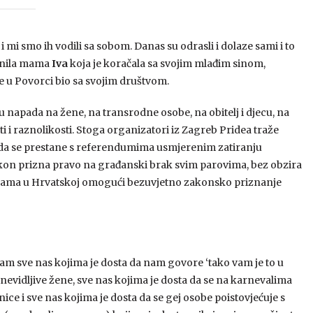
 mi smo ih vodili sa sobom. Danas su odrasli i dolaze sami i to
asnila mama
Iva
koja je koračala sa svojim mlađim sinom,
je u Povorci bio sa svojim društvom.
apada na žene, na transrodne osobe, na obitelj i djecu, na
i i raznolikosti. Stoga organizatori iz Zagreb Pridea traže
a se prestane s referendumima usmjerenim zatiranju
 zakon prizna pravo na građanski brak svim parovima, bez obzira
sobama u Hrvatskoj omogući bezuvjetno zakonsko priznanje
am sve nas kojima je dosta da nam govore ‘tako vam je to u
 nevidljive žene, sve nas kojima je dosta da se na karnevalima
nice i sve nas kojima je dosta da se gej osobe poistovjećuje s