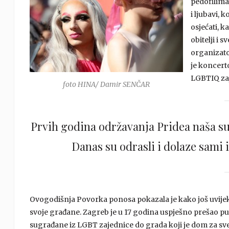
pedofilima
i ljubavi, 
osjećati, k
obitelji i 
organizato
je koncert
LGBTIQ zaje
foto HINA/ Damir SENČAR
Prvih godina održavanja Pridea naša su 
Danas su odrasli i dolaze sami i
Ovogodišnja Povorka ponosa pokazala je kako još uvijek 
svoje građane. Zagreb je u 17 godina uspješno prešao p
sugrađane iz LGBT zajednice do grada koji je dom za sve, k