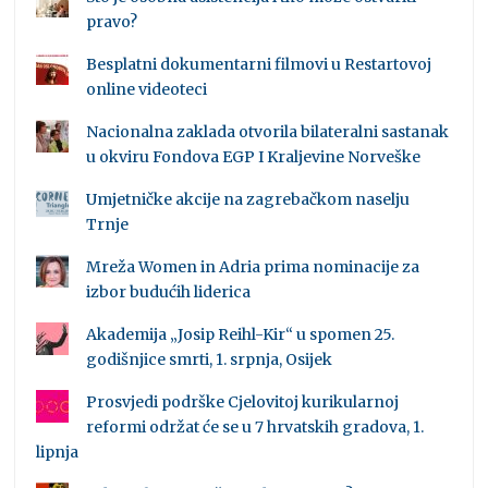
pravo?
Besplatni dokumentarni filmovi u Restartovoj
online videoteci
Nacionalna zaklada otvorila bilateralni sastanak
u okviru Fondova EGP I Kraljevine Norveške
Umjetničke akcije na zagrebačkom naselju
Trnje
Mreža Women in Adria prima nominacije za
izbor budućih liderica
Akademija „Josip Reihl-Kir“ u spomen 25.
godišnjice smrti, 1. srpnja, Osijek
Prosvjedi podrške Cjelovitoj kurikularnoj
reformi održat će se u 7 hrvatskih gradova, 1.
lipnja