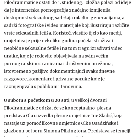
Filodrammatice ostati do 1. studenog. Izložba polazi od ideje
da je internetska pornografija značajno izmijenila
dostupnost seksualnog sadržaja mlađim generacijama, a
sadrži fotografske i video materijale koji ilustriraju različite
vrste seksualnih fetiša. Koristeći vlastito tijelo kao medij,
umjetnica je prije nekoliko godina počela istraživati
neobične seksualne fetiše i na tom tragu izrađivati video
uratke, koje je redovito objavljivala na svim većim
pornografskim stranicama i društvenim mrežama,
istovremeno pažljivo dokumentirajući svakodnevne
razgovore, komentare i privatne poruke koje je
razmjenjivala s publikom i fanovima.
U subotu s početkom u 20 sati
, u velikoj dvorani
Filodrammatice održat će se konceptualno-plesna
predstava Ola u izvedbi plesne umjetnice Ine Sladić, koja
nastaje uz pomoć likovne umjetnice Olke Osadzińske i
glazbenu potporu Simona Pilkingtona. Predstava se temelji