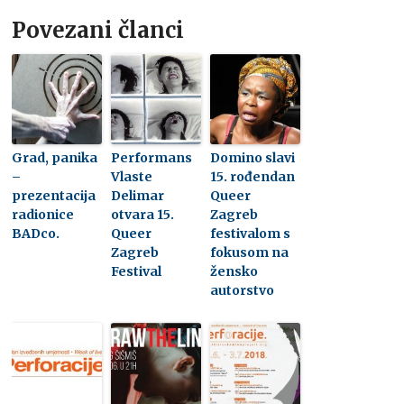
Povezani članci
Grad, panika
Performans
Domino slavi
–
Vlaste
15. rođendan
prezentacija
Delimar
Queer
radionice
otvara 15.
Zagreb
BADco.
Queer
festivalom s
Zagreb
fokusom na
Festival
žensko
autorstvo