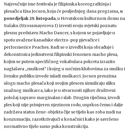
Najzvučnije ime festivala je filipinska koreografkinja i
plesačica Eisa Jocson, koja će posljednjeg dana programa
, u
ponedjeljak 29. listopada
, u Hrvatskom kulturnom domu na
Sušaku (Strossmayerova 1) izvesti svoju svjetski poznatu
plesnu predstavu Macho Dancer, s kojom se pojavljuje u
spotu uvažene kanadske electro-pop pjevačice i
performerice Peaches. Radi se o izvedbi koja obrađuje i
dekonstruira jedinstveni filipinski fenomen macho plesa,
kojim se putem specifičnog vokabulara pokreta izrazito
naglašava „muškost“ i kojeg u noćnim klubovima za mušku i
žensku publiku izvode mladi muškarci. Jocson preuzima
ulogu macho plesača koji svojim plesom simuliraju sliku
snažnog muškarca, iako je u stvarnosti njihov društveni
položaj zapravo marginalan i slab. Drugim riječima, izvodi
ples koji nije primjeren njezinom rodu, usprkos čemu i dalje
zadržava status žene-objekta čije se tijelo kao roba nudi na
konzumaciju, razotkrivajući u konačnici kako je savršeno
normativno tijelo samo puka konstrukcija.