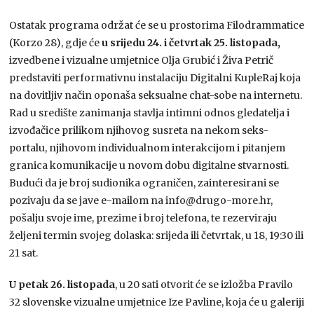
Ostatak programa održat će se u prostorima Filodrammatice
(Korzo 28), gdje će
u srijedu 24. i četvrtak 25. listopada,
izvedbene i vizualne umjetnice Olja Grubić i Živa Petrič
predstaviti performativnu instalaciju Digitalni KupleRaj koja
na dovitljiv način oponaša seksualne chat-sobe na internetu.
Rad u središte zanimanja stavlja intimni odnos gledatelja i
izvođačice prilikom njihovog susreta na nekom seks-
portalu, njihovom individualnom interakcijom i pitanjem
granica komunikacije u novom dobu digitalne stvarnosti.
Budući da je broj sudionika ograničen, zainteresirani se
pozivaju da se jave e-mailom na info@drugo-more.hr,
pošalju svoje ime, prezime i broj telefona, te rezerviraju
željeni termin svojeg dolaska: srijeda ili četvrtak, u 18, 19:30 ili
21 sat.
U petak 26. listopada
, u 20 sati otvorit će se izložba Pravilo
32 slovenske vizualne umjetnice Ize Pavline, koja će u galeriji