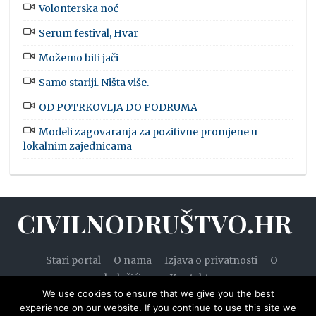
Volonterska noć
Serum festival, Hvar
Možemo biti jači
Samo stariji. Ništa više.
OD POTRKOVLJA DO PODRUMA
Modeli zagovaranja za pozitivne promjene u
lokalnim zajednicama
CIVILNODRUŠTVO.HR
Stari portal
O nama
Izjava o privatnosti
O
kolačićima
Kontakt
We use cookies to ensure that we give you the best
experience on our website. If you continue to use this site we