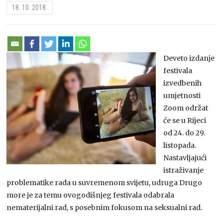
18. 10. 2018.
Deveto izdanje
festivala
izvedbenih
umjetnosti
Zoom održat
će se u Rijeci
od 24. do 29.
listopada.
Nastavljajući
istraživanje
problematike rada u suvremenom svijetu, udruga Drugo
more je za temu ovogodišnjeg festivala odabrala
nematerijalni rad, s posebnim fokusom na seksualni rad.