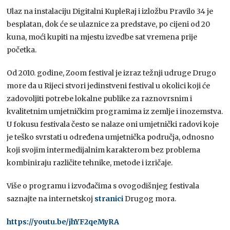
Ulaz na instalaciju Digitalni KupleRaj i izložbu Pravilo 34 je
besplatan, dok će se ulaznice za predstave, po cijeni od 20
kuna, moći kupiti na mjestu izvedbe sat vremena prije
početka.
Od 2010. godine, Zoom festival je izraz težnji udruge Drugo
more da u Rijeci stvori jedinstveni festival u okolici koji će
zadovoljiti potrebe lokalne publike za raznovrsnim i
kvalitetnim umjetničkim programima iz zemlje i inozemstva.
U fokusu festivala često se nalaze oni umjetnički radovi koje
je teško svrstati u određena umjetnička područja, odnosno
koji svojim intermedijalnim karakterom bez problema
kombiniraju različite tehnike, metode i izričaje.
Više o programu i izvođačima s ovogodišnjeg festivala
saznajte na internetskoj
stranici
Drugog mora.
https://youtu.be/jhYF2qeMyRA