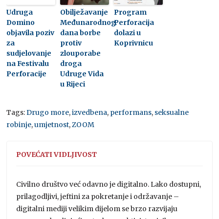
Udruga
Obilježavanje
Program
Domino
Međunarodnog
Perforacija
objavila poziv
dana borbe
dolazi u
za
protiv
Koprivnicu
sudjelovanje
zlouporabe
na Festivalu
droga
Perforacije
Udruge Vida
u Rijeci
Tags:
Drugo more
,
izvedbena
,
performans
,
seksualne
robinje
,
umjetnost
,
ZOOM
POVEĆATI VIDLJIVOST
Civilno društvo već odavno je digitalno. Lako dostupni,
prilagodljivi, jeftini za pokretanje i održavanje –
digitalni mediji velikim dijelom se brzo razvijaju