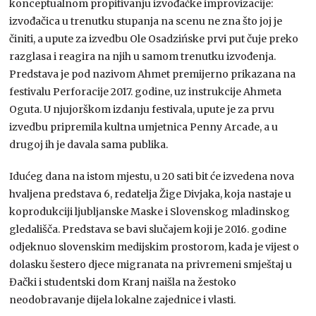
konceptualnom propitivanju izvođačke improvizacije:
izvođačica u trenutku stupanja na scenu ne zna što joj je
činiti, a upute za izvedbu Ole Osadzińske prvi put čuje preko
razglasa i reagira na njih u samom trenutku izvođenja.
Predstava je pod nazivom Ahmet premijerno prikazana na
festivalu Perforacije 2017. godine, uz instrukcije Ahmeta
Oguta. U njujorškom izdanju festivala, upute je za prvu
izvedbu pripremila kultna umjetnica Penny Arcade, a u
drugoj ih je davala sama publika.
Idućeg dana na istom mjestu, u 20 sati bit će izvedena nova
hvaljena predstava 6, redatelja Žige Divjaka, koja nastaje u
koprodukciji ljubljanske Maske i Slovenskog mladinskog
gledališča. Predstava se bavi slučajem koji je 2016. godine
odjeknuo slovenskim medijskim prostorom, kada je vijest o
dolasku šestero djece migranata na privremeni smještaj u
Đački i studentski dom Kranj naišla na žestoko
neodobravanje dijela lokalne zajednice i vlasti.