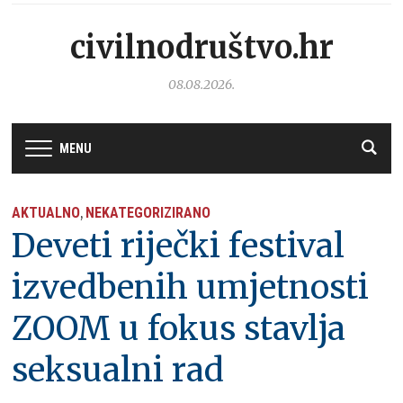
civilnodruštvo.hr
08.08.2026.
MENU
AKTUALNO
NEKATEGORIZIRANO
,
Deveti riječki festival
izvedbenih umjetnosti
ZOOM u fokus stavlja
seksualni rad