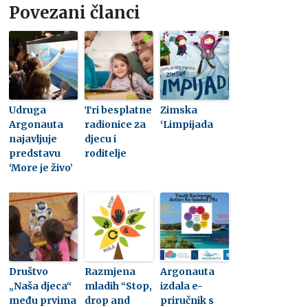
Povezani članci
Udruga
Tri besplatne
Zimska
Argonauta
radionice za
‘Limpijada
najavljuje
djecu i
predstavu
roditelje
‘More je živo’
Društvo
Razmjena
Argonauta
„Naša djeca“
mladih “Stop,
izdala e-
među prvima
drop and
priručnik s