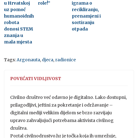
u Hrvatskoj
role!”
igrama o
uz pomoć
recikliranju,
humanoidnih
prenamjeni i
robota
sortiranju
donosi STEM
otpada
znanja u
mala mjesta
Tags:
Argonauta
,
djeca
,
radionice
POVEĆATI VIDLJIVOST
Civilno društvo već odavno je digitalno. Lako dostupni,
prilagodljivi, jeftini za pokretanje i održavanje –
digitalni mediji velikim dijelom se brzo razvijaju
upravo zahvaljujući potrebama aktivista civilnog
društva.
Portal civilnodrustvo.hr je točka koja ih umrežuje,