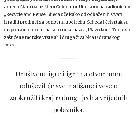
arheološkim nalazištem Colentum. Utorkom na radionicama
„Recycle and Reuse“ djeca uče kako od odbačenih stvari
izraditi predmet za ponovnu upotrebu. Srijeda i četvrtak su
inspirirani morem, pa tako nose naziv „Plavi dani“. Teme su
zaštićene morske vrste ali i druga živa bića Jadranskog
mora.
Društvene igre i igre na otvorenom
oduševit će sve mališane i veselo
zaokružiti kraj radnog tjedna vrijednih
polaznika.