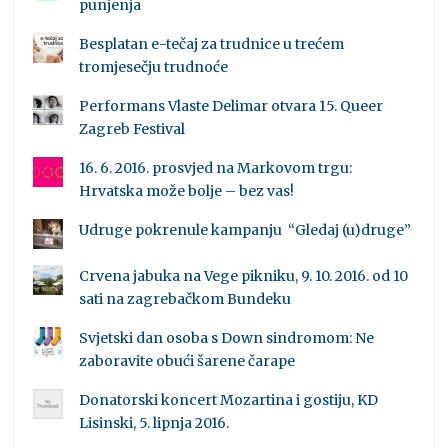
punjenja
Besplatan e-tečaj za trudnice u trećem
tromjesečju trudnoće
Performans Vlaste Delimar otvara 15. Queer
Zagreb Festival
16. 6. 2016. prosvjed na Markovom trgu:
Hrvatska može bolje – bez vas!
Udruge pokrenule kampanju “Gledaj (u)druge”
Crvena jabuka na Vege pikniku, 9. 10. 2016. od 10
sati na zagrebačkom Bundeku
Svjetski dan osoba s Down sindromom: Ne
zaboravite obući šarene čarape
Donatorski koncert Mozartina i gostiju, KD
Lisinski, 5. lipnja 2016.