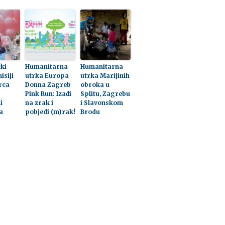
ki
Humanitarna
Humanitarna
isiji
utrka Europa
utrka Marijinih
rca
Donna Zagreb
obroka u
Pink Run: Izađi
Splitu, Zagrebu
i
na zrak i
i Slavonskom
a
pobjedi (m)rak!
Brodu