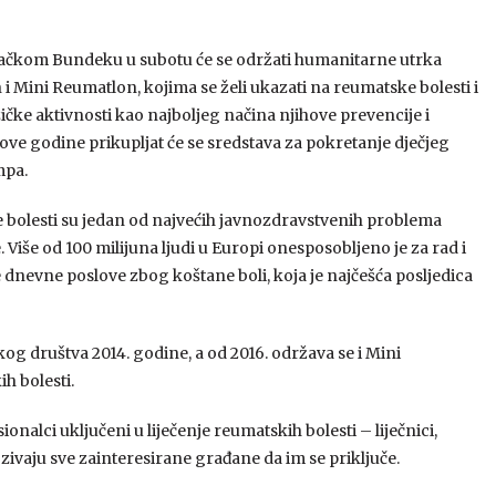
ačkom Bundeku u subotu će se održati humanitarne utrka
i Mini Reumatlon, kojima se želi ukazati na reumatske bolesti i
ičke aktivnosti kao najboljeg načina njihove prevencije i
a ove godine prikupljat će se sredstava za pokretanje dječjeg
pa.
bolesti su jedan od najvećih javnozdravstvenih problema
 Više od 100 milijuna ljudi u Europi onesposobljeno je za rad i
 dnevne poslove zbog koštane boli, koja je najčešća posljedica
g društva 2014. godine, a od 2016. održava se i Mini
h bolesti.
ionalci uključeni u liječenje reumatskih bolesti – liječnici,
ozivaju sve zainteresirane građane da im se priključe.