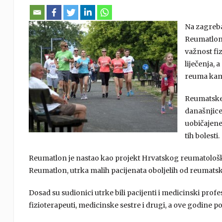
Na zagreb
Reumatlon 
važnost fiz
liječenja, 
reuma kam
Reumatske 
današnjice.
uobičajene
tih bolesti.
Reumatlon je nastao kao projekt Hrvatskog reumatološko
Reumatlon, utrka malih pacijenata oboljelih od reumatski
Dosad su sudionici utrke bili pacijenti i medicinski profes
fizioterapeuti, medicinske sestre i drugi, a ove godine p