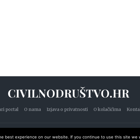
CIVILNODRUŠTVO.HR
ari portal
O nama
Izjava o privatnosti
O kolačićima
Konta
20. — Civilnodruštvo.hr. Sva prava pridržana.
Designed by
WPZ
e best experience on our website. If you continue to use this site we w