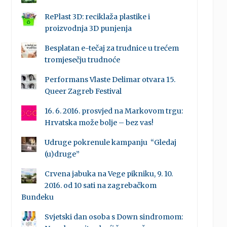
RePlast 3D: reciklaža plastike i
proizvodnja 3D punjenja
Besplatan e-tečaj za trudnice u trećem
tromjesečju trudnoće
Performans Vlaste Delimar otvara 15.
Queer Zagreb Festival
16. 6. 2016. prosvjed na Markovom trgu:
Hrvatska može bolje – bez vas!
Udruge pokrenule kampanju “Gledaj
(u)druge”
Crvena jabuka na Vege pikniku, 9. 10.
2016. od 10 sati na zagrebačkom
Bundeku
Svjetski dan osoba s Down sindromom: