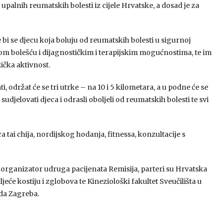
upalnih reumatskih bolesti iz cijele Hrvatske, a dosad je za
bi se djecu koja boluju od reumatskih bolesti u sigurnoj
m bolešću i dijagnostičkim i terapijskim mogućnostima, te im
zička aktivnost.
 održat će se tri utrke – na 10 i 5 kilometara, a u podne će se
djelovati djeca i odrasli oboljeli od reumatskih bolesti te svi
tai chija, nordijskog hodanja, fitnessa, konzultacije s
organizator udruga pacijenata Remisija, parteri su Hrvatska
eće kostiju i zglobova te Kineziološki fakultet Sveučilišta u
da Zagreba.