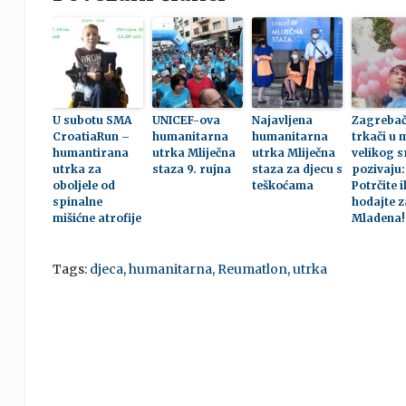
U subotu SMA
UNICEF-ova
Najavljena
Zagrebač
CroatiaRun –
humanitarna
humanitarna
trkači u m
humantirana
utrka Mliječna
utrka Mliječna
velikog s
utrka za
staza 9. rujna
staza za djecu s
pozivaju:
oboljele od
teškoćama
Potrčite il
spinalne
hodajte z
mišićne atrofije
Mladena!
Tags:
djeca
,
humanitarna
,
Reumatlon
,
utrka