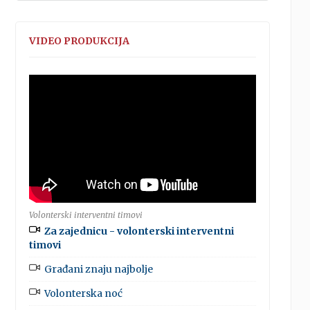
VIDEO PRODUKCIJA
Volonterski interventni timovi
Za zajednicu - volonterski interventni
timovi
Građani znaju najbolje
Volonterska noć