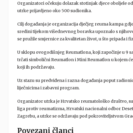
Organizatori očekuju dolazak stotinjak djece oboljele od 
utrke prijavljeno oko 500 sudionika.
Cilj događanja je organizacija dječjeg reuma kampa gdje 
sredini tijekom višednevnog boravka upoznalo s njihovo
se pružile smjernice za kvalitetan život, u što pripada i fi
U sklopu ovogodišnjeg Reumatlona, koji započinje u 9 sati,
trčati simbolični Reumatlon i Mini Reumatlon u kojem će su
koji ih podržavaju.
Uz stazu su predviđena i razna događanja poput radionica 
liječnicima i zabavni program.
Organizator utrka je Hrvatsko reumatološko društvo, su
liga protiv reumatizma, Hrvatski nacionalni odbor Desetlj
Zagrebu, a utrke se održavaju pod pokroviteljstvom Gra
Povezani članci