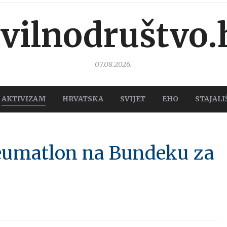
ivilnodruštvo.
07.08.2026.
AKTIVIZAM
HRVATSKA
SVIJET
EHO
STAJALI
eumatlon na Bundeku za