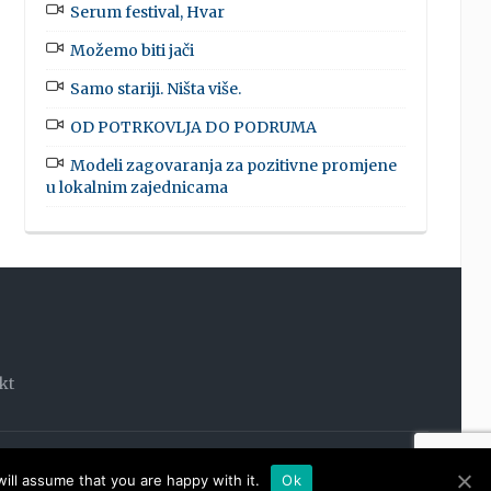
Serum festival, Hvar
Možemo biti jači
Samo stariji. Ništa više.
OD POTRKOVLJA DO PODRUMA
Modeli zagovaranja za pozitivne promjene
u lokalnim zajednicama
kt
OOM
ill assume that you are happy with it.
Ok