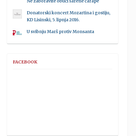
Ne zaboravite obući šarene čarape
Donatorski koncert Mozartina i gostiju,
KD Lisinski, 5. lipnja 2016.
U svibnju Marš protiv Monsanta
FACEBOOK