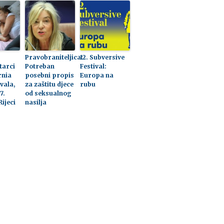
Pravobraniteljica:
12. Subversive
arci
Potreban
Festival:
rnia
posebni propis
Europa na
vala,
za zaštitu djece
rubu
7.
od seksualnog
Rijeci
nasilja