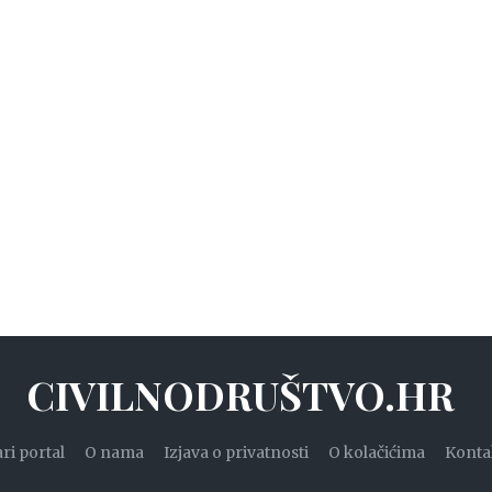
CIVILNODRUŠTVO.HR
ari portal
O nama
Izjava o privatnosti
O kolačićima
Konta