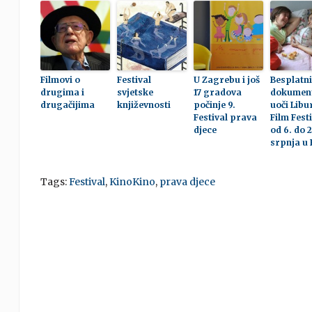
Filmovi o
Festival
U Zagrebu i još
Besplatni
drugima i
svjetske
17 gradova
dokument
drugačijima
književnosti
počinje 9.
uoči Libu
Festival prava
Film Festi
djece
od 6. do 2
srpnja u 
Tags:
Festival
,
KinoKino
,
prava djece