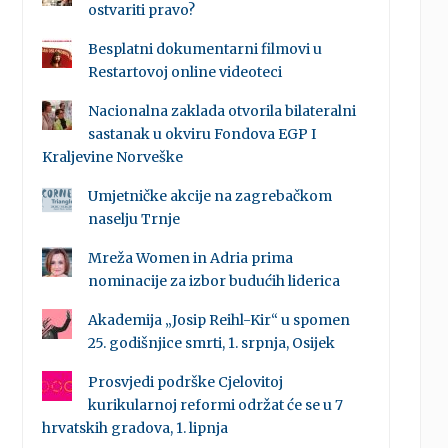
ostvariti pravo?
Besplatni dokumentarni filmovi u
Restartovoj online videoteci
Nacionalna zaklada otvorila bilateralni
sastanak u okviru Fondova EGP I
Kraljevine Norveške
Umjetničke akcije na zagrebačkom
naselju Trnje
Mreža Women in Adria prima
nominacije za izbor budućih liderica
Akademija „Josip Reihl-Kir“ u spomen
25. godišnjice smrti, 1. srpnja, Osijek
Prosvjedi podrške Cjelovitoj
kurikularnoj reformi održat će se u 7
hrvatskih gradova, 1. lipnja