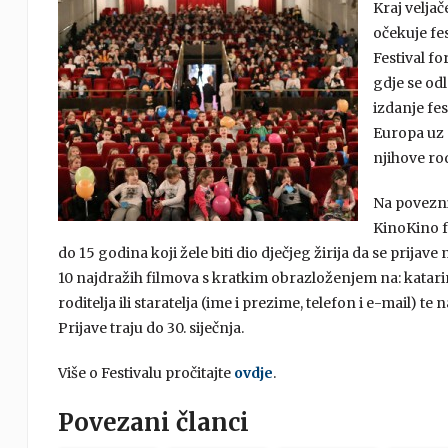
Kraj veljač
očekuje fe
Festival fo
gdje se od
izdanje fes
Europa uz 
njihove rod
Na poveznic
KinoKino f
do 15 godina koji žele biti dio dječjeg žirija da se prijave
10 najdražih filmova s kratkim obrazloženjem na: katari
roditelja ili staratelja (ime i prezime, telefon i e-mail) te 
Prijave traju do 30. siječnja.
Više o Festivalu pročitajte
ovdje
.
Povezani članci