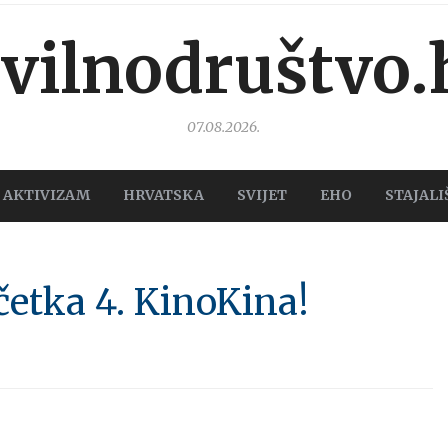
ivilnodruštvo.
07.08.2026.
AKTIVIZAM
HRVATSKA
SVIJET
EHO
STAJALI
četka 4. KinoKina!