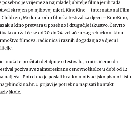
e posebno je vrijeme za najmlađe ljubitelje filma jer ih tada
stival skrojen po njihovoj mjeri, KinoKino – International Film
r Children , Međunarodni filmski festival za djecu – KinoKino,
lazak u kino pretvara u posebno i drugačije iskustvo. Četvrto
tivala održat će se od 20. do 24. veljače u zagrebačkom kinu
mnoštvo filmova, radionica i raznih događanja za djecu i
itelje.
i možete pročitati detaljnije o festivalu, a mi ističemo da
estival poziva sve zainteresirane osnovnoškolce u dobi od 12
 na natječaj. Potrebno je poslati kratko motivacijsko pismo i listu
na@kinokino.hr. U prijavi je potrebno napisati kontakt
naziv škole.