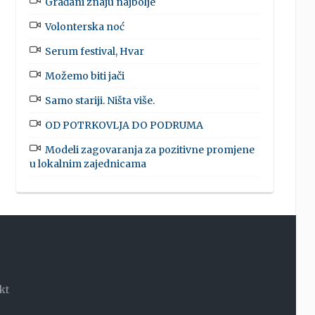
Građani znaju najbolje
Volonterska noć
Serum festival, Hvar
Možemo biti jači
Samo stariji. Ništa više.
OD POTRKOVLJA DO PODRUMA
Modeli zagovaranja za pozitivne promjene
u lokalnim zajednicama
kt