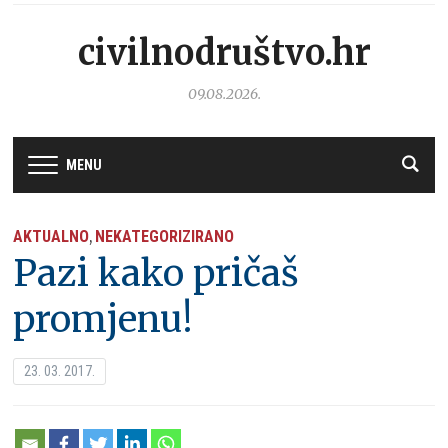
civilnodruštvo.hr
09.08.2026.
MENU
AKTUALNO
NEKATEGORIZIRANO
,
Pazi kako pričaš
promjenu!
23. 03. 2017.