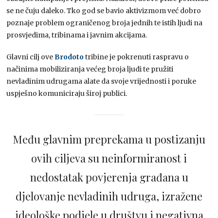
se ne čuju daleko. Tko god se bavio aktivizmom već dobro
poznaje problem ograničenog broja jednih te istih ljudi na
prosvjedima, tribinama i javnim akcijama.
Glavni cilj ove
Brodoto
tribine je pokrenuti raspravu o
načinima mobiliziranja većeg broja ljudi te pružiti
nevladinim udrugama alate da svoje vrijednosti i poruke
uspješno komuniciraju široj publici.
Među glavnim preprekama u postizanju
ovih ciljeva su neinformiranost i
nedostatak povjerenja građana u
djelovanje nevladinih udruga, izražene
ideološke podjele u društvu i negativna