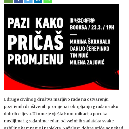
Udruge civilnog društva marljivo rade na ostvarenju
pozitivnih društvenih promjena i okupljanju građana oko
dobrih ciljeva. U tome je vješta komunikacija poruka
medijima i građanima jedan od važnijih zadataka svake
ozbiljne kampanje i projekta. Nažalost, dobre priče ponekad