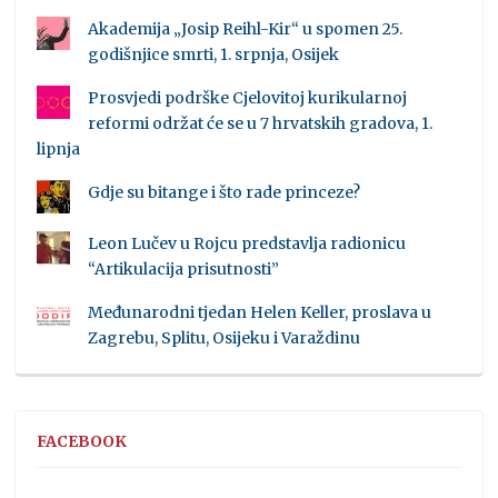
Akademija „Josip Reihl-Kir“ u spomen 25.
godišnjice smrti, 1. srpnja, Osijek
Prosvjedi podrške Cjelovitoj kurikularnoj
reformi održat će se u 7 hrvatskih gradova, 1.
lipnja
Gdje su bitange i što rade princeze?
Leon Lučev u Rojcu predstavlja radionicu
“Artikulacija prisutnosti”
Međunarodni tjedan Helen Keller, proslava u
Zagrebu, Splitu, Osijeku i Varaždinu
FACEBOOK