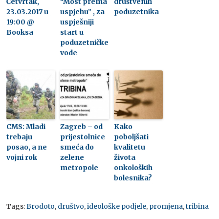
Četvrtak,
“Most prema
društvenih
23.03.2017 u
uspjehu” , za
poduzetnika
19:00 @
uspješniji
Booksa
start u
poduzetničke
vode
CMS: Mladi
Zagreb – od
Kako
trebaju
prijestolnice
poboljšati
posao, a ne
smeća do
kvalitetu
vojni rok
zelene
života
metropole
onkoloških
bolesnika?
Tags:
Brodoto
,
društvo
,
ideološke podjele
,
promjena
,
tribina