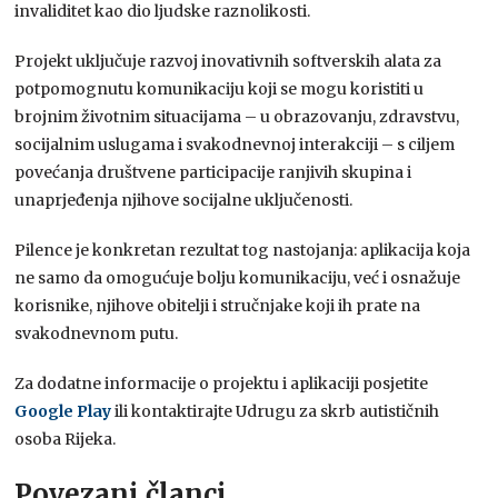
invaliditet kao dio ljudske raznolikosti.
Projekt uključuje razvoj inovativnih softverskih alata za
potpomognutu komunikaciju koji se mogu koristiti u
brojnim životnim situacijama – u obrazovanju, zdravstvu,
socijalnim uslugama i svakodnevnoj interakciji – s ciljem
povećanja društvene participacije ranjivih skupina i
unaprjeđenja njihove socijalne uključenosti.
Pilence je konkretan rezultat tog nastojanja: aplikacija koja
ne samo da omogućuje bolju komunikaciju, već i osnažuje
korisnike, njihove obitelji i stručnjake koji ih prate na
svakodnevnom putu.
Za dodatne informacije o projektu i aplikaciji posjetite
Google Play
ili kontaktirajte Udrugu za skrb autističnih
osoba Rijeka.
Povezani članci