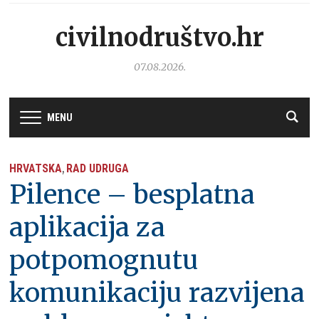
civilnodruštvo.hr
07.08.2026.
MENU
HRVATSKA
RAD UDRUGA
,
Pilence – besplatna
aplikacija za
potpomognutu
komunikaciju razvijena