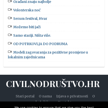
Građani znaju najbolje
Volonterska noć
Serum festival, Hvar
Možemo biti jači
Samo stariji. Ništa više.
OD POTRKOVLJA DO PODRUMA
Modeli zagovaranja za pozitivne promjene u
lokalnim zajednicama
CIVILNODRUŠTVO.HR
Stari portal
O nama
Izjava o privatnosti
O
kolačićima
Kontakt
We use cookies to ensure that we give you the best