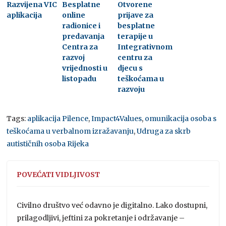
Razvijena VIC
Besplatne
Otvorene
aplikacija
online
prijave za
radionice i
besplatne
predavanja
terapije u
Centra za
Integrativnom
razvoj
centru za
vrijednosti u
djecu s
listopadu
teškoćama u
razvoju
Tags:
aplikacija Pilence
,
Impact4Values
,
omunikacija osoba s
teškoćama u verbalnom izražavanju
,
Udruga za skrb
autističnih osoba Rijeka
POVEĆATI VIDLJIVOST
Civilno društvo već odavno je digitalno. Lako dostupni,
prilagodljivi, jeftini za pokretanje i održavanje –