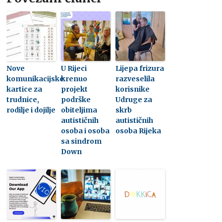
Nove
U Rijeci
Lijepa frizura
komunikacijske
krenuo
razveselila
kartice za
projekt
korisnike
trudnice,
podrške
Udruge za
rodilje i dojilje
obiteljima
skrb
autističnih
autističnih
osoba i osoba
osoba Rijeka
sa sindrom
Down