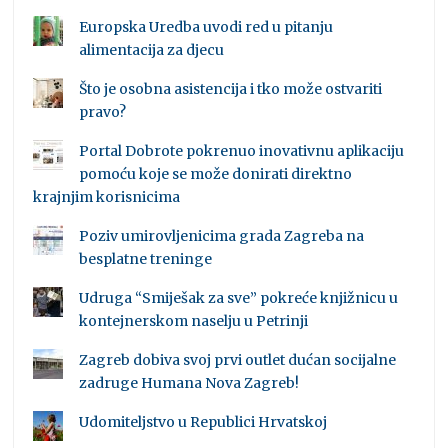
Europska Uredba uvodi red u pitanju
alimentacija za djecu
Što je osobna asistencija i tko može ostvariti
pravo?
Portal Dobrote pokrenuo inovativnu aplikaciju
pomoću koje se može donirati direktno
krajnjim korisnicima
Poziv umirovljenicima grada Zagreba na
besplatne treninge
Udruga “Smiješak za sve” pokreće knjižnicu u
kontejnerskom naselju u Petrinji
Zagreb dobiva svoj prvi outlet dućan socijalne
zadruge Humana Nova Zagreb!
Udomiteljstvo u Republici Hrvatskoj