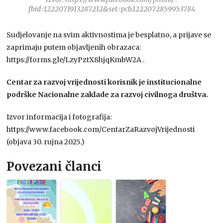
fbid=1222071913287212&set=pcb.1222072859953784
Sudjelovanje na svim aktivnostima je besplatno, a prijave se
zaprimaju putem objavljenih obrazaca:
https://forms.gle/LzyPztX8hjqKmbW2A .
Centar za razvoj vrijednosti korisnik je institucionalne
podrške Nacionalne zaklade za razvoj civilnoga društva.
Izvor informacija i fotografija:
https://www.facebook.com/CentarZaRazvojVrijednosti
(objava 30. rujna 2025.)
Povezani članci