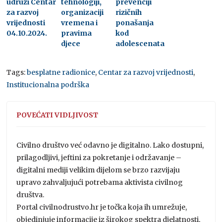
udruzi Centar
tehnologiji,
prevenciji
za razvoj
organizaciji
rizičnih
vrijednosti
vremena i
ponašanja
04.10.2024.
pravima
kod
djece
adolescenata
Tags:
besplatne radionice
,
Centar za razvoj vrijednosti
,
Institucionalna podrška
POVEĆATI VIDLJIVOST
Civilno društvo već odavno je digitalno. Lako dostupni,
prilagodljivi, jeftini za pokretanje i održavanje –
digitalni mediji velikim dijelom se brzo razvijaju
upravo zahvaljujući potrebama aktivista civilnog
društva.
Portal civilnodrustvo.hr je točka koja ih umrežuje,
objedinjuje informacije iz širokog spektra djelatnosti,