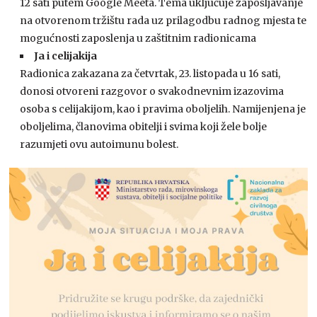
12 sati putem Google Meeta. Tema uključuje zapošljavanje
na otvorenom tržištu rada uz prilagodbu radnog mjesta te
mogućnosti zaposlenja u zaštitnim radionicama
Ja i celijakija
Radionica zakazana za četvrtak, 23. listopada u 16 sati,
donosi otvoreni razgovor o svakodnevnim izazovima
osoba s celijakijom, kao i pravima oboljelih. Namijenjena je
oboljelima, članovima obitelji i svima koji žele bolje
razumjeti ovu autoimunu bolest.