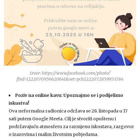
Izvor: https://www.facebook.com/photo?
fbid=1222070956620641&set=pcb.1222072859953784
Poziv na online kavu: Upoznajmo se i podijelimo
iskustva!
Ova neformalna radionica održava se 28. listopada u 17
sati putem Google Meeta. Cilj je stvoriti opuštenu i
podržavajuću atmosferu za razmjenu iskustava, razgovor
o izazovima i malim životnim pobjedama.