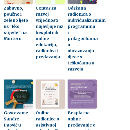
Zabavno,
Centar za
Održana
poučno i
razvoj
radionica o
zeleno ljeto
vrijednosti
individualiziranim
uz “Eko
najavljuje niz
programima
srijede” na
besplatnih
i
Murteru
online
prilagodbama
edukacija,
u
radionica i
obrazovanju
predavanja
djece s
teškoćama u
razvoju
Gostovanje
Online
Besplatno
Sandre
radionice o
online
Paović u
asistivnoj
predavanje o