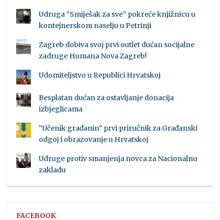
Udruga “Smiješak za sve” pokreće knjižnicu u
kontejnerskom naselju u Petrinji
Zagreb dobiva svoj prvi outlet dućan socijalne
zadruge Humana Nova Zagreb!
Udomiteljstvo u Republici Hrvatskoj
Besplatan dućan za ostavljanje donacija
izbjeglicama
“Učenik građanin” prvi priručnik za Građanski
odgoj i obrazovanje u Hrvatskoj
Udruge protiv smanjenja novca za Nacionalnu
zakladu
FACEBOOK