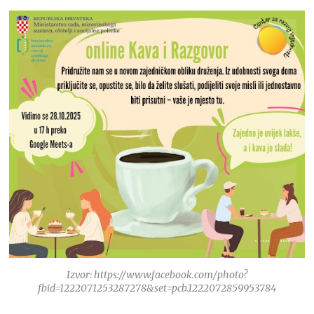
Izvor: https://www.facebook.com/photo?
fbid=1222071253287278&set=pcb.1222072859953784