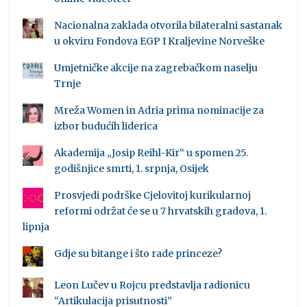
Nacionalna zaklada otvorila bilateralni sastanak
u okviru Fondova EGP I Kraljevine Norveške
Umjetničke akcije na zagrebačkom naselju
Trnje
Mreža Women in Adria prima nominacije za
izbor budućih liderica
Akademija „Josip Reihl-Kir“ u spomen 25.
godišnjice smrti, 1. srpnja, Osijek
Prosvjedi podrške Cjelovitoj kurikularnoj
reformi održat će se u 7 hrvatskih gradova, 1.
lipnja
Gdje su bitange i što rade princeze?
Leon Lučev u Rojcu predstavlja radionicu
“Artikulacija prisutnosti”