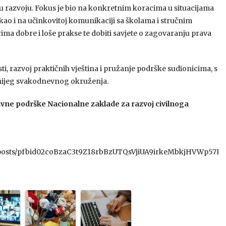
u razvoju. Fokus je bio na konkretnim koracima u situacijama
kao i na učinkovitoj komunikaciji sa školama i stručnim
rima dobre i loše prakse te dobiti savjete o zagovaranju prava
i, razvoj praktičnih vještina i pružanje podrške sudionicima, s
ivnijeg svakodnevnog okruženja.
tavne podrške Nacionalne zaklade za razvoj civilnoga
ti/posts/pfbid02coBzaC3t9Z18rbBzUTQsVjiUA9irkeMbkjHVWp57