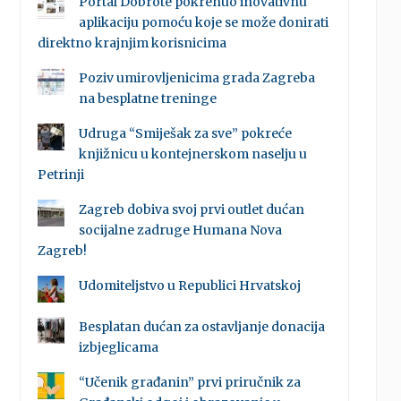
Portal Dobrote pokrenuo inovativnu
aplikaciju pomoću koje se može donirati
direktno krajnjim korisnicima
Poziv umirovljenicima grada Zagreba
na besplatne treninge
Udruga “Smiješak za sve” pokreće
knjižnicu u kontejnerskom naselju u
Petrinji
Zagreb dobiva svoj prvi outlet dućan
socijalne zadruge Humana Nova
Zagreb!
Udomiteljstvo u Republici Hrvatskoj
Besplatan dućan za ostavljanje donacija
izbjeglicama
“Učenik građanin” prvi priručnik za