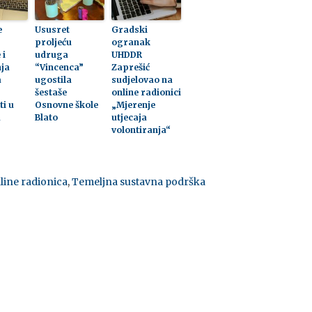
e
Ususret
Gradski
proljeću
ogranak
 i
udruga
UHDDR
ja
“Vincenca”
Zaprešić
a
ugostila
sudjelovao na
šestaše
online radionici
ti u
Osnovne škole
„Mjerenje
u
Blato
utjecaja
volontiranja“
line radionica
,
Temeljna sustavna podrška