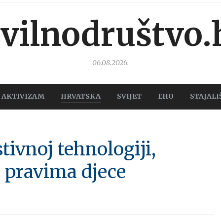
ivilnodruštvo.
06.08.2026.
AKTIVIZAM
HRVATSKA
SVIJET
EHO
STAJALI
tivnoj tehnologiji,
i pravima djece