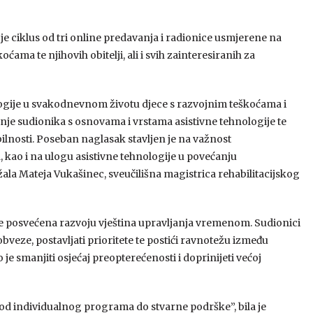
je ciklus od tri online predavanja i radionice usmjerene na
ćama te njihovih obitelji, ali i svih zainteresiranih za
ogije u svakodnevnom životu djece s razvojnim teškoćama i
nje sudionika s osnovama i vrstama asistivne tehnologije te
nosti. Poseban naglasak stavljen je na važnost
, kao i na ulogu asistivne tehnologije u povećanju
žala Mateja Vukašinec, sveučilišna magistrica rehabilitacijskog
 je posvećena razvoju vještina upravljanja vremenom. Sudionici
bveze, postavljati prioritete te postići ravnotežu između
e smanjiti osjećaj preopterećenosti i doprinijeti većoj
– od individualnog programa do stvarne podrške”, bila je