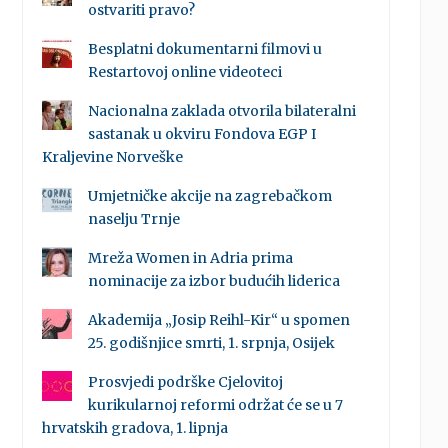
ostvariti pravo?
Besplatni dokumentarni filmovi u
Restartovoj online videoteci
Nacionalna zaklada otvorila bilateralni
sastanak u okviru Fondova EGP I
Kraljevine Norveške
Umjetničke akcije na zagrebačkom
naselju Trnje
Mreža Women in Adria prima
nominacije za izbor budućih liderica
Akademija „Josip Reihl-Kir“ u spomen
25. godišnjice smrti, 1. srpnja, Osijek
Prosvjedi podrške Cjelovitoj
kurikularnoj reformi održat će se u 7
hrvatskih gradova, 1. lipnja