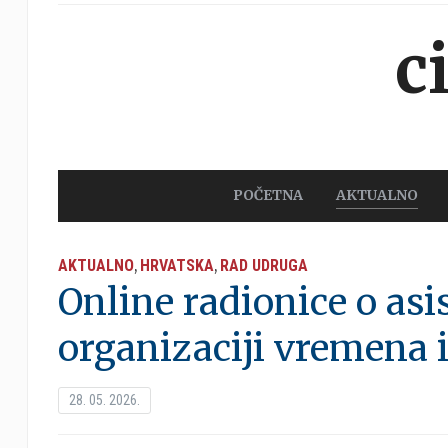
c
POČETNA
AKTUALNO
AKTUALNO
HRVATSKA
RAD UDRUGA
,
,
Online radionice o asis
organizaciji vremena 
28. 05. 2026.