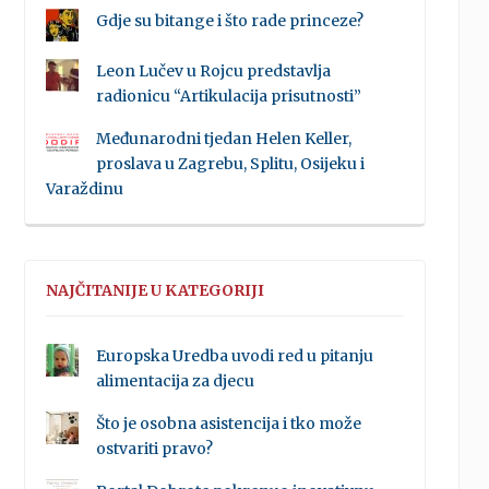
Gdje su bitange i što rade princeze?
Leon Lučev u Rojcu predstavlja
radionicu “Artikulacija prisutnosti”
Međunarodni tjedan Helen Keller,
proslava u Zagrebu, Splitu, Osijeku i
Varaždinu
NAJČITANIJE U KATEGORIJI
Europska Uredba uvodi red u pitanju
alimentacija za djecu
Što je osobna asistencija i tko može
ostvariti pravo?