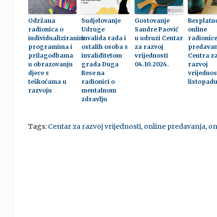
Održana
Sudjelovanje
Gostovanje
Besplatn
radionica o
Udruge
Sandre Paović
online
individualiziranim
invalida rada i
u udruzi Centar
radionice
programima i
ostalih osoba s
za razvoj
predavan
prilagodbama
invaliditetom
vrijednosti
Centra z
u obrazovanju
grada Duga
04.10.2024.
razvoj
djece s
Rese na
vrijednos
teškoćama u
radionici o
listopad
razvoju
mentalnom
zdravlju
Tags:
Centar za razvoj vrijednosti
,
online predavanja
,
on