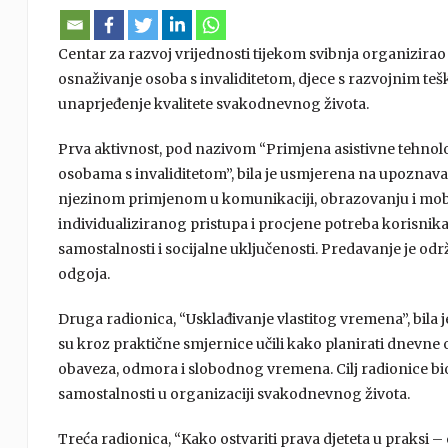
Centar za razvoj vrijednosti tijekom svibnja organizirao 
osnaživanje osoba s invaliditetom, djece s razvojnim teško
unaprjeđenje kvalitete svakodnevnog života.
Prva aktivnost, pod nazivom “Primjena asistivne tehnol
osobama s invaliditetom”, bila je usmjerena na upoznava
njezinom primjenom u komunikaciji, obrazovanju i mobil
individualiziranog pristupa i procjene potreba korisnika
samostalnosti i socijalne uključenosti. Predavanje je odr
odgoja.
Druga radionica, “Usklađivanje vlastitog vremena”, bila
su kroz praktične smjernice učili kako planirati dnevne o
obaveza, odmora i slobodnog vremena. Cilj radionice bio j
samostalnosti u organizaciji svakodnevnog života.
Treća radionica, “Kako ostvariti prava djeteta u praksi 