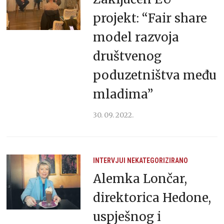
projekt: “Fair share
model razvoja
društvenog
poduzetništva među
mladima”
30. 09. 2022.
INTERVJUI
NEKATEGORIZIRANO
Alemka Lončar,
direktorica Hedone,
uspješnog i