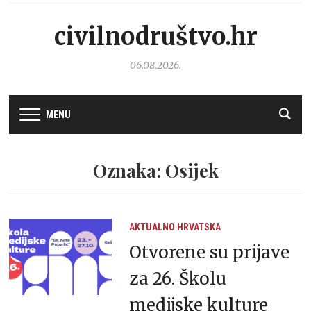
civilnodruštvo.hr
06.08.2026.
MENU
Oznaka: Osijek
AKTUALNO
HRVATSKA
Otvorene su prijave
za 26. Školu
medijske kulture