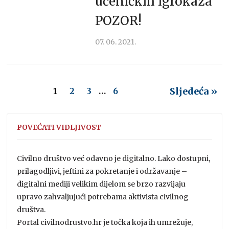
učeničkih igrokaza
POZOR!
07. 06. 2021.
Sljedeća »
1
2
3
…
6
POVEĆATI VIDLJIVOST
Civilno društvo već odavno je digitalno. Lako dostupni,
prilagodljivi, jeftini za pokretanje i održavanje –
digitalni mediji velikim dijelom se brzo razvijaju
upravo zahvaljujući potrebama aktivista civilnog
društva.
Portal civilnodrustvo.hr je točka koja ih umrežuje,