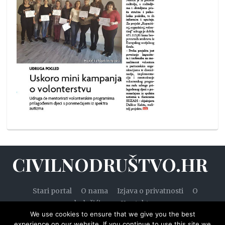
CIVILNODRUŠTVO.HR
Stari portal
O nama
Izjava o privatnosti
O
kolačićima
Kontakt
We use cookies to ensure that we give you the best
experience on our website. If you continue to use this site we