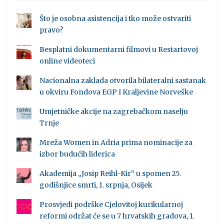
Što je osobna asistencija i tko može ostvariti
pravo?
Besplatni dokumentarni filmovi u Restartovoj
online videoteci
Nacionalna zaklada otvorila bilateralni sastanak
u okviru Fondova EGP I Kraljevine Norveške
Umjetničke akcije na zagrebačkom naselju
Trnje
Mreža Women in Adria prima nominacije za
izbor budućih liderica
Akademija „Josip Reihl-Kir“ u spomen 25.
godišnjice smrti, 1. srpnja, Osijek
Prosvjedi podrške Cjelovitoj kurikularnoj
reformi održat će se u 7 hrvatskih gradova, 1.