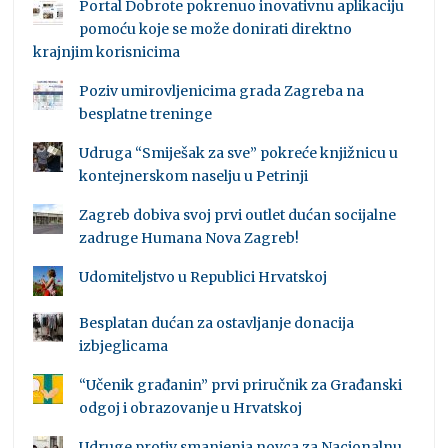
Portal Dobrote pokrenuo inovativnu aplikaciju
pomoću koje se može donirati direktno
krajnjim korisnicima
Poziv umirovljenicima grada Zagreba na
besplatne treninge
Udruga “Smiješak za sve” pokreće knjižnicu u
kontejnerskom naselju u Petrinji
Zagreb dobiva svoj prvi outlet dućan socijalne
zadruge Humana Nova Zagreb!
Udomiteljstvo u Republici Hrvatskoj
Besplatan dućan za ostavljanje donacija
izbjeglicama
“Učenik građanin” prvi priručnik za Građanski
odgoj i obrazovanje u Hrvatskoj
Udruge protiv smanjenja novca za Nacionalnu