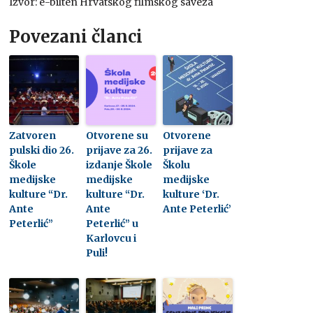
Izvor: e-bilten Hrvatskog filmskog saveza
Povezani članci
Zatvoren
Otvorene su
Otvorene
pulski dio 26.
prijave za 26.
prijave za
Škole
izdanje Škole
Školu
medijske
medijske
medijske
kulture “Dr.
kulture “Dr.
kulture ‘Dr.
Ante
Ante
Ante Peterlić’
Peterlić”
Peterlić” u
Karlovcu i
Puli!