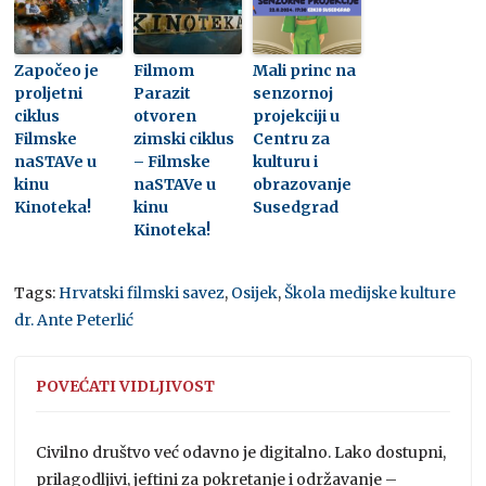
Započeo je
Filmom
Mali princ na
proljetni
Parazit
senzornoj
ciklus
otvoren
projekciji u
Filmske
zimski ciklus
Centru za
naSTAVe u
– Filmske
kulturu i
kinu
naSTAVe u
obrazovanje
Kinoteka!
kinu
Susedgrad
Kinoteka!
Tags:
Hrvatski filmski savez
,
Osijek
,
Škola medijske kulture
dr. Ante Peterlić
POVEĆATI VIDLJIVOST
Civilno društvo već odavno je digitalno. Lako dostupni,
prilagodljivi, jeftini za pokretanje i održavanje –