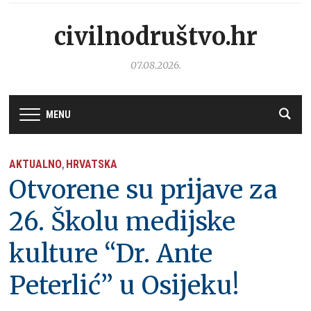
civilnodruštvo.hr
07.08.2026.
MENU
AKTUALNO
HRVATSKA
,
Otvorene su prijave za
26. Školu medijske
kulture “Dr. Ante
Peterlić” u Osijeku!