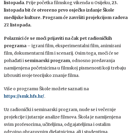
listopada
. Prije početka filmskog vikenda u Osijeku,
23.
listopada bit će otvoreno prvo osječko izdanje Škole
medijske kulture. Program će završiti projekcijom radova
27. listopada.
Polaznici će se moći prijaviti na čak pet radioničkih
programa
– igrani film, eksperimentalni film, animirani
film, dokumentarni film i scenarij. Osim toga, moći će se
pohađati i
seminarski program
, odnosno predavanja
namijenjena početnicima u filmskoj pismenosti koji trebaju
izbrusiti svoje teorijsko znanje filma.
Više o programu Škole možete saznati na
https://smk.hfs.hr/
.
Uz radionički i seminarski program, nude se i večernje
projekcije i jutarnje analize filmova. Škola je namijenjena
svim profesorima, učiteljima, odgajateljima i ostalim
odgojno obrazovnim djelatnicima, ali i studentima,