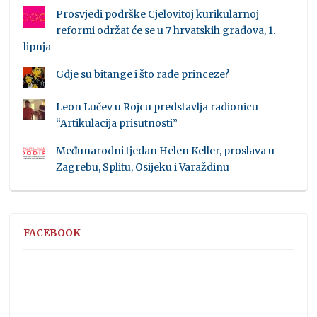
Prosvjedi podrške Cjelovitoj kurikularnoj
reformi održat će se u 7 hrvatskih gradova, 1.
lipnja
Gdje su bitange i što rade princeze?
Leon Lučev u Rojcu predstavlja radionicu
“Artikulacija prisutnosti”
Međunarodni tjedan Helen Keller, proslava u
Zagrebu, Splitu, Osijeku i Varaždinu
FACEBOOK