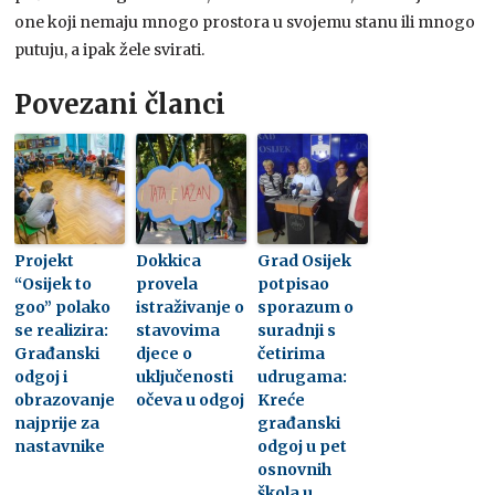
one koji nemaju mnogo prostora u svojemu stanu ili mnogo
putuju, a ipak žele svirati.
Povezani članci
Projekt
Dokkica
Grad Osijek
“Osijek to
provela
potpisao
goo” polako
istraživanje o
sporazum o
se realizira:
stavovima
suradnji s
Građanski
djece o
četirima
odgoj i
uključenosti
udrugama:
obrazovanje
očeva u odgoj
Kreće
najprije za
građanski
nastavnike
odgoj u pet
osnovnih
škola u