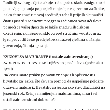
Roditelji svakoga djeteta koje treba poći u školu zasigurno si
postavljaju pitanja poput: Je li moje dijete spremno za školu?,
Kako će se snaći u novoj sredini?, Treba li prije škole naučiti
čitati i pisati? Trodnevni program radionica Sova uči slova
pomoći će vašoj djeci da se lakše snađu u školskom
okruženju, a u njegovu sklopu pod stručnim vodstvom uz
igru provodit će se predvježbe za razvoj vještina slušanja,
govorenja, čitanja i pisanja.
KVIZOVI ZA MATURANTE (i ostale zainteresiranje)
24. 8. PONOVI HRVATSKI: književno-jezični kviz (početak u
19:30)
Na kvizu imate priliku ponoviti znanja iz književnosti i
hrvatskoga jezika, što će vam pomoći da uspješnije položite
državnu maturu iz Hrvatskoga jezika ako ste odlučili izići na
jesenski rok. Kviz je namijenjen maturantima, ali su i svi
ostali zainteresirani dobrodošli.