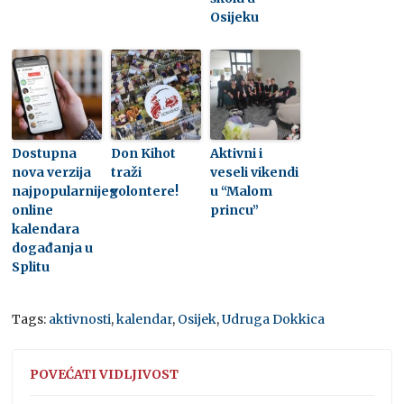
Osijeku
Dostupna
Don Kihot
Aktivni i
nova verzija
traži
veseli vikendi
najpopularnijeg
volontere!
u “Malom
online
princu”
kalendara
događanja u
Splitu
Tags:
aktivnosti
,
kalendar
,
Osijek
,
Udruga Dokkica
POVEĆATI VIDLJIVOST