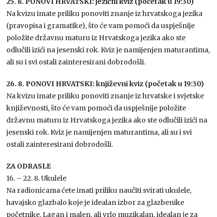
25. 8. PONOVI HRVATSKI: jezični kviz (početak u 19:30)
Na kvizu imate priliku ponoviti znanje iz hrvatskoga jezika
(pravopisa i gramatike), što će vam pomoći da uspješnije
položite državnu maturu iz Hrvatskoga jezika ako ste
odlučili izići na jesenski rok. Kviz je namijenjen maturantima,
ali su i svi ostali zainteresirani dobrodošli.
26. 8. PONOVI HRVATSKI: književni kviz (početak u 19:30)
Na kvizu imate priliku ponoviti znanje iz hrvatske i svjetske
književnosti, što će vam pomoći da uspješnije položite
državnu maturu iz Hrvatskoga jezika ako ste odlučili izići na
jesenski rok. Kviz je namijenjen maturantima, ali su i svi
ostali zainteresirani dobrodošli.
ZA ODRASLE
16. – 22. 8. Ukulele
Na radionicama ćete imati priliku naučiti svirati ukulele,
havajsko glazbalo koje je idealan izbor za glazbenike
početnike. Lagan i malen, ali vrlo muzikalan, idealan je za