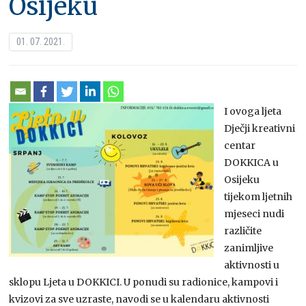
Osijeku
01. 07. 2021.
I ovoga ljeta
Dječji kreativni
centar
DOKKICA u
Osijeku
tijekom ljetnih
mjeseci nudi
različite
zanimljive
aktivnosti u
sklopu Ljeta u DOKKICI. U ponudi su radionice, kampovi i
kvizovi za sve uzraste, navodi se u kalendaru aktivnosti