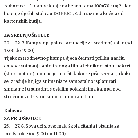
radionice – 1. dan: slikanje na ljepenkama 100×70 cm; 2. dan:
bojenje dječjih stolicau DOKKICI; 3. dan: izrada kućica od
kartonskih kutija.
ZA SREDNJOŠKOLCE
20. – 22. 7. Kamp stop-pokret animacije za srednjoškolce (od
17:00 do 19:00)
Tijekom trodnevnog kampa djeca će imati priliku naučiti
osnove snimanja animiranoga filma tehnikom stop-pokret
(stop-motion) animacije, naučiti kako se piše scenarij i kako
se izrađuje knjiga snimanja te samostalno isplanirati
snimanje i u suradnji s ostalim polaznicima kampa pod
stručnim vodstvom snimiti animirani film.
Kolovoz
:
ZA PREDŠKOLCE
25. – 27. 8. Sova uči slova: mala škola čitanja i pisanja za
predškolce (od 9:00 do 11:00)